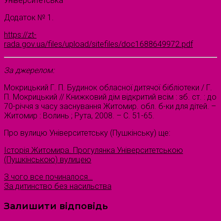
Університетська
Додаток № 1.
https://zt-
rada.gov.ua/files/upload/sitefiles/doc1688649972.pdf
За джерелом:
Мокрицький Г. П. Будинок обласної дитячої бібліотеки / Г.
П. Мокрицький // Книжковий дім відкритий всім : зб. ст. : до
70-річчя з часу заснування Житомир. обл. б-ки для дітей. –
Житомир : Волинь ; Рута, 2008. – С. 51-65.
Про вулицю Університетську (Пушкінську) ще:
Історія Житомира. Прогулянка Університетською
(Пушкінською) вулицею
З чого все починалося…
За дитинство без насильства
Залишити відповідь