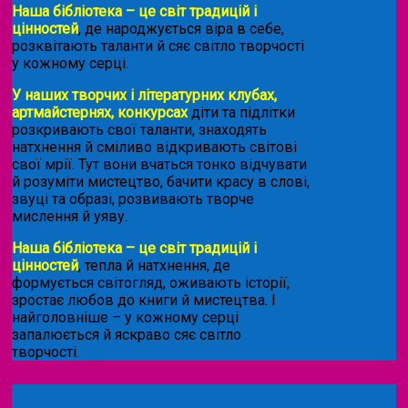
Наша бібліотека – це світ традицій і
цінностей
, де народжується віра в себе,
розквітають таланти й сяє світло творчості
у кожному серці.
У наших творчих і літературних клубах,
артмайстернях, конкурсах
діти та підлітки
розкривають свої таланти, знаходять
натхнення й сміливо відкривають світові
свої мрії. Тут вони вчаться тонко відчувати
й розуміти мистецтво, бачити красу в слові,
звуці та образі, розвивають творче
мислення й уяву.
Наша бібліотека – це світ традицій і
цінностей
, тепла й натхнення, де
формується світогляд, оживають історії,
зростає любов до книги й мистецтва. І
найголовніше – у кожному серці
запалюється й яскраво сяє світло
творчості.