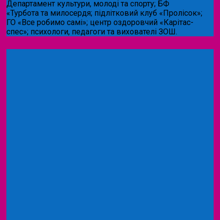
Департамент культури, молоді та спорту; БФ
«Турбота та милосердя; підлітковий клуб «Пролісок»;
ГО «Все робимо самі»; центр оздоровчий «Карітас-
спес»;
психологи, педагоги та вихователі ЗОШ.