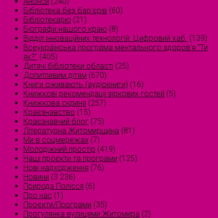
Анонси
(240)
Бібліотека без бар'єрів
(60)
Бібліотекарю
(21)
Біографи нашого краю
(8)
Відділ інноваційних технологій. Цифровий хаб.
(139)
Всеукраїнська програма ментального здоров'я "Ти
як?"
(405)
Дитячі бібліотеки області
(25)
Допитливим дітям
(670)
Книги оживають (аудіокниги)
(16)
Книжкові рекомендації зіркових гостей
(5)
Книжкова скриня
(257)
Краєзнавство
(15)
Краєзнавчий блог
(75)
Літературна Житомирщина
(81)
Ми в соцмережах
(7)
Молодіжний простір
(419)
Наші проєкти та програми
(125)
Нові надходження
(76)
Новини
(3 236)
Природа Полісся
(6)
Про нас
(1)
Проєкти/Програми
(35)
Прогулянка вулицями Житомира
(2)