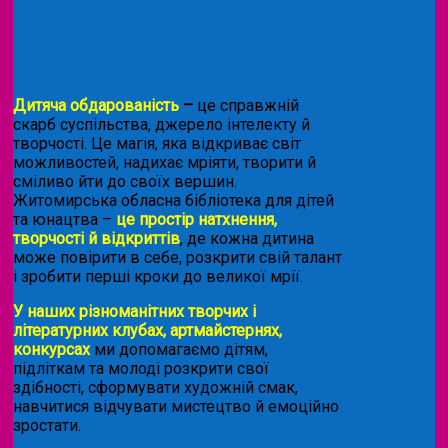
Дитяча обдарованість
–
це справжній
скарб суспільства, джерело інтелекту й
творчості. Це магія, яка відкриває світ
можливостей, надихає мріяти, творити й
сміливо йти до своїх вершин.
Житомирська обласна бібліотека для дітей
та юнацтва –
це простір натхнення,
творчості й відкриттів
, де кожна дитина
може повірити в себе, розкрити свій талант
і зробити перші кроки до великої мрії.
У наших різноманітних творчих і
літературних клубах, артмайстернях,
конкурсах
ми допомагаємо дітям,
підліткам та молоді розкрити свої
здібності, сформувати художній смак,
навчитися відчувати мистецтво й емоційно
зростати.