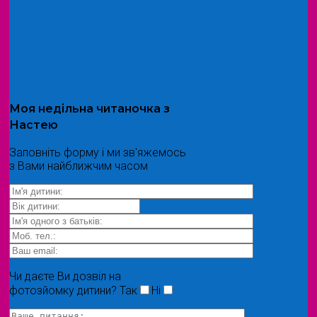
Моя
недільна читаночка
з
Настею
Заповніть форму і ми зв'яжемось
з Вами найближчим часом
Чи даєте Ви дозвіл на
фотозйомку дитини?
Так
Ні