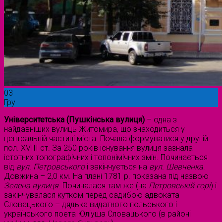
03
Гру
Університетська (Пушкінська вулиця)
– одна з
найдавніших вулиць Житомира, що знаходиться у
центральній частині міста. Почала формуватися у другій
пол. ХVІІІ ст. За 250 років існування вулиця зазнала
істотних топографічних і топонімічних змін. Починається
від
вул. Петровського
і закінчується на
вул. Шевченка
.
Довжина – 2,0 км. На плані 1781 р. показана під назвою
Зелена вулиця
. Починалася там же (на
Петровській горі
) і
закінчувалася кутком перед садибою адвоката
Словацького – дядька видатного польського і
українського поета Юліуша Словацького (в районі