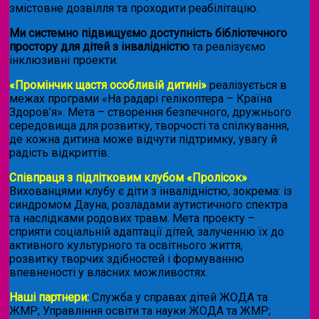
змістовне дозвілля та проходити реабілітацію.
Ми системно підвищуємо доступність бібліотечного
простору для дітей з інвалідністю
та реалізуємо
інклюзивні проекти:
«Промінчик щастя особливій дитині»
реалізується в
межах програми «На радарі гелікоптера – Країна
Здоров’я». Мета – створення безпечного, дружнього
середовища для розвитку, творчості та спілкування,
де кожна дитина може відчути підтримку, увагу й
радість відкриттів.
Співпраця з підлітковим клубом «Пролісок»
.
Вихованцями клубу є діти з інвалідністю, зокрема: із
синдромом Дауна, розладами аутистичного спектра
та наслідками родових травм. Мета проекту –
сприяти соціальній адаптації дітей, залученню їх до
активного культурного та освітнього життя,
розвитку творчих здібностей і формуванню
впевненості у власних можливостях.
Наші партнери:
Служба у справах дітей ЖОДА та
ЖМР; Управління освіти та науки ЖОДА та ЖМР;