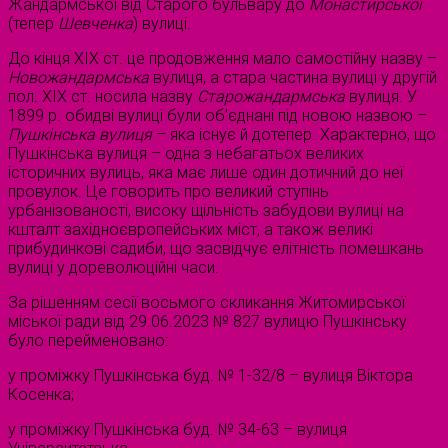
Жандармської від Старого бульвару до
Монастирської
(тепер
Шевченка
) вулиці.
До кінця ХІХ ст. це продовження мало самостійну назву –
Новожандармська
вулиця, а стара частина вулиці у другій
пол. ХІХ ст. носила назву
Старожандармська
вулиця. У
1899 р. обидві вулиці були об’єднані під новою назвою –
Пушкінська вулиця
– яка існує й дотепер. Характерно, що
Пушкінська вулиця – одна з небагатьох великих
історичних вулиць, яка має лише один дотичний до неї
провулок. Це говорить про великий ступінь
урбанізованості, високу щільність забудови вулиці на
кшталт західноєвропейських міст, а також великі
прибудинкові садиби, що засвідчує елітність помешкань
вулиці у дореволюційні часи.
За рішенням сесії восьмого скликання Житомирської
міської ради від 29.06.2023 № 827 вулицю Пушкінську
було перейменовано:
у проміжку Пушкінська буд. № 1-32/8 – вулиця Віктора
Косенка;
у проміжку Пушкінська буд. № 34-63 – вулиця