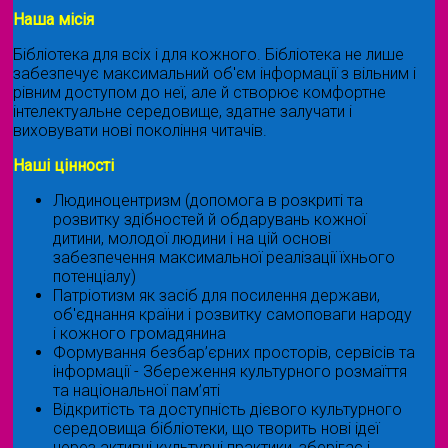
Наша місія
Бібліотека для всіх і для кожного. Бібліотека не лише
забезпечує максимальний об'єм інформації з вільним і
рівним доступом до неї, але й створює комфортне
інтелектуальне середовище, здатне залучати і
виховувати нові покоління читачів.
Наші цінності
Людиноцентризм (допомога в розкриті та
розвитку здібностей й обдарувань кожної
дитини, молодої людини і на цій основі
забезпечення максимальної реалізації їхнього
потенціалу)
Патріотизм як засіб для посилення держави,
об'єднання країни і розвитку самоповаги народу
і кожного громадянина
Формування безбар’єрних просторів, сервісів та
інформації - Збереження культурного розмаїття
та національної пам’яті
Відкритість та доступність дієвого культурного
середовища бібліотеки, що творить нові ідеї
через активні культурні практики, зберігає і