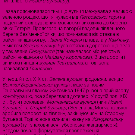
нинішнього
Нового бульвару
).
Назва пояснювалася тим, що вулиця межувала з великою
зеленою рощею, що тягнулася від
Петровської гори
на
південний схід суцільним масивом і виходила до берегів
річки Тетерів. Пролягала на пагорбі вздовж південного
берега безіменної річки, що починалася від ставка в
районі нинішньої вул.
Івана Кочерги
і впадала у
Кам’янку
.
З містом
Зелена вулиця
була зв’язана дорогою, що вела
у так зване
Передмістя
(так називалася місцевість в
районі нинішнього
Майдану Корольова
). З цієї дороги і
виникла нинішня
вулиця Театральна
, а тоді вона
називалася
Глиняною.
У першій пол. ХІХ ст.
Зелена вулиця
продовжилася до
Великої Бердичівської вулиці
і лише за новим
Генеральним планом Житомира 1847 р. вона прийняла ту
конфігурацію, яка збереглася дотепер. У другій пол. ХІХ
ст. були прокладені
Молчанівська вулиця
(нині
Новий
бульвар
) та
Старий бульвар
, і Зелена від Молчанівської
зробила поворот на південь, закінчуючись на Старому
бульварі. Тоді ж вона змінила і назву на
Жандармську
вулицю
(тут знаходилася губернська жандармерія).
Згодом почало формуватися продовження