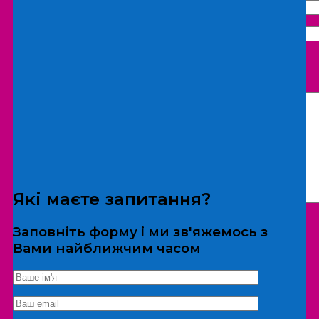
Що бажаєте замовити:
Екскурсія
Локація
Які маєте запитання?
Заповніть форму і ми зв'яжемось з
Вами найближчим часом
*Дані не передаються третім особам
Екскурсія/локація