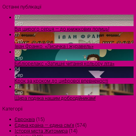
Останні публікації
07
Сер
Від щирого серця — до книжкових полиць!
07
Сер
Іван Франко. «Лисичка і журавель»
06
Сер
Бібліорелакс «Затишні читання кольору літа»
04
Сер
Крок за кроком до цифрової впевненості
01
Сер
Щира подяка нашим добродійникам!
Категорії
Євроквіз
(15)
Єдина країна — єдина сім’я
(574)
Історія міста Житомира
(14)