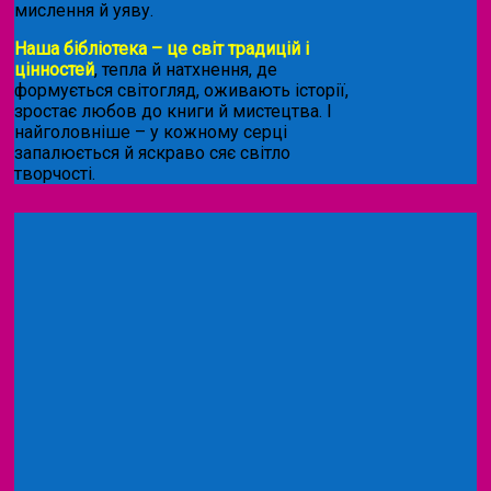
мислення й уяву.
Наша бібліотека – це світ традицій і
цінностей
, тепла й натхнення, де
формується світогляд, оживають історії,
зростає любов до книги й мистецтва. І
найголовніше – у кожному серці
запалюється й яскраво сяє світло
творчості.