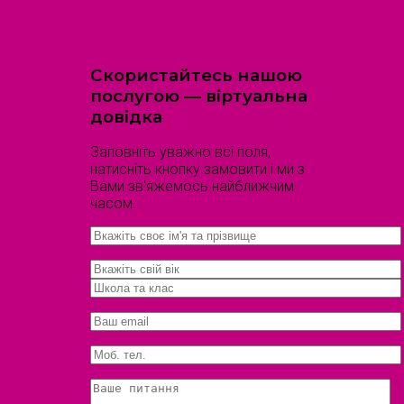
Скористайтесь нашою
послугою — віртуальна
довідка
Заповніть уважно всі поля,
натисніть кнопку замовити і ми з
Вами зв'яжемось найближчим
часом.