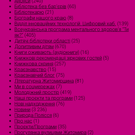
Анонси
(240)
Бібліотека без бар'єрів
(60)
Бібліотекарю
(21)
Біографи нашого краю
(8)
Відділ інноваційних технологій. Цифровий хаб.
(139)
Всеукраїнська програма ментального здоров'я "Ти
як?"
(405)
Дитячі бібліотеки області
(25)
Допитливим дітям
(670)
Книги оживають (аудіокниги)
(16)
Книжкові рекомендації зіркових гостей
(5)
Книжкова скриня
(257)
Краєзнавство
(15)
Краєзнавчий блог
(75)
Літературна Житомирщина
(81)
Ми в соцмережах
(7)
Молодіжний простір
(419)
Наші проєкти та програми
(125)
Нові надходження
(76)
Новини
(3 236)
Природа Полісся
(6)
Про нас
(1)
Проєкти/Програми
(35)
Прогулянка вулицями Житомира
(2)