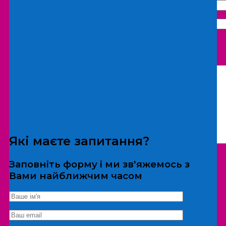
Що бажаєте замовити:
Екскурсія
Локація
Які маєте запитання?
Заповніть форму і ми зв'яжемось з
Вами найближчим часом
*Дані не передаються третім особам
Екскурсія/локація