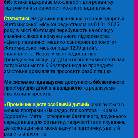
бібліотека відкриває можливості для розвитку,
підтримки й упевненості кожного відвідувача.
Статистика.
За даними управління охорони здоров’я
Житомирської міської ради станом на 01.01. 2025
року в місті Житомирі перебувають на обліку у
сімейних лікарів комунального підприємства
«Центр первинної медико-санітарної допомоги»
Житомирської міської ради 1209 дітей з
інвалідністю. Наразі у місті недостатньо
громадських місць, де діти з особливими освітніми
потребами могли б безперешкодно проводити
змістовне дозвілля та проходити реабілітацію.
Ми системно підвищуємо доступність бібліотечного
простору для дітей з інвалідністю
та реалізуємо
інклюзивні проекти:
«Промінчик щастя особливій дитині»
реалізується в
межах програми «На радарі гелікоптера – Країна
Здоров’я». Мета – створення безпечного, дружнього
середовища для розвитку, творчості та спілкування,
де кожна дитина може відчути підтримку, увагу й
радість відкриттів.