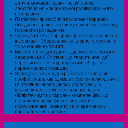
дитини, молодої людини і на цій основі
забезпечення максимальної реалізації їхнього
потенціалу)
Патріотизм як засіб для посилення держави,
об'єднання країни і розвитку самоповаги народу
і кожного громадянина
Формування безбар’єрних просторів, сервісів та
інформації - Збереження культурного розмаїття
та національної пам’яті
Відкритість та доступність дієвого культурного
середовища бібліотеки, що творить нові ідеї
через активні культурні практики, зберігає і
переосмислює спадщину
Злагоджена командна робота бібліотекарів
професіоналів-однодумців у безпечному, фізично
і віртуально інноваційному середовищі, з
можливістю постійного навчання новим
бібліотечним та цифровим компетенціям, що
позитивно сприяє філософії роботи з
користувачами, розвитку та оперативному
впровадження інновацій.