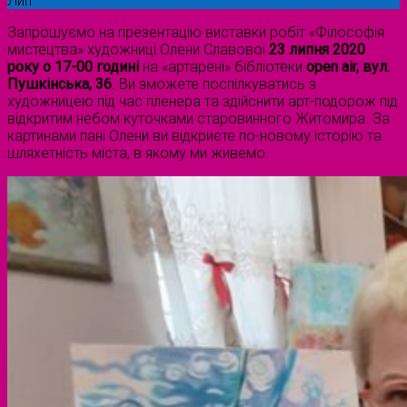
Лип
Запрошуємо на презентацію виставки робіт «Філософія
мистецтва» художниці Олени Славової
23 липня 2020
року о 17-00 годині
на «артарені» бібліотеки
open air, вул.
Пушкінська, 36
. Ви зможете поспілкуватись з
художницею під час пленера та здійснити арт-подорож під
відкритим небом куточками старовинного Житомира. За
картинами пані Олени ви відкриєте по-новому історію та
шляхетність міста, в якому ми живемо.