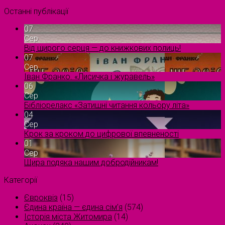
Останні публікації
07
Сер
Від щирого серця — до книжкових полиць!
07
Сер
Іван Франко. «Лисичка і журавель»
06
Сер
Бібліорелакс «Затишні читання кольору літа»
04
Сер
Крок за кроком до цифрової впевненості
01
Сер
Щира подяка нашим добродійникам!
Категорії
Євроквіз
(15)
Єдина країна — єдина сім’я
(574)
Історія міста Житомира
(14)