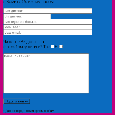
з Вами найближчим часом
Чи даєте Ви дозвіл на
фотозйомку дитини?
Так
Ні
* Дані не передаються третім особам