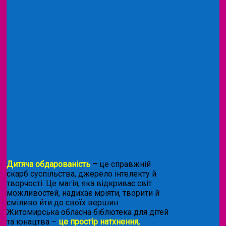
Дитяча обдарованість
–
це справжній
скарб суспільства, джерело інтелекту й
творчості. Це магія, яка відкриває світ
можливостей, надихає мріяти, творити й
сміливо йти до своїх вершин.
Житомирська обласна бібліотека для дітей
та юнацтва –
це простір натхнення,