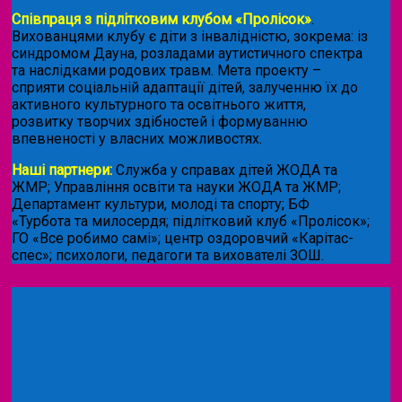
Співпраця з підлітковим клубом «Пролісок»
.
Вихованцями клубу є діти з інвалідністю, зокрема: із
синдромом Дауна, розладами аутистичного спектра
та наслідками родових травм. Мета проекту –
сприяти соціальній адаптації дітей, залученню їх до
активного культурного та освітнього життя,
розвитку творчих здібностей і формуванню
впевненості у власних можливостях.
Наші партнери:
Служба у справах дітей ЖОДА та
ЖМР; Управління освіти та науки ЖОДА та ЖМР;
Департамент культури, молоді та спорту; БФ
«Турбота та милосердя; підлітковий клуб «Пролісок»;
ГО «Все робимо самі»; центр оздоровчий «Карітас-
спес»;
психологи, педагоги та вихователі ЗОШ.