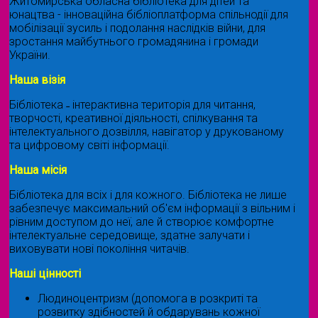
Житомирська обласна бібліотека для дітей та
юнацтва - інноваційна бібліоплатформа спільнодії для
мобілізації зусиль і подолання наслідків війни, для
зростання майбутнього громадянина і громади
України.
Наша візія
Бібліотека ˗ інтерактивна територія для читання,
творчості, креативної діяльності, спілкування та
інтелектуального дозвілля, навігатор у друкованому
та цифровому світі інформації.
Наша місія
Бібліотека для всіх і для кожного. Бібліотека не лише
забезпечує максимальний об'єм інформації з вільним і
рівним доступом до неї, але й створює комфортне
інтелектуальне середовище, здатне залучати і
виховувати нові покоління читачів.
Наші цінності
Людиноцентризм (допомога в розкриті та
розвитку здібностей й обдарувань кожної