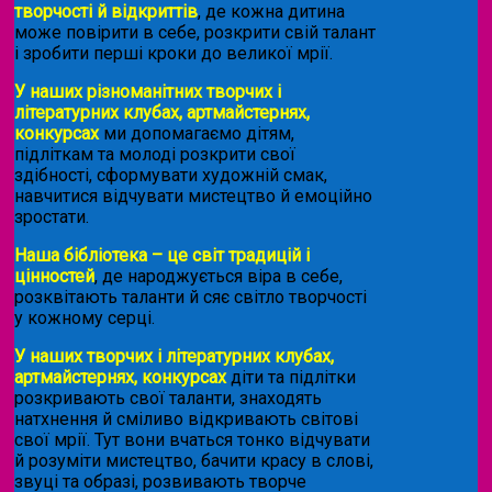
творчості й відкриттів
, де кожна дитина
може повірити в себе, розкрити свій талант
і зробити перші кроки до великої мрії.
У наших різноманітних творчих і
літературних клубах, артмайстернях,
конкурсах
ми допомагаємо дітям,
підліткам та молоді розкрити свої
здібності, сформувати художній смак,
навчитися відчувати мистецтво й емоційно
зростати.
Наша бібліотека – це світ традицій і
цінностей
, де народжується віра в себе,
розквітають таланти й сяє світло творчості
у кожному серці.
У наших творчих і літературних клубах,
артмайстернях, конкурсах
діти та підлітки
розкривають свої таланти, знаходять
натхнення й сміливо відкривають світові
свої мрії. Тут вони вчаться тонко відчувати
й розуміти мистецтво, бачити красу в слові,
звуці та образі, розвивають творче