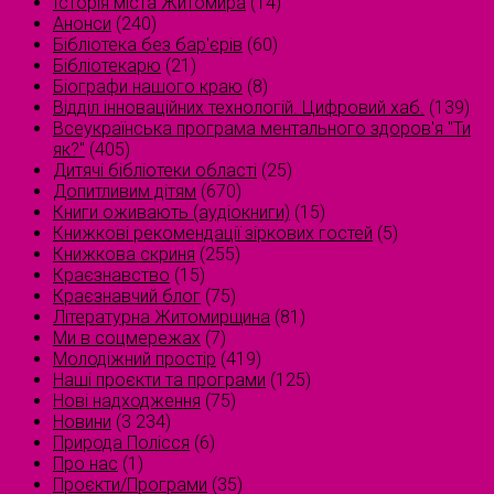
Історія міста Житомира
(14)
Анонси
(240)
Бібліотека без бар'єрів
(60)
Бібліотекарю
(21)
Біографи нашого краю
(8)
Відділ інноваційних технологій. Цифровий хаб.
(139)
Всеукраїнська програма ментального здоров'я "Ти
як?"
(405)
Дитячі бібліотеки області
(25)
Допитливим дітям
(670)
Книги оживають (аудіокниги)
(15)
Книжкові рекомендації зіркових гостей
(5)
Книжкова скриня
(255)
Краєзнавство
(15)
Краєзнавчий блог
(75)
Літературна Житомирщина
(81)
Ми в соцмережах
(7)
Молодіжний простір
(419)
Наші проєкти та програми
(125)
Нові надходження
(75)
Новини
(3 234)
Природа Полісся
(6)
Про нас
(1)
Проєкти/Програми
(35)