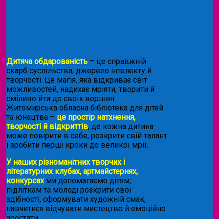
Дитяча обдарованість
–
це справжній
скарб суспільства, джерело інтелекту й
творчості. Це магія, яка відкриває світ
можливостей, надихає мріяти, творити й
сміливо йти до своїх вершин.
Житомирська обласна бібліотека для дітей
та юнацтва –
це простір натхнення,
творчості й відкриттів
, де кожна дитина
може повірити в себе, розкрити свій талант
і зробити перші кроки до великої мрії.
У наших різноманітних творчих і
літературних клубах, артмайстернях,
конкурсах
ми допомагаємо дітям,
підліткам та молоді розкрити свої
здібності, сформувати художній смак,
навчитися відчувати мистецтво й емоційно
зростати.