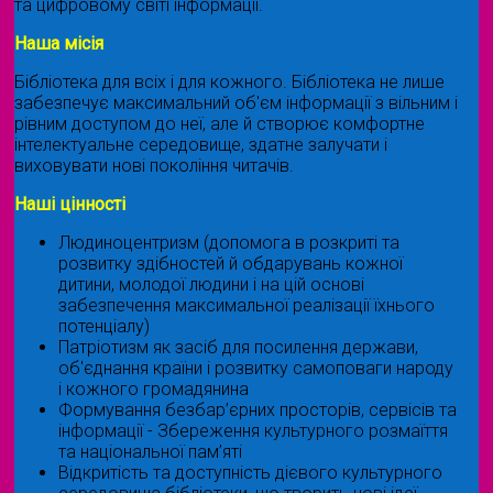
та цифровому світі інформації.
Наша місія
Бібліотека для всіх і для кожного. Бібліотека не лише
забезпечує максимальний об'єм інформації з вільним і
рівним доступом до неї, але й створює комфортне
інтелектуальне середовище, здатне залучати і
виховувати нові покоління читачів.
Наші цінності
Людиноцентризм (допомога в розкриті та
розвитку здібностей й обдарувань кожної
дитини, молодої людини і на цій основі
забезпечення максимальної реалізації їхнього
потенціалу)
Патріотизм як засіб для посилення держави,
об'єднання країни і розвитку самоповаги народу
і кожного громадянина
Формування безбар’єрних просторів, сервісів та
інформації - Збереження культурного розмаїття
та національної пам’яті
Відкритість та доступність дієвого культурного