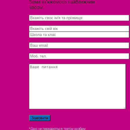
Вами зв'яжемось найближчим
часом.
*Дані не передаються третім особам