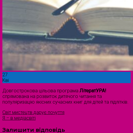
27
Кві
Довгострокова цільова програма
ЛітератУРА!
спрямована на розвиток дитячого читання та
популяризацію якісних сучасних книг для дітей та підлітків.
Світ мистецтв дарує почуття
Я – в медіасвіті
Залишити відповідь