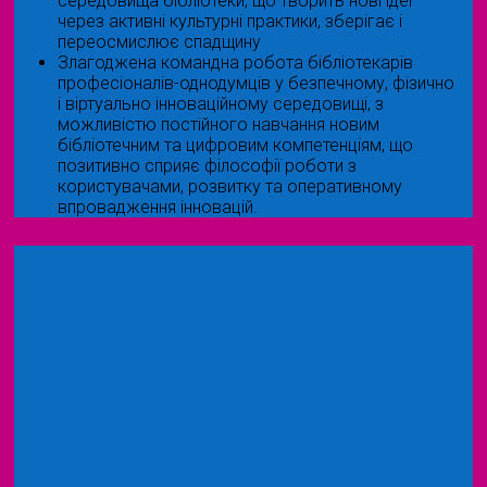
середовища бібліотеки, що творить нові ідеї
через активні культурні практики, зберігає і
переосмислює спадщину
Злагоджена командна робота бібліотекарів
професіоналів-однодумців у безпечному, фізично
і віртуально інноваційному середовищі, з
можливістю постійного навчання новим
бібліотечним та цифровим компетенціям, що
позитивно сприяє філософії роботи з
користувачами, розвитку та оперативному
впровадження інновацій.