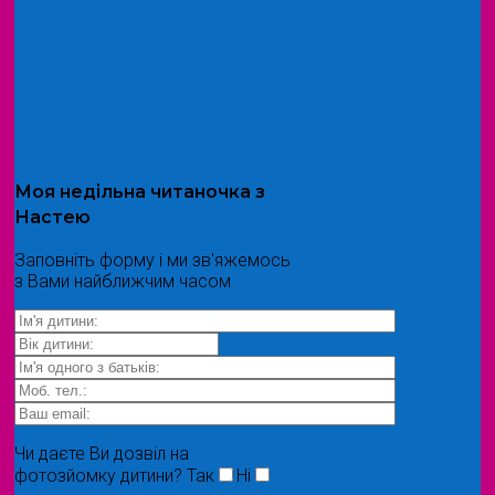
Моя
недільна читаночка
з
Настею
Заповніть форму і ми зв'яжемось
з Вами найближчим часом
Чи даєте Ви дозвіл на
фотозйомку дитини?
Так
Ні