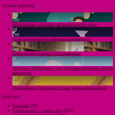
Останні публікації
06
Сер
Бібліорелакс «Затишні читання кольору літа»
04
Сер
Крок за кроком до цифрової впевненості
01
Сер
Щира подяка нашим добродійникам!
31
Лип
Серпень у бібліотеці — час яскравих вражень і нових
відкриттів!
30
Лип
Медовий код Поліського краю: імена переможців
Категорії
Євроквіз
(15)
Єдина країна — єдина сім’я
(574)