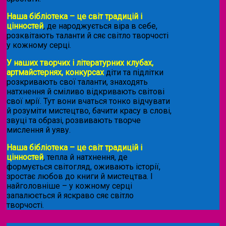
Наша бібліотека – це світ традицій і
цінностей
, де народжується віра в себе,
розквітають таланти й сяє світло творчості
у кожному серці.
У наших творчих і літературних клубах,
артмайстернях, конкурсах
діти та підлітки
розкривають свої таланти, знаходять
натхнення й сміливо відкривають світові
свої мрії. Тут вони вчаться тонко відчувати
й розуміти мистецтво, бачити красу в слові,
звуці та образі, розвивають творче
мислення й уяву.
Наша бібліотека – це світ традицій і
цінностей
, тепла й натхнення, де
формується світогляд, оживають історії,
зростає любов до книги й мистецтва. І
найголовніше – у кожному серці
запалюється й яскраво сяє світло
творчості.