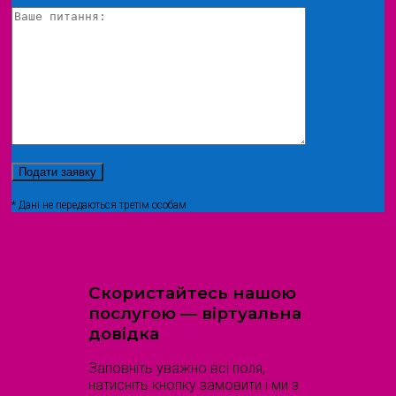
* Дані не передаються третім особам
Скористайтесь нашою
послугою — віртуальна
довідка
Заповніть уважно всі поля,
натисніть кнопку замовити і ми з