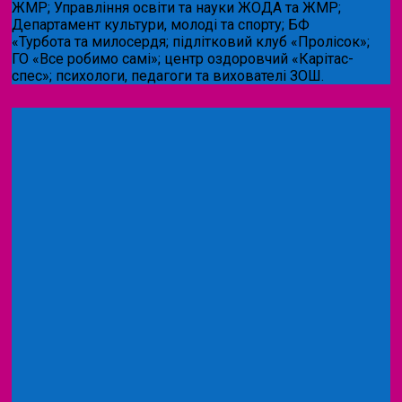
ЖМР; Управління освіти та науки ЖОДА та ЖМР;
Департамент культури, молоді та спорту; БФ
«Турбота та милосердя; підлітковий клуб «Пролісок»;
ГО «Все робимо самі»; центр оздоровчий «Карітас-
спес»;
психологи, педагоги та вихователі ЗОШ.