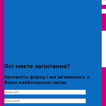
Що бажаєте замовити:
Екскурсія
Локація
Які маєте запитання?
Заповніть форму і ми зв'яжемось з
Вами найближчим часом
*Дані не передаються третім особам
Екскурсія/локація