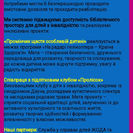
потребами могли б безперешкодно проводити
змістовне дозвілля та проходити реабілітацію.
Ми системно підвищуємо доступність бібліотечного
простору для дітей з інвалідністю
та реалізуємо
інклюзивні проекти:
«Промінчик щастя особливій дитині»
реалізується в
межах програми «На радарі гелікоптера – Країна
Здоров’я». Мета – створення безпечного, дружнього
середовища для розвитку, творчості та спілкування,
де кожна дитина може відчути підтримку, увагу й
радість відкриттів.
Співпраця з підлітковим клубом «Пролісок»
.
Вихованцями клубу є діти з інвалідністю, зокрема: із
синдромом Дауна, розладами аутистичного спектра
та наслідками родових травм. Мета проекту –
сприяти соціальній адаптації дітей, залученню їх до
активного культурного та освітнього життя,
розвитку творчих здібностей і формуванню
впевненості у власних можливостях.
Наші партнери:
Служба у справах дітей ЖОДА та