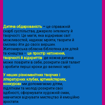
Дитяча обдарованість
–
це справжній
скарб суспільства, джерело інтелекту й
творчості. Це магія, яка відкриває світ
можливостей, надихає мріяти, творити й
сміливо йти до своїх вершин.
Житомирська обласна бібліотека для дітей
та юнацтва –
це простір натхнення,
творчості й відкриттів
, де кожна дитина
може повірити в себе, розкрити свій талант
і зробити перші кроки до великої мрії.
У наших різноманітних творчих і
літературних клубах, артмайстернях,
конкурсах
ми допомагаємо дітям,
підліткам та молоді розкрити свої
здібності, сформувати художній смак,
навчитися відчувати мистецтво й емоційно
зростати.