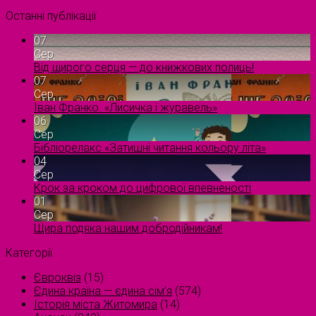
Останні публікації
07
Сер
Від щирого серця — до книжкових полиць!
07
Сер
Іван Франко. «Лисичка і журавель»
06
Сер
Бібліорелакс «Затишні читання кольору літа»
04
Сер
Крок за кроком до цифрової впевненості
01
Сер
Щира подяка нашим добродійникам!
Категорії
Євроквіз
(15)
Єдина країна — єдина сім’я
(574)
Історія міста Житомира
(14)