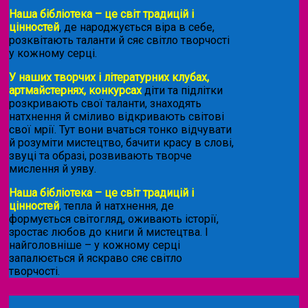
Наша бібліотека – це світ традицій і
цінностей
, де народжується віра в себе,
розквітають таланти й сяє світло творчості
у кожному серці.
У наших творчих і літературних клубах,
артмайстернях, конкурсах
діти та підлітки
розкривають свої таланти, знаходять
натхнення й сміливо відкривають світові
свої мрії. Тут вони вчаться тонко відчувати
й розуміти мистецтво, бачити красу в слові,
звуці та образі, розвивають творче
мислення й уяву.
Наша бібліотека – це світ традицій і
цінностей
, тепла й натхнення, де
формується світогляд, оживають історії,
зростає любов до книги й мистецтва. І
найголовніше – у кожному серці
запалюється й яскраво сяє світло
творчості.