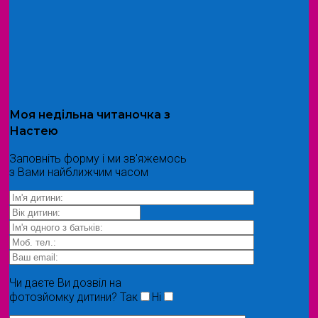
Моя
недільна читаночка
з
Настею
Заповніть форму і ми зв'яжемось
з Вами найближчим часом
Чи даєте Ви дозвіл на
фотозйомку дитини?
Так
Ні