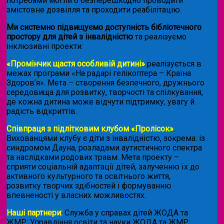
потребами могли б безперешкодно проводити
змістовне дозвілля та проходити реабілітацію.
Ми системно підвищуємо доступність бібліотечного
простору для дітей з інвалідністю
та реалізуємо
інклюзивні проекти:
«Промінчик щастя особливій дитині»
реалізується в
межах програми «На радарі гелікоптера – Країна
Здоров’я». Мета – створення безпечного, дружнього
середовища для розвитку, творчості та спілкування,
де кожна дитина може відчути підтримку, увагу й
радість відкриттів.
Співпраця з підлітковим клубом «Пролісок»
.
Вихованцями клубу є діти з інвалідністю, зокрема: із
синдромом Дауна, розладами аутистичного спектра
та наслідками родових травм. Мета проекту –
сприяти соціальній адаптації дітей, залученню їх до
активного культурного та освітнього життя,
розвитку творчих здібностей і формуванню
впевненості у власних можливостях.
Наші партнери:
Служба у справах дітей ЖОДА та
ЖМР; Управління освіти та науки ЖОДА та ЖМР;