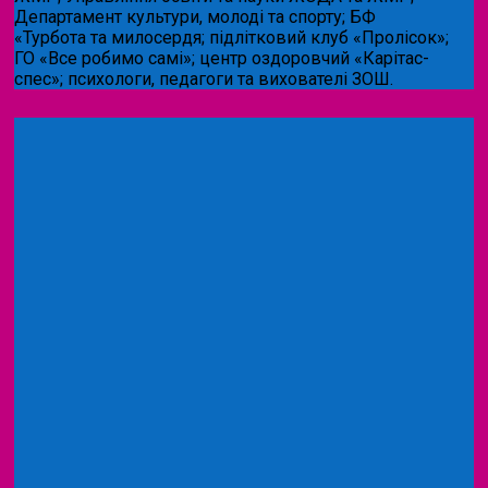
Департамент культури, молоді та спорту; БФ
«Турбота та милосердя; підлітковий клуб «Пролісок»;
ГО «Все робимо самі»; центр оздоровчий «Карітас-
спес»;
психологи, педагоги та вихователі ЗОШ.