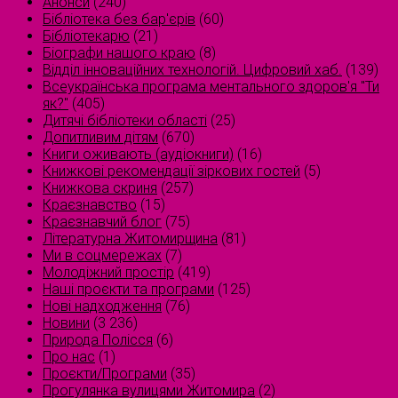
Анонси
(240)
Бібліотека без бар'єрів
(60)
Бібліотекарю
(21)
Біографи нашого краю
(8)
Відділ інноваційних технологій. Цифровий хаб.
(139)
Всеукраїнська програма ментального здоров'я "Ти
як?"
(405)
Дитячі бібліотеки області
(25)
Допитливим дітям
(670)
Книги оживають (аудіокниги)
(16)
Книжкові рекомендації зіркових гостей
(5)
Книжкова скриня
(257)
Краєзнавство
(15)
Краєзнавчий блог
(75)
Літературна Житомирщина
(81)
Ми в соцмережах
(7)
Молодіжний простір
(419)
Наші проєкти та програми
(125)
Нові надходження
(76)
Новини
(3 236)
Природа Полісся
(6)
Про нас
(1)
Проєкти/Програми
(35)
Прогулянка вулицями Житомира
(2)