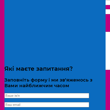
Що бажаєте замовити:
Екскурсія
Локація
Які маєте запитання?
Заповніть форму і ми зв'яжемось з
Вами найближчим часом
*Дані не передаються третім особам
Екскурсія/локація