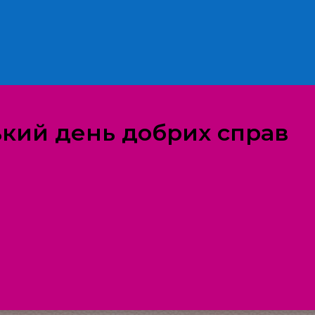
ький день добрих справ