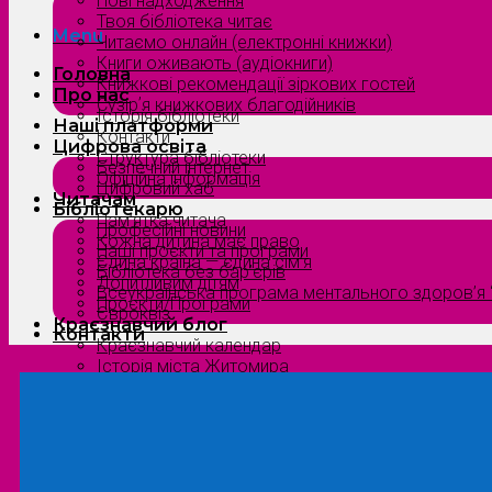
Нові надходження
Твоя бібліотека читає
Menu
Читаємо онлайн (електронні книжки)
Книги оживають (аудіокниги)
Головна
Книжкові рекомендації зіркових гостей
Про нас
Сузірʼя книжкових благодійників
Історія бібліотеки
Наші платформи
Контакти
Цифрова освіта
Структура бібліотеки
Безпечний інтернет
Офіційна інформація
Цифровий хаб
Читачам
Бібліотекарю
Пам’ятка читача
Професійні новини
Кожна дитина має право
Наші проєкти та програми
Єдина країна — єдина сім’я
Бібліотека без бар’єрів
Допитливим дітям
Всеукраїнська програма ментального здоров’я “
Проєкти/Програми
Євроквіз
Краєзнавчий блог
Контакти
Краєзнавчий календар
Історія міста Житомира
Біографи нашого краю
Природа Полісся
Літературна Житомирщина
Славетні імена нашого краю
Menu