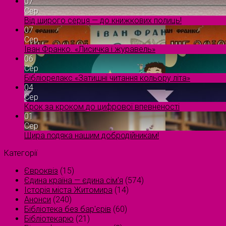
07
Сер
Від щирого серця — до книжкових полиць!
07
Сер
Іван Франко. «Лисичка і журавель»
06
Сер
Бібліорелакс «Затишні читання кольору літа»
04
Сер
Крок за кроком до цифрової впевненості
01
Сер
Щира подяка нашим добродійникам!
Категорії
Євроквіз
(15)
Єдина країна — єдина сім’я
(574)
Історія міста Житомира
(14)
Анонси
(240)
Бібліотека без бар'єрів
(60)
Бібліотекарю
(21)