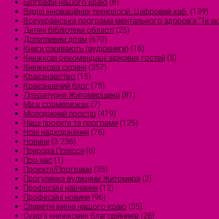
Біографи нашого краю
(8)
Відділ інноваційних технологій. Цифровий хаб.
(139)
Всеукраїнська програма ментального здоров'я "Ти як
Дитячі бібліотеки області
(25)
Допитливим дітям
(670)
Книги оживають (аудіокниги)
(16)
Книжкові рекомендації зіркових гостей
(5)
Книжкова скриня
(257)
Краєзнавство
(15)
Краєзнавчий блог
(75)
Літературна Житомирщина
(81)
Ми в соцмережах
(7)
Молодіжний простір
(419)
Наші проєкти та програми
(125)
Нові надходження
(76)
Новини
(3 236)
Природа Полісся
(6)
Про нас
(1)
Проєкти/Програми
(35)
Прогулянка вулицями Житомира
(2)
Професійні навчання
(12)
Професійні новини
(96)
Славетні імена нашого краю
(35)
Сузірʼя книжкових благодійників
(26)