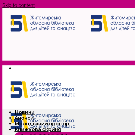
Skip to content
Новини
Анонси
Молодіжний простір
Книжкова скриня