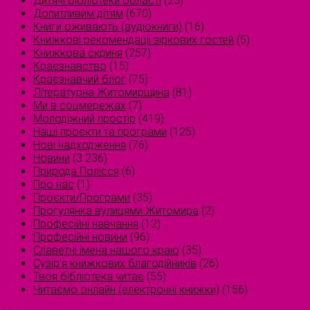
Дитячі бібліотеки області
(25)
Допитливим дітям
(670)
Книги оживають (аудіокниги)
(16)
Книжкові рекомендації зіркових гостей
(5)
Книжкова скриня
(257)
Краєзнавство
(15)
Краєзнавчий блог
(75)
Літературна Житомирщина
(81)
Ми в соцмережах
(7)
Молодіжний простір
(419)
Наші проєкти та програми
(125)
Нові надходження
(76)
Новини
(3 236)
Природа Полісся
(6)
Про нас
(1)
Проєкти/Програми
(35)
Прогулянка вулицями Житомира
(2)
Професійні навчання
(12)
Професійні новини
(96)
Славетні імена нашого краю
(35)
Сузірʼя книжкових благодійників
(26)
Твоя бібліотека читає
(55)
Читаємо онлайн (електронні книжки)
(156)