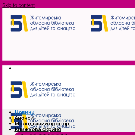
Skip to content
Новини
Анонси
Молодіжний простір
Книжкова скриня