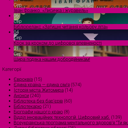
Сер
Іван Франко. «Лисичка і журавель»
06
Сер
Бібліорелакс «Затишні читання кольору літа»
04
Сер
Крок за кроком до цифрової впевненості
01
Сер
Щира подяка нашим добродійникам!
Категорії
Євроквіз
(15)
Єдина країна — єдина сім’я
(574)
Історія міста Житомира
(14)
Анонси
(240)
Бібліотека без бар'єрів
(60)
Бібліотекарю
(21)
Біографи нашого краю
(8)
Відділ інноваційних технологій. Цифровий хаб.
(139)
Всеукраїнська програма ментального здоров'я "Ти як