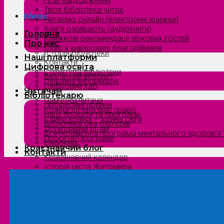
Нові надходження
Твоя бібліотека читає
Menu
Читаємо онлайн (електронні книжки)
Книги оживають (аудіокниги)
Головна
Книжкові рекомендації зіркових гостей
Про нас
Сузірʼя книжкових благодійників
Історія бібліотеки
Наші платформи
Контакти
Цифрова освіта
Структура бібліотеки
Безпечний інтернет
Офіційна інформація
Цифровий хаб
Читачам
Бібліотекарю
Пам’ятка читача
Професійні новини
Кожна дитина має право
Наші проєкти та програми
Єдина країна — єдина сім’я
Бібліотека без бар’єрів
Допитливим дітям
Всеукраїнська програма ментального здоров’я “
Проєкти/Програми
Євроквіз
Краєзнавчий блог
Контакти
Краєзнавчий календар
Історія міста Житомира
Біографи нашого краю
Природа Полісся
Літературна Житомирщина
Славетні імена нашого краю
Menu