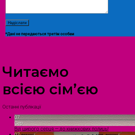
*Дані не передаються третім особам
ПРОСТІР ДОЗВІЛЛЯ ДІТЕЙ ТА ДОРОСЛИХ
Читаємо
всією сім’єю
Останні публікації
07
Сер
Від щирого серця — до книжкових полиць!
07