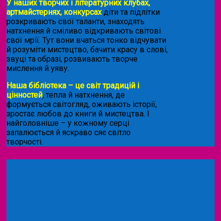
У наших творчих і літературних клубах,
артмайстернях, конкурсах
діти та підлітки
розкривають свої таланти, знаходять
натхнення й сміливо відкривають світові
свої мрії. Тут вони вчаться тонко відчувати
й розуміти мистецтво, бачити красу в слові,
звуці та образі, розвивають творче
мислення й уяву.
Наша бібліотека – це світ традицій і
цінностей
, тепла й натхнення, де
формується світогляд, оживають історії,
зростає любов до книги й мистецтва. І
найголовніше – у кожному серці
запалюється й яскраво сяє світло
творчості.