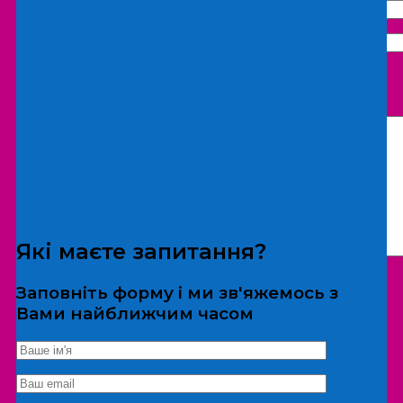
Що бажаєте замовити:
Екскурсія
Локація
Які маєте запитання?
Заповніть форму і ми зв'яжемось з
Вами найближчим часом
*Дані не передаються третім особам
Екскурсія/локація