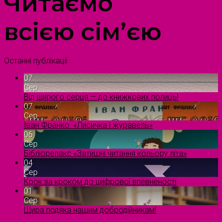
Читаємо
всією сім’єю
Останні публікації
07
Сер
Від щирого серця — до книжкових полиць!
07
Сер
Іван Франко. «Лисичка і журавель»
06
Сер
Бібліорелакс «Затишні читання кольору літа»
04
Сер
Крок за кроком до цифрової впевненості
01
Сер
Щира подяка нашим добродійникам!