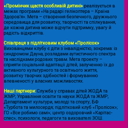
«Промінчик щастя особливій дитині»
реалізується в
межах програми «На радарі гелікоптера – Країна
Здоров’я». Мета – створення безпечного, дружнього
середовища для розвитку, творчості та спілкування,
де кожна дитина може відчути підтримку, увагу й
радість відкриттів.
Співпраця з підлітковим клубом «Пролісок»
.
Вихованцями клубу є діти з інвалідністю, зокрема: із
синдромом Дауна, розладами аутистичного спектра
та наслідками родових травм. Мета проекту –
сприяти соціальній адаптації дітей, залученню їх до
активного культурного та освітнього життя,
розвитку творчих здібностей і формуванню
впевненості у власних можливостях.
Наші партнери:
Служба у справах дітей ЖОДА та
ЖМР; Управління освіти та науки ЖОДА та ЖМР;
Департамент культури, молоді та спорту; БФ
«Турбота та милосердя; підлітковий клуб «Пролісок»;
ГО «Все робимо самі»; центр оздоровчий «Карітас-
спес»;
психологи, педагоги та вихователі ЗОШ.