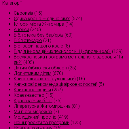
Категорії
Євроквіз
(15)
Єдина країна — єдина сім’я
(574)
Історія міста Житомира
(14)
Анонси
(240)
Бібліотека без бар'єрів
(60)
Бібліотекарю
(21)
Біографи нашого краю
(8)
Відділ інноваційних технологій. Цифровий хаб.
(139)
Всеукраїнська програма ментального здоров'я "Ти
як?"
(405)
Дитячі бібліотеки області
(25)
Допитливим дітям
(670)
Книги оживають (аудіокниги)
(16)
Книжкові рекомендації зіркових гостей
(5)
Книжкова скриня
(257)
Краєзнавство
(15)
Краєзнавчий блог
(75)
Літературна Житомирщина
(81)
Ми в соцмережах
(7)
Молодіжний простір
(419)
Наші проєкти та програми
(125)
Нові надходження
(76)