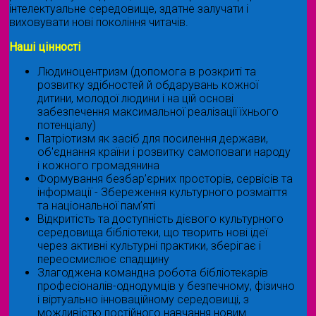
інтелектуальне середовище, здатне залучати і
виховувати нові покоління читачів.
Наші цінності
Людиноцентризм (допомога в розкриті та
розвитку здібностей й обдарувань кожної
дитини, молодої людини і на цій основі
забезпечення максимальної реалізації їхнього
потенціалу)
Патріотизм як засіб для посилення держави,
об'єднання країни і розвитку самоповаги народу
і кожного громадянина
Формування безбар’єрних просторів, сервісів та
інформації - Збереження культурного розмаїття
та національної пам’яті
Відкритість та доступність дієвого культурного
середовища бібліотеки, що творить нові ідеї
через активні культурні практики, зберігає і
переосмислює спадщину
Злагоджена командна робота бібліотекарів
професіоналів-однодумців у безпечному, фізично
і віртуально інноваційному середовищі, з
можливістю постійного навчання новим