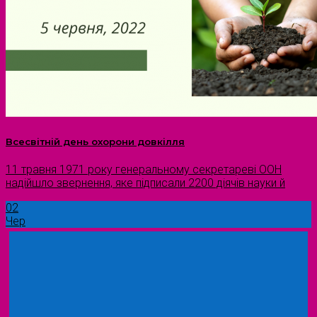
Всесвітній день охорони довкілля
11 травня 1971 року генеральному секретареві ООН
надійшло звернення, яке підписали 2200 діячів науки й
02
Чер