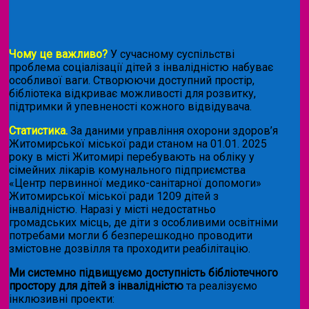
Чому це важливо?
У сучасному суспільстві
проблема соціалізації дітей з інвалідністю набуває
особливої ваги. Створюючи доступний простір,
бібліотека відкриває можливості для розвитку,
підтримки й упевненості кожного відвідувача.
Статистика.
За даними управління охорони здоров’я
Житомирської міської ради станом на 01.01. 2025
року в місті Житомирі перебувають на обліку у
сімейних лікарів комунального підприємства
«Центр первинної медико-санітарної допомоги»
Житомирської міської ради 1209 дітей з
інвалідністю. Наразі у місті недостатньо
громадських місць, де діти з особливими освітніми
потребами могли б безперешкодно проводити
змістовне дозвілля та проходити реабілітацію.
Ми системно підвищуємо доступність бібліотечного
простору для дітей з інвалідністю
та реалізуємо
інклюзивні проекти: