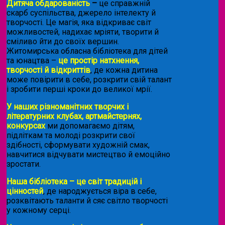
Дитяча обдарованість
–
це справжній
скарб суспільства, джерело інтелекту й
творчості. Це магія, яка відкриває світ
можливостей, надихає мріяти, творити й
сміливо йти до своїх вершин.
Житомирська обласна бібліотека для дітей
та юнацтва –
це простір натхнення,
творчості й відкриттів
, де кожна дитина
може повірити в себе, розкрити свій талант
і зробити перші кроки до великої мрії.
У наших різноманітних творчих і
літературних клубах, артмайстернях,
конкурсах
ми допомагаємо дітям,
підліткам та молоді розкрити свої
здібності, сформувати художній смак,
навчитися відчувати мистецтво й емоційно
зростати.
Наша бібліотека – це світ традицій і
цінностей
, де народжується віра в себе,
розквітають таланти й сяє світло творчості
у кожному серці.