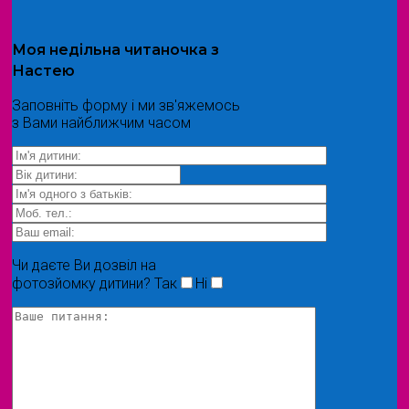
Моя
недільна читаночка
з
Настею
Заповніть форму і ми зв'яжемось
з Вами найближчим часом
Чи даєте Ви дозвіл на
фотозйомку дитини?
Так
Ні