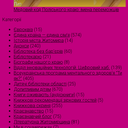
Лип
Медовий код Поліського краю: імена переможців
Категорії
Євроквіз
(15)
Єдина країна — єдина сім’я
(574)
Історія міста Житомира
(14)
Анонси
(240)
Бібліотека без бар'єрів
(60)
Бібліотекарю
(21)
Біографи нашого краю
(8)
Відділ інноваційних технологій. Цифровий хаб.
(139)
Всеукраїнська програма ментального здоров'я "Ти
як?"
(405)
Дитячі бібліотеки області
(25)
Допитливим дітям
(670)
Книги оживають (аудіокниги)
(15)
Книжкові рекомендації зіркових гостей
(5)
Книжкова скриня
(255)
Краєзнавство
(15)
Краєзнавчий блог
(75)
Літературна Житомирщина
(81)
Ми в соцмережах
(7)