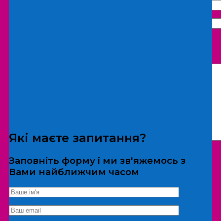
Що бажаєте замовити:
Екскурсія
Локація
Які маєте запитання?
Заповніть форму і ми зв'яжемось з
Вами найближчим часом
*Дані не передаються третім особам
Екскурсія/локація