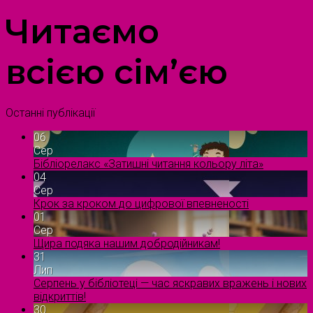
Читаємо
всією сім’єю
Останні публікації
06
Сер
Бібліорелакс «Затишні читання кольору літа»
04
Сер
Крок за кроком до цифрової впевненості
01
Сер
Щира подяка нашим добродійникам!
31
Лип
Серпень у бібліотеці — час яскравих вражень і нових
відкриттів!
30