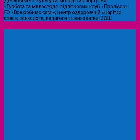
Департамент культури, молоді та спорту; БФ
«Турбота та милосердя; підлітковий клуб «Пролісок»;
ГО «Все робимо самі»; центр оздоровчий «Карітас-
спес»;
психологи, педагоги та вихователі ЗОШ.