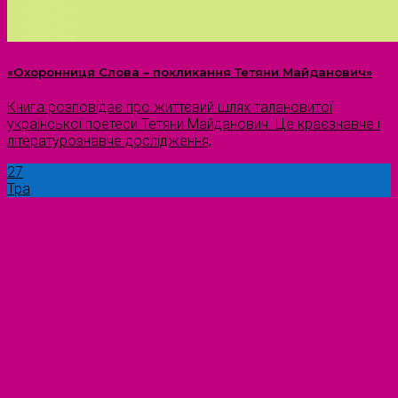
«Охоронниця Слова – покликання Тетяни Майданович»
Книга розповідає про життєвий шлях талановитої
української поетеси Тетяни Майданович. Це краєзнавче і
літературознавче дослідження,
27
Тра