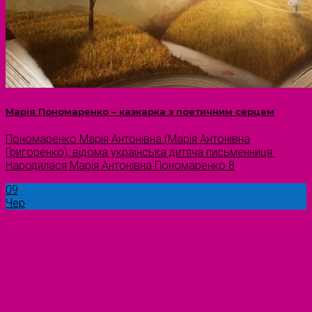
Марія Пономаренко – казкарка з поетичним серцем
Пономаренко Марія Антонівна (Марія Антонівна
Григоренко), відома українська дитяча письменниця.
Народилася Марія Антонівна Пономаренко 8
09
Чер