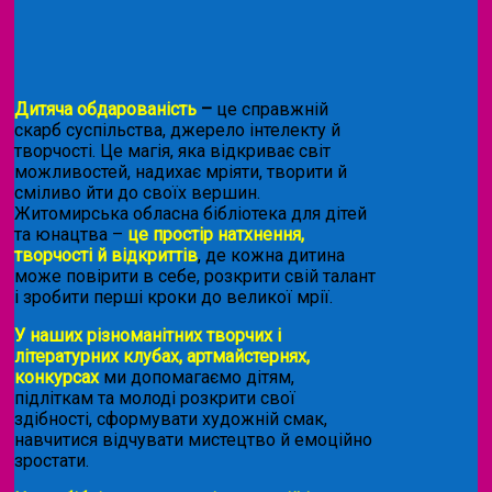
Дитяча обдарованість
–
це справжній
скарб суспільства, джерело інтелекту й
творчості. Це магія, яка відкриває світ
можливостей, надихає мріяти, творити й
сміливо йти до своїх вершин.
Житомирська обласна бібліотека для дітей
та юнацтва –
це простір натхнення,
творчості й відкриттів
, де кожна дитина
може повірити в себе, розкрити свій талант
і зробити перші кроки до великої мрії.
У наших різноманітних творчих і
літературних клубах, артмайстернях,
конкурсах
ми допомагаємо дітям,
підліткам та молоді розкрити свої
здібності, сформувати художній смак,
навчитися відчувати мистецтво й емоційно
зростати.