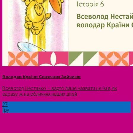
Володар Країни Сонячних Зайчиків
Всеволод Нестайко – варто лише назвати це ім’я, як
одразу ж на обличчях наших дітей
27
Гру