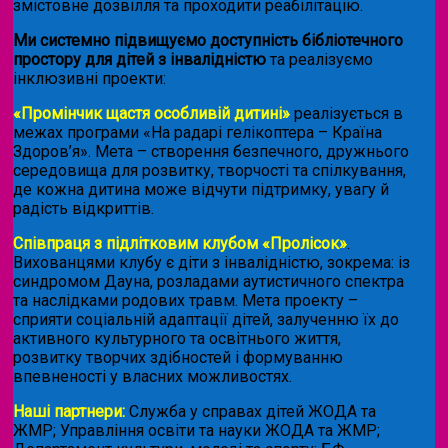
змістовне дозвілля та проходити реабілітацію.
Ми системно підвищуємо доступність бібліотечного
простору для дітей з інвалідністю
та реалізуємо
інклюзивні проекти:
«Промінчик щастя особливій дитині»
реалізується в
межах програми «На радарі гелікоптера – Країна
Здоров’я». Мета – створення безпечного, дружнього
середовища для розвитку, творчості та спілкування,
де кожна дитина може відчути підтримку, увагу й
радість відкриттів.
Співпраця з підлітковим клубом «Пролісок»
.
Вихованцями клубу є діти з інвалідністю, зокрема: із
синдромом Дауна, розладами аутистичного спектра
та наслідками родових травм. Мета проекту –
сприяти соціальній адаптації дітей, залученню їх до
активного культурного та освітнього життя,
розвитку творчих здібностей і формуванню
впевненості у власних можливостях.
Наші партнери:
Служба у справах дітей ЖОДА та
ЖМР; Управління освіти та науки ЖОДА та ЖМР;