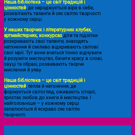
Наша бібліотека – це світ традицій і
цінностей
, де народжується віра в себе,
розквітають таланти й сяє світло творчості
у кожному серці.
У наших творчих і літературних клубах,
артмайстернях, конкурсах
діти та підлітки
розкривають свої таланти, знаходять
натхнення й сміливо відкривають світові
свої мрії. Тут вони вчаться тонко відчувати
й розуміти мистецтво, бачити красу в слові,
звуці та образі, розвивають творче
мислення й уяву.
Наша бібліотека – це світ традицій і
цінностей
, тепла й натхнення, де
формується світогляд, оживають історії,
зростає любов до книги й мистецтва. І
найголовніше – у кожному серці
запалюється й яскраво сяє світло
творчості.