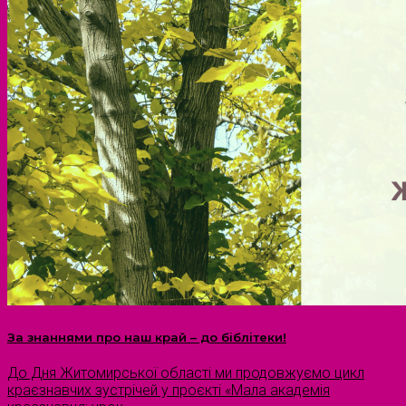
За знаннями про наш край – до біблітеки!
До Дня Житомирської області ми продовжуємо цикл
краєзнавчих зустрічей у проєкті «Мала академія