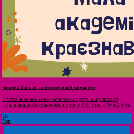
Микола Яненко – «літературний мариніст»
Розпочинаємо цикл краєзнавчих зустрічей у проєкті
«Мала академія краєзнавця: урок у бібліотеці». Учні 2-б та
16
Вер