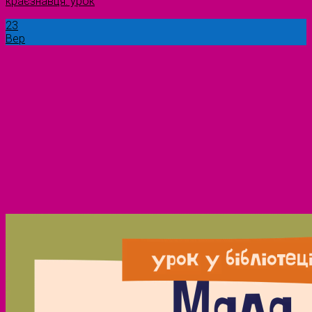
краєзнавця: урок
23
Вер