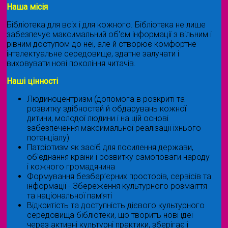
Наша місія
Бібліотека для всіх і для кожного. Бібліотека не лише
забезпечує максимальний об'єм інформації з вільним і
рівним доступом до неї, але й створює комфортне
інтелектуальне середовище, здатне залучати і
виховувати нові покоління читачів.
Наші цінності
Людиноцентризм (допомога в розкриті та
розвитку здібностей й обдарувань кожної
дитини, молодої людини і на цій основі
забезпечення максимальної реалізації їхнього
потенціалу)
Патріотизм як засіб для посилення держави,
об'єднання країни і розвитку самоповаги народу
і кожного громадянина
Формування безбар’єрних просторів, сервісів та
інформації - Збереження культурного розмаїття
та національної пам’яті
Відкритість та доступність дієвого культурного
середовища бібліотеки, що творить нові ідеї
через активні культурні практики, зберігає і