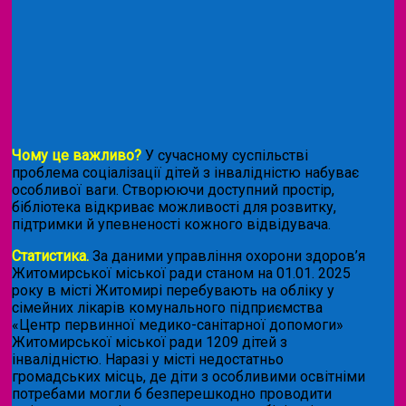
Чому це важливо?
У сучасному суспільстві
проблема соціалізації дітей з інвалідністю набуває
особливої ваги. Створюючи доступний простір,
бібліотека відкриває можливості для розвитку,
підтримки й упевненості кожного відвідувача.
Статистика.
За даними управління охорони здоров’я
Житомирської міської ради станом на 01.01. 2025
року в місті Житомирі перебувають на обліку у
сімейних лікарів комунального підприємства
«Центр первинної медико-санітарної допомоги»
Житомирської міської ради 1209 дітей з
інвалідністю. Наразі у місті недостатньо
громадських місць, де діти з особливими освітніми
потребами могли б безперешкодно проводити