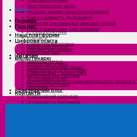
Нові надходження
Твоя бібліотека читає
Menu
Читаємо онлайн (електронні книжки)
Книги оживають (аудіокниги)
Головна
Книжкові рекомендації зіркових гостей
Про нас
Сузірʼя книжкових благодійників
Історія бібліотеки
Наші платформи
Контакти
Цифрова освіта
Структура бібліотеки
Безпечний інтернет
Офіційна інформація
Цифровий хаб
Читачам
Бібліотекарю
Пам’ятка читача
Професійні новини
Кожна дитина має право
Наші проєкти та програми
Єдина країна — єдина сім’я
Бібліотека без бар’єрів
Допитливим дітям
Всеукраїнська програма ментального здоров’я “
Проєкти/Програми
Євроквіз
Краєзнавчий блог
Контакти
Краєзнавчий календар
Історія міста Житомира
Біографи нашого краю
Природа Полісся
Літературна Житомирщина
Славетні імена нашого краю
Menu