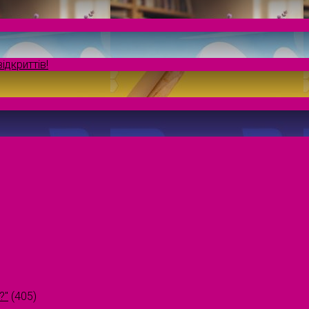
ідкриттів!
?"
(405)