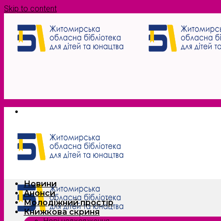
Skip to content
Новини
Анонси
Молодіжний простір
Книжкова скриня