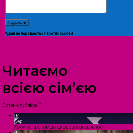
*Дані не передаються третім особам
ПРОСТІР ДОЗВІЛЛЯ ДІТЕЙ ТА ДОРОСЛИХ
Читаємо
всією сім’єю
Останні публікації
04
Сер
Крок за кроком до цифрової впевненості
01