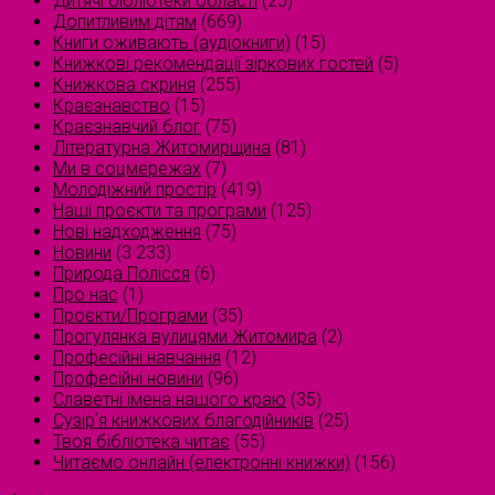
Дитячі бібліотеки області
(25)
Допитливим дітям
(669)
Книги оживають (аудіокниги)
(15)
Книжкові рекомендації зіркових гостей
(5)
Книжкова скриня
(255)
Краєзнавство
(15)
Краєзнавчий блог
(75)
Літературна Житомирщина
(81)
Ми в соцмережах
(7)
Молодіжний простір
(419)
Наші проєкти та програми
(125)
Нові надходження
(75)
Новини
(3 233)
Природа Полісся
(6)
Про нас
(1)
Проєкти/Програми
(35)
Прогулянка вулицями Житомира
(2)
Професійні навчання
(12)
Професійні новини
(96)
Славетні імена нашого краю
(35)
Сузірʼя книжкових благодійників
(25)
Твоя бібліотека читає
(55)
Читаємо онлайн (електронні книжки)
(156)