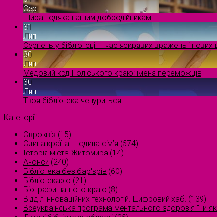
Сер
Щира подяка нашим добродійникам!
31
Лип
Серпень у бібліотеці — час яскравих вражень і нових в
30
Лип
Медовий код Поліського краю: імена переможців
30
Лип
Твоя бібліотека чепуриться
Категорії
Євроквіз
(15)
Єдина країна — єдина сім’я
(574)
Історія міста Житомира
(14)
Анонси
(240)
Бібліотека без бар'єрів
(60)
Бібліотекарю
(21)
Біографи нашого краю
(8)
Відділ інноваційних технологій. Цифровий хаб.
(139)
Всеукраїнська програма ментального здоров'я "Ти як