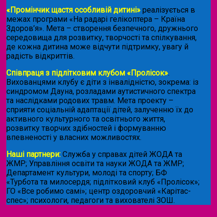
«Промінчик щастя особливій дитині»
реалізується в
межах програми «На радарі гелікоптера – Країна
Здоров’я». Мета – створення безпечного, дружнього
середовища для розвитку, творчості та спілкування,
де кожна дитина може відчути підтримку, увагу й
радість відкриттів.
Співпраця з підлітковим клубом «Пролісок»
.
Вихованцями клубу є діти з інвалідністю, зокрема: із
синдромом Дауна, розладами аутистичного спектра
та наслідками родових травм. Мета проекту –
сприяти соціальній адаптації дітей, залученню їх до
активного культурного та освітнього життя,
розвитку творчих здібностей і формуванню
впевненості у власних можливостях.
Наші партнери:
Служба у справах дітей ЖОДА та
ЖМР; Управління освіти та науки ЖОДА та ЖМР;
Департамент культури, молоді та спорту; БФ
«Турбота та милосердя; підлітковий клуб «Пролісок»;
ГО «Все робимо самі»; центр оздоровчий «Карітас-
спес»;
психологи, педагоги та вихователі ЗОШ.