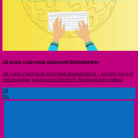
28 січня стартував щорічний Вікімарафон
28 січня стартував щорічний Вікімарафон – проєкт до дня
народження української Вікіпедії. Вікіпедія вже давно
28
Січ