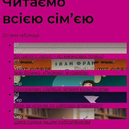
Читаємо
всією сім’єю
Останні публікації
07
Сер
Від щирого серця — до книжкових полиць!
07
Сер
Іван Франко. «Лисичка і журавель»
06
Сер
Бібліорелакс «Затишні читання кольору літа»
04
Сер
Крок за кроком до цифрової впевненості
01
Сер
Щира подяка нашим добродійникам!