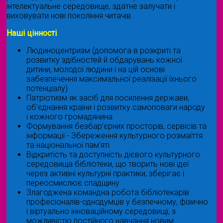
інтелектуальне середовище, здатне залучати і
виховувати нові покоління читачів.
Наші цінності
Людиноцентризм (допомога в розкриті та
розвитку здібностей й обдарувань кожної
дитини, молодої людини і на цій основі
забезпечення максимальної реалізації їхнього
потенціалу)
Патріотизм як засіб для посилення держави,
об'єднання країни і розвитку самоповаги народу
і кожного громадянина
Формування безбар’єрних просторів, сервісів та
інформації - Збереження культурного розмаїття
та національної пам’яті
Відкритість та доступність дієвого культурного
середовища бібліотеки, що творить нові ідеї
через активні культурні практики, зберігає і
переосмислює спадщину
Злагоджена командна робота бібліотекарів
професіоналів-однодумців у безпечному, фізично
і віртуально інноваційному середовищі, з
можливістю постійного навчання новим