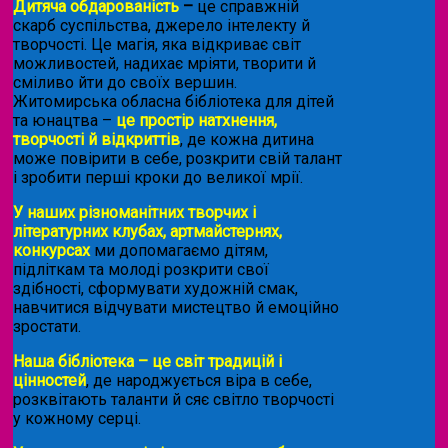
Дитяча обдарованість
–
це справжній
скарб суспільства, джерело інтелекту й
творчості. Це магія, яка відкриває світ
можливостей, надихає мріяти, творити й
сміливо йти до своїх вершин.
Житомирська обласна бібліотека для дітей
та юнацтва –
це простір натхнення,
творчості й відкриттів
, де кожна дитина
може повірити в себе, розкрити свій талант
і зробити перші кроки до великої мрії.
У наших різноманітних творчих і
літературних клубах, артмайстернях,
конкурсах
ми допомагаємо дітям,
підліткам та молоді розкрити свої
здібності, сформувати художній смак,
навчитися відчувати мистецтво й емоційно
зростати.
Наша бібліотека – це світ традицій і
цінностей
, де народжується віра в себе,
розквітають таланти й сяє світло творчості
у кожному серці.