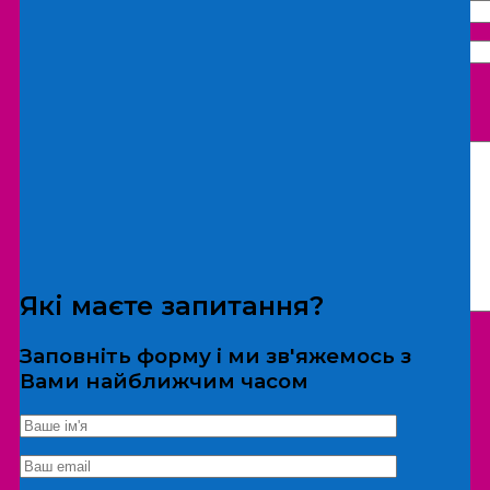
Що бажаєте замовити:
Екскурсія
Локація
Які маєте запитання?
Заповніть форму і ми зв'яжемось з
Вами найближчим часом
*Дані не передаються третім особам
Екскурсія/локація