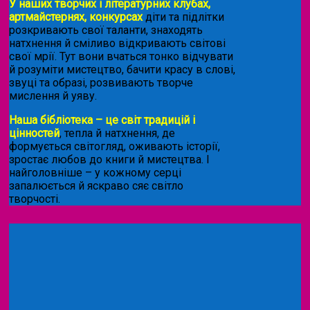
У наших творчих і літературних клубах,
артмайстернях, конкурсах
діти та підлітки
розкривають свої таланти, знаходять
натхнення й сміливо відкривають світові
свої мрії. Тут вони вчаться тонко відчувати
й розуміти мистецтво, бачити красу в слові,
звуці та образі, розвивають творче
мислення й уяву.
Наша бібліотека – це світ традицій і
цінностей
, тепла й натхнення, де
формується світогляд, оживають історії,
зростає любов до книги й мистецтва. І
найголовніше – у кожному серці
запалюється й яскраво сяє світло
творчості.