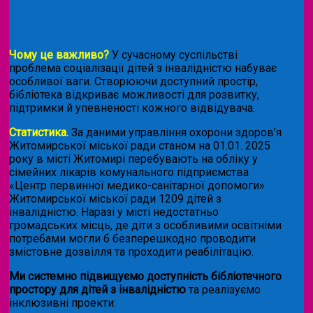
Чому це важливо?
У сучасному суспільстві
проблема соціалізації дітей з інвалідністю набуває
особливої ваги. Створюючи доступний простір,
бібліотека відкриває можливості для розвитку,
підтримки й упевненості кожного відвідувача.
Статистика.
За даними управління охорони здоров’я
Житомирської міської ради станом на 01.01. 2025
року в місті Житомирі перебувають на обліку у
сімейних лікарів комунального підприємства
«Центр первинної медико-санітарної допомоги»
Житомирської міської ради 1209 дітей з
інвалідністю. Наразі у місті недостатньо
громадських місць, де діти з особливими освітніми
потребами могли б безперешкодно проводити
змістовне дозвілля та проходити реабілітацію.
Ми системно підвищуємо доступність бібліотечного
простору для дітей з інвалідністю
та реалізуємо
інклюзивні проекти: