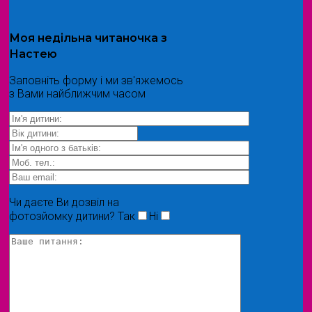
Моя
недільна читаночка
з
Настею
Заповніть форму і ми зв'яжемось
з Вами найближчим часом
Чи даєте Ви дозвіл на
фотозйомку дитини?
Так
Ні