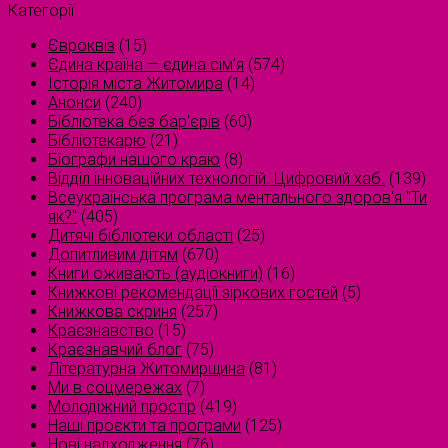
Категорії
Євроквіз
(15)
Єдина країна — єдина сім’я
(574)
Історія міста Житомира
(14)
Анонси
(240)
Бібліотека без бар'єрів
(60)
Бібліотекарю
(21)
Біографи нашого краю
(8)
Відділ інноваційних технологій. Цифровий хаб.
(139)
Всеукраїнська програма ментального здоров'я "Ти
як?"
(405)
Дитячі бібліотеки області
(25)
Допитливим дітям
(670)
Книги оживають (аудіокниги)
(16)
Книжкові рекомендації зіркових гостей
(5)
Книжкова скриня
(257)
Краєзнавство
(15)
Краєзнавчий блог
(75)
Літературна Житомирщина
(81)
Ми в соцмережах
(7)
Молодіжний простір
(419)
Наші проєкти та програми
(125)
Нові надходження
(76)