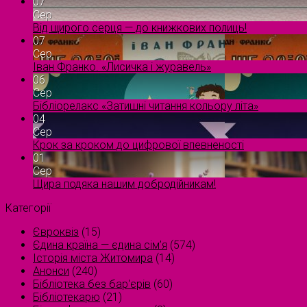
07
Сер
Від щирого серця — до книжкових полиць!
07
Сер
Іван Франко. «Лисичка і журавель»
06
Сер
Бібліорелакс «Затишні читання кольору літа»
04
Сер
Крок за кроком до цифрової впевненості
01
Сер
Щира подяка нашим добродійникам!
Категорії
Євроквіз
(15)
Єдина країна — єдина сім’я
(574)
Історія міста Житомира
(14)
Анонси
(240)
Бібліотека без бар'єрів
(60)
Бібліотекарю
(21)