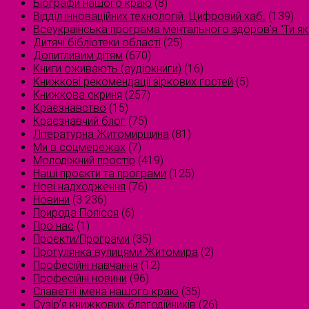
Біографи нашого краю
(8)
Відділ інноваційних технологій. Цифровий хаб.
(139)
Всеукраїнська програма ментального здоров'я "Ти як
Дитячі бібліотеки області
(25)
Допитливим дітям
(670)
Книги оживають (аудіокниги)
(16)
Книжкові рекомендації зіркових гостей
(5)
Книжкова скриня
(257)
Краєзнавство
(15)
Краєзнавчий блог
(75)
Літературна Житомирщина
(81)
Ми в соцмережах
(7)
Молодіжний простір
(419)
Наші проєкти та програми
(125)
Нові надходження
(76)
Новини
(3 236)
Природа Полісся
(6)
Про нас
(1)
Проєкти/Програми
(35)
Прогулянка вулицями Житомира
(2)
Професійні навчання
(12)
Професійні новини
(96)
Славетні імена нашого краю
(35)
Сузірʼя книжкових благодійників
(26)