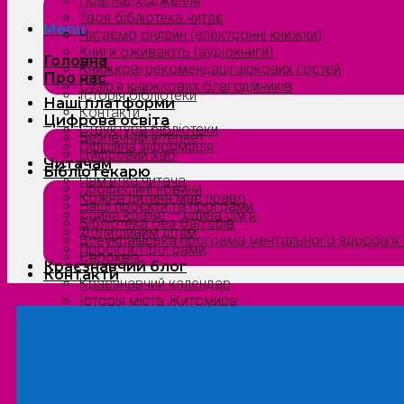
Нові надходження
Твоя бібліотека читає
Menu
Читаємо онлайн (електронні книжки)
Книги оживають (аудіокниги)
Головна
Книжкові рекомендації зіркових гостей
Про нас
Сузірʼя книжкових благодійників
Історія бібліотеки
Наші платформи
Контакти
Цифрова освіта
Структура бібліотеки
Безпечний інтернет
Офіційна інформація
Цифровий хаб
Читачам
Бібліотекарю
Пам’ятка читача
Професійні новини
Кожна дитина має право
Наші проєкти та програми
Єдина країна — єдина сім’я
Бібліотека без бар’єрів
Допитливим дітям
Всеукраїнська програма ментального здоров’я “
Проєкти/Програми
Євроквіз
Краєзнавчий блог
Контакти
Краєзнавчий календар
Історія міста Житомира
Біографи нашого краю
Природа Полісся
Літературна Житомирщина
Славетні імена нашого краю
Menu