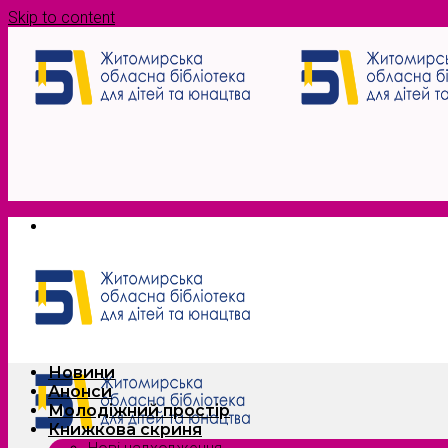
Skip to content
Новини
Анонси
Молодіжний простір
Книжкова скриня