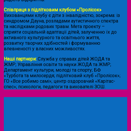
Співпраця з підлітковим клубом «Пролісок»
.
Вихованцями клубу є діти з інвалідністю, зокрема: із
синдромом Дауна, розладами аутистичного спектра
та наслідками родових травм. Мета проекту –
сприяти соціальній адаптації дітей, залученню їх до
активного культурного та освітнього життя,
розвитку творчих здібностей і формуванню
впевненості у власних можливостях.
Наші партнери:
Служба у справах дітей ЖОДА та
ЖМР; Управління освіти та науки ЖОДА та ЖМР;
Департамент культури, молоді та спорту; БФ
«Турбота та милосердя; підлітковий клуб «Пролісок»;
ГО «Все робимо самі»; центр оздоровчий «Карітас-
спес»;
психологи, педагоги та вихователі ЗОШ.