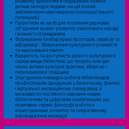
розвитку здібностей й обдарувань кожної
дитини, молодої людини і на цій основі
забезпечення максимальної реалізації їхнього
потенціалу)
Патріотизм як засіб для посилення держави,
об'єднання країни і розвитку самоповаги народу
і кожного громадянина
Формування безбар’єрних просторів, сервісів та
інформації - Збереження культурного розмаїття
та національної пам’яті
Відкритість та доступність дієвого культурного
середовища бібліотеки, що творить нові ідеї
через активні культурні практики, зберігає і
переосмислює спадщину
Злагоджена командна робота бібліотекарів
професіоналів-однодумців у безпечному, фізично
і віртуально інноваційному середовищі, з
можливістю постійного навчання новим
бібліотечним та цифровим компетенціям, що
позитивно сприяє філософії роботи з
користувачами, розвитку та оперативному
впровадження інновацій.