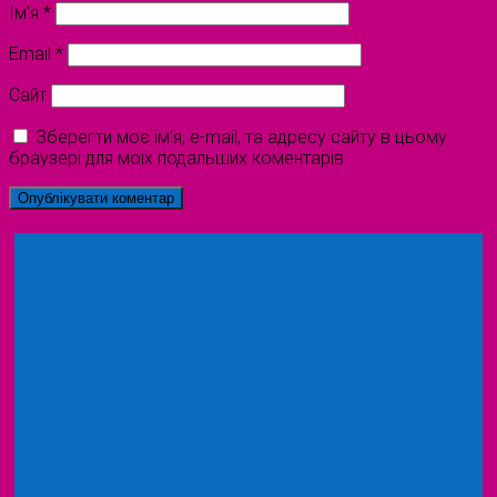
Ім'я
*
Email
*
Сайт
Зберегти моє ім'я, e-mail, та адресу сайту в цьому
браузері для моїх подальших коментарів.