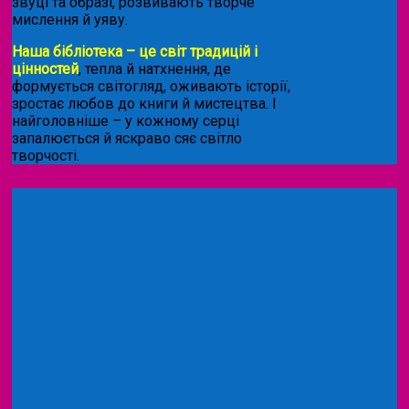
звуці та образі, розвивають творче
мислення й уяву.
Наша бібліотека – це світ традицій і
цінностей
, тепла й натхнення, де
формується світогляд, оживають історії,
зростає любов до книги й мистецтва. І
найголовніше – у кожному серці
запалюється й яскраво сяє світло
творчості.