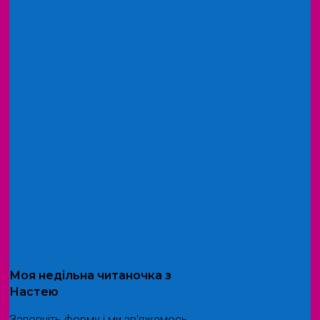
Моя
недільна читаночка
з
Настею
Заповніть форму і ми зв'яжемось