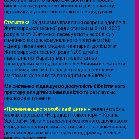
бібліотека відкриває можливості для розвитку,
підтримки й упевненості кожного відвідувача.
Статистика.
За даними управління охорони здоров’я
Житомирської міської ради станом на 01.01. 2025
року в місті Житомирі перебувають на обліку у
сімейних лікарів комунального підприємства
«Центр первинної медико-санітарної допомоги»
Житомирської міської ради 1209 дітей з
інвалідністю. Наразі у місті недостатньо
громадських місць, де діти з особливими освітніми
потребами могли б безперешкодно проводити
змістовне дозвілля та проходити реабілітацію.
Ми системно підвищуємо доступність бібліотечного
простору для дітей з інвалідністю
та реалізуємо
інклюзивні проекти:
«Промінчик щастя особливій дитині»
реалізується в
межах програми «На радарі гелікоптера – Країна
Здоров’я». Мета – створення безпечного, дружнього
середовища для розвитку, творчості та спілкування,
де кожна дитина може відчути підтримку, увагу й
радість відкриттів.