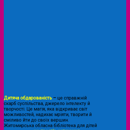
Дитяча обдарованість
–
це справжній
скарб суспільства, джерело інтелекту й
творчості. Це магія, яка відкриває світ
можливостей, надихає мріяти, творити й
сміливо йти до своїх вершин.
Житомирська обласна бібліотека для дітей