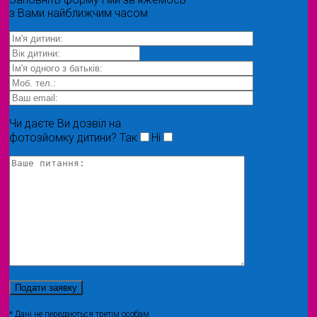
з Вами найближчим часом
Чи даєте Ви дозвіл на
фотозйомку дитини?
Так
Ні
* Дані не передаються третім особам