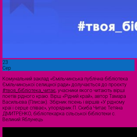
23
Сер
Комунальний заклад «Ємільчинська публічна бібліотека
Ємільчинської селищної ради» долучається до проєкту
#твоя_бібліотека_читає
, учасники якого читають вірші
поетів рідного краю. Вірш «Рідний край», автор Тамара
Васильєва (Плисак). Збірник пісень і віршів «У рідному
краї і серце співає», упорядник П. Скиба Читає Тетяна
ДМИТРЕНКО, бібліотекарка сільської бібліотеки с.
Великий Яблунець