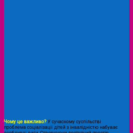
Чому це важливо?
У сучасному суспільстві
проблема соціалізації дітей з інвалідністю набуває
особливої ваги. Створюючи доступний простір,