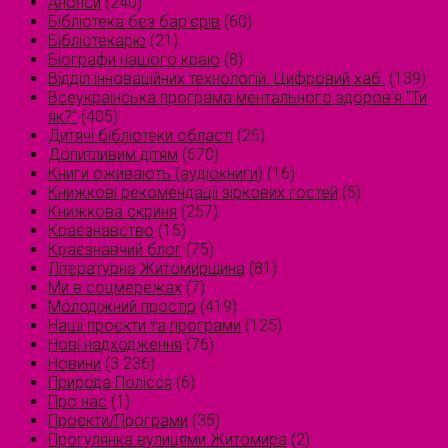
Анонси
(240)
Бібліотека без бар'єрів
(60)
Бібліотекарю
(21)
Біографи нашого краю
(8)
Відділ інноваційних технологій. Цифровий хаб.
(139)
Всеукраїнська програма ментального здоров'я "Ти
як?"
(405)
Дитячі бібліотеки області
(25)
Допитливим дітям
(670)
Книги оживають (аудіокниги)
(16)
Книжкові рекомендації зіркових гостей
(5)
Книжкова скриня
(257)
Краєзнавство
(15)
Краєзнавчий блог
(75)
Літературна Житомирщина
(81)
Ми в соцмережах
(7)
Молодіжний простір
(419)
Наші проєкти та програми
(125)
Нові надходження
(76)
Новини
(3 236)
Природа Полісся
(6)
Про нас
(1)
Проєкти/Програми
(35)
Прогулянка вулицями Житомира
(2)