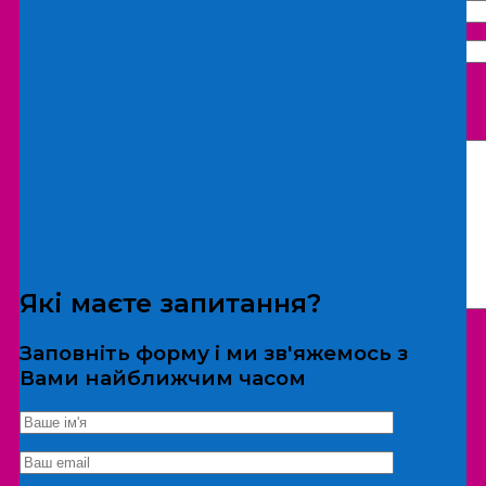
Що бажаєте замовити:
Екскурсія
Локація
Які маєте запитання?
Заповніть форму і ми зв'яжемось з
Вами найближчим часом
*Дані не передаються третім особам
Екскурсія/локація