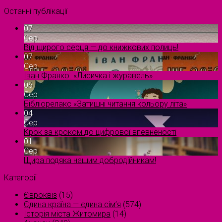
Останні публікації
07
Сер
Від щирого серця — до книжкових полиць!
07
Сер
Іван Франко. «Лисичка і журавель»
06
Сер
Бібліорелакс «Затишні читання кольору літа»
04
Сер
Крок за кроком до цифрової впевненості
01
Сер
Щира подяка нашим добродійникам!
Категорії
Євроквіз
(15)
Єдина країна — єдина сім’я
(574)
Історія міста Житомира
(14)