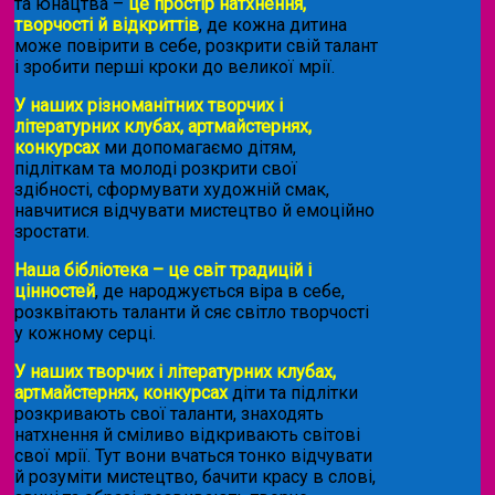
та юнацтва –
це простір натхнення,
творчості й відкриттів
, де кожна дитина
може повірити в себе, розкрити свій талант
і зробити перші кроки до великої мрії.
У наших різноманітних творчих і
літературних клубах, артмайстернях,
конкурсах
ми допомагаємо дітям,
підліткам та молоді розкрити свої
здібності, сформувати художній смак,
навчитися відчувати мистецтво й емоційно
зростати.
Наша бібліотека – це світ традицій і
цінностей
, де народжується віра в себе,
розквітають таланти й сяє світло творчості
у кожному серці.
У наших творчих і літературних клубах,
артмайстернях, конкурсах
діти та підлітки
розкривають свої таланти, знаходять
натхнення й сміливо відкривають світові
свої мрії. Тут вони вчаться тонко відчувати
й розуміти мистецтво, бачити красу в слові,