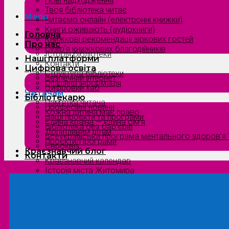
Нові надходження
Твоя бібліотека читає
Menu
Читаємо онлайн (електронні книжки)
Книги оживають (аудіокниги)
Головна
Книжкові рекомендації зіркових гостей
Про нас
Сузірʼя книжкових благодійників
Історія бібліотеки
Наші платформи
Контакти
Цифрова освіта
Структура бібліотеки
Безпечний інтернет
Офіційна інформація
Цифровий хаб
Читачам
Бібліотекарю
Пам’ятка читача
Професійні новини
Кожна дитина має право
Наші проєкти та програми
Єдина країна — єдина сім’я
Бібліотека без бар’єрів
Допитливим дітям
Всеукраїнська програма ментального здоров’я “
Проєкти/Програми
Євроквіз
Краєзнавчий блог
Контакти
Краєзнавчий календар
Історія міста Житомира
Біографи нашого краю
Природа Полісся
Літературна Житомирщина
Славетні імена нашого краю
Menu