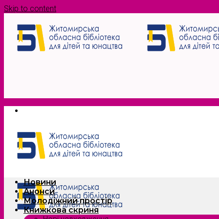
Skip to content
Новини
Анонси
Молодіжний простір
Книжкова скриня