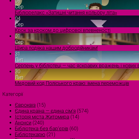
06
Сер
Бібліорелакс «Затишні читання кольору літа»
04
Сер
Крок за кроком до цифрової впевненості
01
Сер
Щира подяка нашим добродійникам!
31
Лип
Серпень у бібліотеці — час яскравих вражень і нових в
30
Лип
Медовий код Поліського краю: імена переможців
Категорії
Євроквіз
(15)
Єдина країна — єдина сім’я
(574)
Історія міста Житомира
(14)
Анонси
(240)
Бібліотека без бар'єрів
(60)
Бібліотекарю
(21)