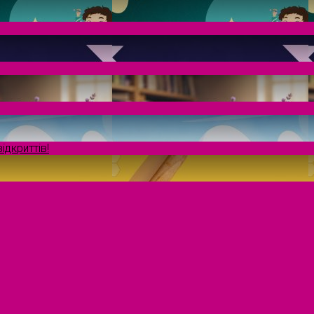
ідкриттів!