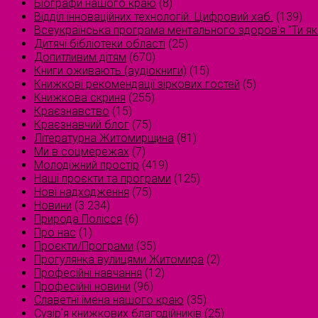
Біографи нашого краю
(8)
Відділ інноваційних технологій. Цифровий хаб.
(139)
Всеукраїнська програма ментального здоров'я "Ти як
Дитячі бібліотеки області
(25)
Допитливим дітям
(670)
Книги оживають (аудіокниги)
(15)
Книжкові рекомендації зіркових гостей
(5)
Книжкова скриня
(255)
Краєзнавство
(15)
Краєзнавчий блог
(75)
Літературна Житомирщина
(81)
Ми в соцмережах
(7)
Молодіжний простір
(419)
Наші проєкти та програми
(125)
Нові надходження
(75)
Новини
(3 234)
Природа Полісся
(6)
Про нас
(1)
Проєкти/Програми
(35)
Прогулянка вулицями Житомира
(2)
Професійні навчання
(12)
Професійні новини
(96)
Славетні імена нашого краю
(35)
Сузірʼя книжкових благодійників
(25)