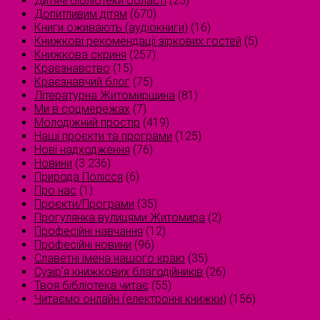
Дитячі бібліотеки області
(25)
Допитливим дітям
(670)
Книги оживають (аудіокниги)
(16)
Книжкові рекомендації зіркових гостей
(5)
Книжкова скриня
(257)
Краєзнавство
(15)
Краєзнавчий блог
(75)
Літературна Житомирщина
(81)
Ми в соцмережах
(7)
Молодіжний простір
(419)
Наші проєкти та програми
(125)
Нові надходження
(76)
Новини
(3 236)
Природа Полісся
(6)
Про нас
(1)
Проєкти/Програми
(35)
Прогулянка вулицями Житомира
(2)
Професійні навчання
(12)
Професійні новини
(96)
Славетні імена нашого краю
(35)
Сузірʼя книжкових благодійників
(26)
Твоя бібліотека читає
(55)
Читаємо онлайн (електронні книжки)
(156)