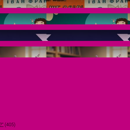
?"
(405)