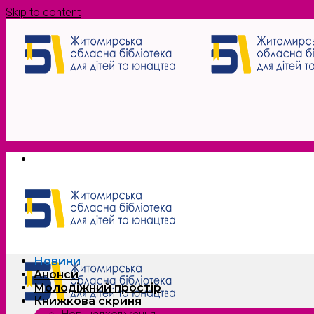
Skip to content
Новини
Анонси
Молодіжний простір
Книжкова скриня