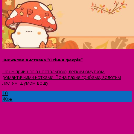
Книжкова виставка “Осіння феєрія”
Осінь прийшла з ностальгією, легким смутком,
романтичними нотками. Вона пахне грибами, золотим
листям, шумом дощу,
10
Жов