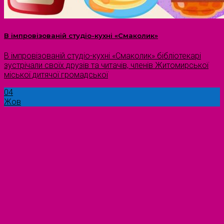
В імпровізованій студіо-кухні «Смаколик»
В імпровізованій студіо-кухні «Смаколик» бібліотекарі
зустрічали своїх друзів та читачів, членів Житомирської
міської дитячої громадської
04
Жов