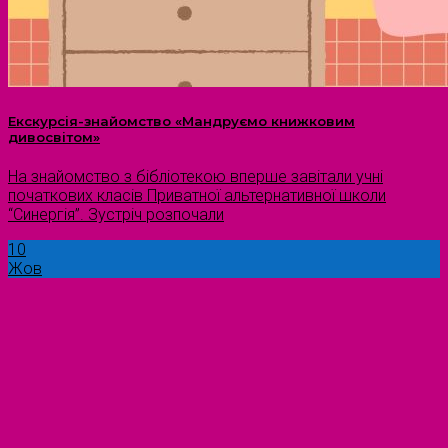
Екскурсія-знайомство «Мандруємо книжковим
дивосвітом»
На знайомство з бібліотекою вперше завітали учні
початкових класів Приватної альтернативної школи
“Синергія”. Зустріч розпочали
10
Жов