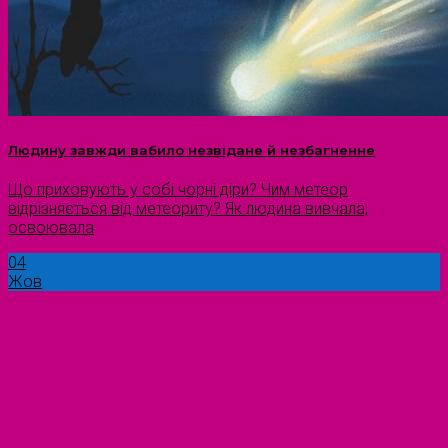
Людину завжди вабило незвідане й незбагненне
Що приховують у собі чорні діри? Чим метеор
відрізняється від метеориту? Як людина вивчала,
освоювала
04
Жов