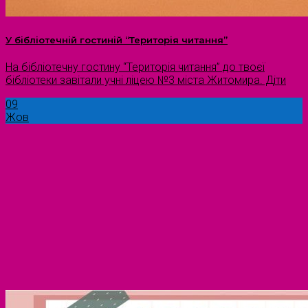
У бібліотечній гостиній “Територія читання”
На бібліотечну гостину “Територія читання” до твоєї
бібліотеки завітали учні ліцею №3 міста Житомира. Діти
09
Жов