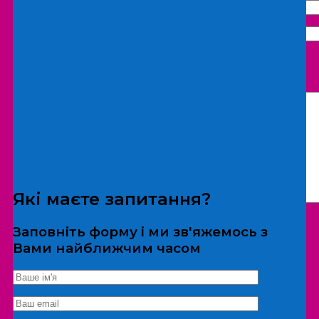
Що бажаєте замовити:
Екскурсія
Локація
Які маєте запитання?
Заповніть форму і ми зв'яжемось з
Вами найближчим часом
*Дані не передаються третім особам
Екскурсія/локація