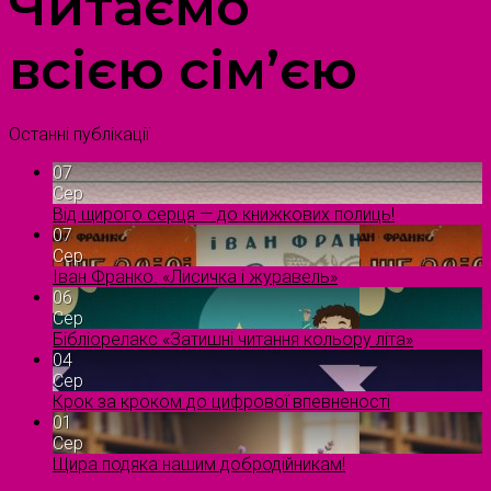
Читаємо
всією сім’єю
Останні публікації
07
Сер
Від щирого серця — до книжкових полиць!
07
Сер
Іван Франко. «Лисичка і журавель»
06
Сер
Бібліорелакс «Затишні читання кольору літа»
04
Сер
Крок за кроком до цифрової впевненості
01
Сер
Щира подяка нашим добродійникам!