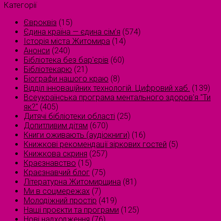
Категорії
Євроквіз
(15)
Єдина країна — єдина сім’я
(574)
Історія міста Житомира
(14)
Анонси
(240)
Бібліотека без бар'єрів
(60)
Бібліотекарю
(21)
Біографи нашого краю
(8)
Відділ інноваційних технологій. Цифровий хаб.
(139)
Всеукраїнська програма ментального здоров'я "Ти
як?"
(405)
Дитячі бібліотеки області
(25)
Допитливим дітям
(670)
Книги оживають (аудіокниги)
(16)
Книжкові рекомендації зіркових гостей
(5)
Книжкова скриня
(257)
Краєзнавство
(15)
Краєзнавчий блог
(75)
Літературна Житомирщина
(81)
Ми в соцмережах
(7)
Молодіжний простір
(419)
Наші проєкти та програми
(125)
Нові надходження
(76)