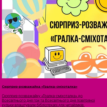
Сюрприз-розважайка «Гралка-сміхоталка»
Сюрприз-розважайку «Гралка-сміхоталка» до
Всесвітнього дня гри та Всесвітнього дня повітряної
кульки влаштували бібліотекарі для читайликів.