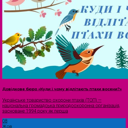
Довідкове бюро «Куди і чому відлітають птахи восени?»
Українське товариство охорони птахів (ТОП) —
національна громадська природоохоронна організація,
засноване 1994 року як перша
08
Жов