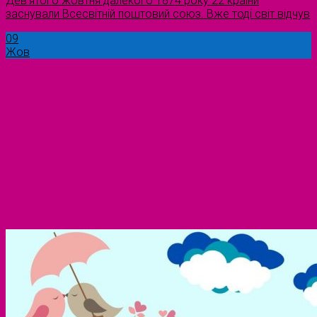
Дев’ятого жовтня далекого 1874 року 22 країни
заснували Всесвітній поштовий союз. Вже тоді світ відчув
09
Жов