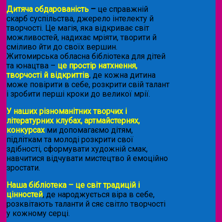
Дитяча обдарованість
–
це справжній
скарб суспільства, джерело інтелекту й
творчості. Це магія, яка відкриває світ
можливостей, надихає мріяти, творити й
сміливо йти до своїх вершин.
Житомирська обласна бібліотека для дітей
та юнацтва –
це простір натхнення,
творчості й відкриттів
, де кожна дитина
може повірити в себе, розкрити свій талант
і зробити перші кроки до великої мрії.
У наших різноманітних творчих і
літературних клубах, артмайстернях,
конкурсах
ми допомагаємо дітям,
підліткам та молоді розкрити свої
здібності, сформувати художній смак,
навчитися відчувати мистецтво й емоційно
зростати.
Наша бібліотека – це світ традицій і
цінностей
, де народжується віра в себе,
розквітають таланти й сяє світло творчості
у кожному серці.