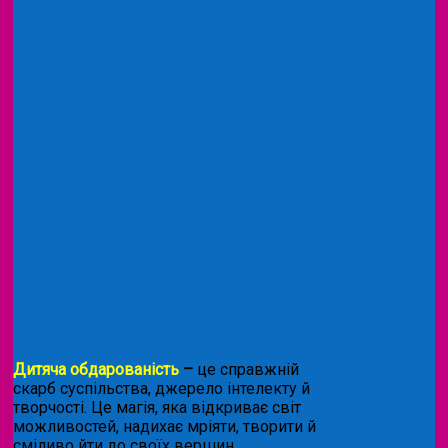
Дитяча обдарованість
–
це справжній
скарб суспільства, джерело інтелекту й
творчості. Це магія, яка відкриває світ
можливостей, надихає мріяти, творити й
сміливо йти до своїх вершин.