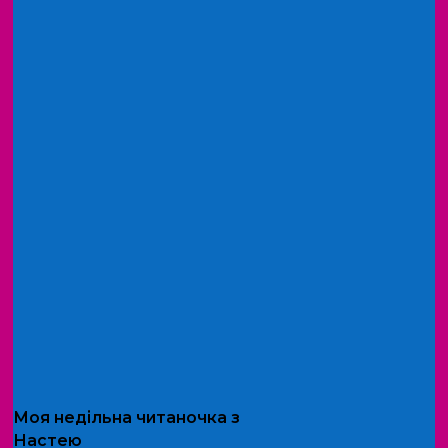
Моя
недільна читаночка
з
Настею