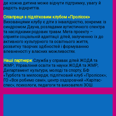
де кожна дитина може відчути підтримку, увагу й
радість відкриттів.
Співпраця з підлітковим клубом «Пролісок»
.
Вихованцями клубу є діти з інвалідністю, зокрема: із
синдромом Дауна, розладами аутистичного спектра
та наслідками родових травм. Мета проекту –
сприяти соціальній адаптації дітей, залученню їх до
активного культурного та освітнього життя,
розвитку творчих здібностей і формуванню
впевненості у власних можливостях.
Наші партнери:
Служба у справах дітей ЖОДА та
ЖМР; Управління освіти та науки ЖОДА та ЖМР;
Департамент культури, молоді та спорту; БФ
«Турбота та милосердя; підлітковий клуб «Пролісок»;
ГО «Все робимо самі»; центр оздоровчий «Карітас-
спес»;
психологи, педагоги та вихователі ЗОШ.