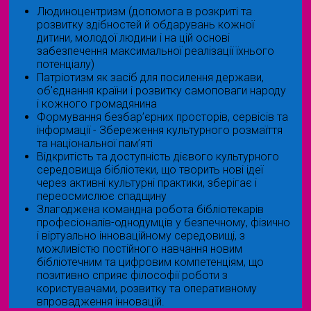
Людиноцентризм (допомога в розкриті та
розвитку здібностей й обдарувань кожної
дитини, молодої людини і на цій основі
забезпечення максимальної реалізації їхнього
потенціалу)
Патріотизм як засіб для посилення держави,
об'єднання країни і розвитку самоповаги народу
і кожного громадянина
Формування безбар’єрних просторів, сервісів та
інформації - Збереження культурного розмаїття
та національної пам’яті
Відкритість та доступність дієвого культурного
середовища бібліотеки, що творить нові ідеї
через активні культурні практики, зберігає і
переосмислює спадщину
Злагоджена командна робота бібліотекарів
професіоналів-однодумців у безпечному, фізично
і віртуально інноваційному середовищі, з
можливістю постійного навчання новим
бібліотечним та цифровим компетенціям, що
позитивно сприяє філософії роботи з
користувачами, розвитку та оперативному
впровадження інновацій.