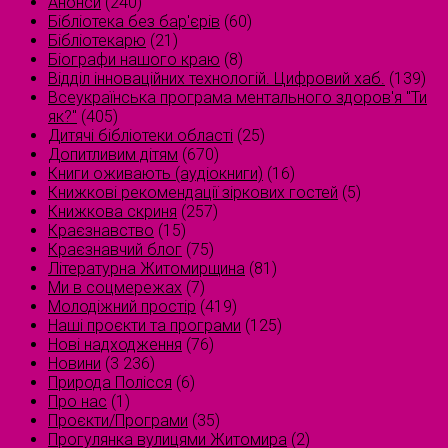
Анонси
(240)
Бібліотека без бар'єрів
(60)
Бібліотекарю
(21)
Біографи нашого краю
(8)
Відділ інноваційних технологій. Цифровий хаб.
(139)
Всеукраїнська програма ментального здоров'я "Ти
як?"
(405)
Дитячі бібліотеки області
(25)
Допитливим дітям
(670)
Книги оживають (аудіокниги)
(16)
Книжкові рекомендації зіркових гостей
(5)
Книжкова скриня
(257)
Краєзнавство
(15)
Краєзнавчий блог
(75)
Літературна Житомирщина
(81)
Ми в соцмережах
(7)
Молодіжний простір
(419)
Наші проєкти та програми
(125)
Нові надходження
(76)
Новини
(3 236)
Природа Полісся
(6)
Про нас
(1)
Проєкти/Програми
(35)
Прогулянка вулицями Житомира
(2)