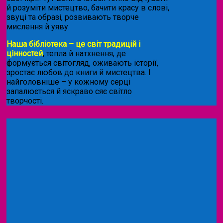
й розуміти мистецтво, бачити красу в слові,
звуці та образі, розвивають творче
мислення й уяву.
Наша бібліотека – це світ традицій і
цінностей
, тепла й натхнення, де
формується світогляд, оживають історії,
зростає любов до книги й мистецтва. І
найголовніше – у кожному серці
запалюється й яскраво сяє світло
творчості.