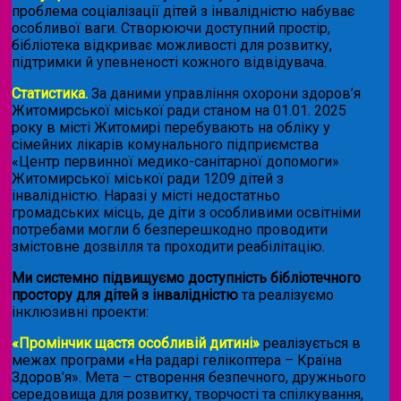
проблема соціалізації дітей з інвалідністю набуває
особливої ваги. Створюючи доступний простір,
бібліотека відкриває можливості для розвитку,
підтримки й упевненості кожного відвідувача.
Статистика.
За даними управління охорони здоров’я
Житомирської міської ради станом на 01.01. 2025
року в місті Житомирі перебувають на обліку у
сімейних лікарів комунального підприємства
«Центр первинної медико-санітарної допомоги»
Житомирської міської ради 1209 дітей з
інвалідністю. Наразі у місті недостатньо
громадських місць, де діти з особливими освітніми
потребами могли б безперешкодно проводити
змістовне дозвілля та проходити реабілітацію.
Ми системно підвищуємо доступність бібліотечного
простору для дітей з інвалідністю
та реалізуємо
інклюзивні проекти:
«Промінчик щастя особливій дитині»
реалізується в
межах програми «На радарі гелікоптера – Країна
Здоров’я». Мета – створення безпечного, дружнього
середовища для розвитку, творчості та спілкування,