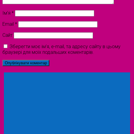
Ім'я
*
Email
*
Сайт
Зберегти моє ім'я, e-mail, та адресу сайту в цьому
браузері для моїх подальших коментарів.