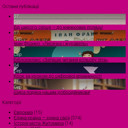
Останні публікації
07
Сер
Від щирого серця — до книжкових полиць!
07
Сер
Іван Франко. «Лисичка і журавель»
06
Сер
Бібліорелакс «Затишні читання кольору літа»
04
Сер
Крок за кроком до цифрової впевненості
01
Сер
Щира подяка нашим добродійникам!
Категорії
Євроквіз
(15)
Єдина країна — єдина сім’я
(574)
Історія міста Житомира
(14)