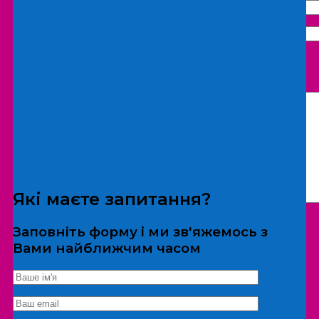
Що бажаєте замовити:
Екскурсія
Локація
Які маєте запитання?
Заповніть форму і ми зв'яжемось з
Вами найближчим часом
*Дані не передаються третім особам
Екскурсія/локація