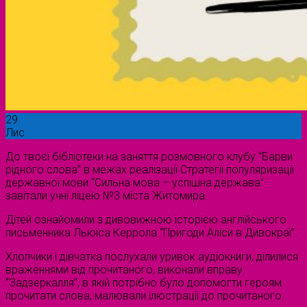
29
Лис
До твоєї бібліотеки на заняття розмовного клубу “Барви
рідного слова” в межах реалізації Стратегії популяризації
державної мови “Сильна мова – успішна держава”
завітали учні ліцею №3 міста Житомира.
Дітей ознайомили з дивовижною історією англійського
письменника Льюїса Керрола “Пригоди Аліси в Дивокраї”.
Хлопчики і дівчатка послухали уривок аудіокниги, ділилися
враженнями від прочитаного, виконали вправу
“Задзеркалля”, в якій потрібно було допомогти героям
прочитати слова, малювали ілюстрації до прочитаного.