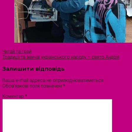
Читай та грай
Традиції та звичаї українського народу – свято Андрія
Залишити відповідь
Ваша e-mail адреса не оприлюднюватиметься.
Обов’язкові поля позначені
*
Коментар
*