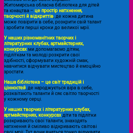
Житомирська обласна бібліотека для дітей
та юнацтва –
це простір натхнення,
творчості й відкриттів
, де кожна дитина
може повірити в себе, розкрити свій талант
і зробити перші кроки до великої мрії.
У наших різноманітних творчих і
літературних клубах, артмайстернях,
конкурсах
ми допомагаємо дітям,
підліткам та молоді розкрити свої
здібності, сформувати художній смак,
навчитися відчувати мистецтво й емоційно
зростати.
Наша бібліотека – це світ традицій і
цінностей
, де народжується віра в себе,
розквітають таланти й сяє світло творчості
у кожному серці.
У наших творчих і літературних клубах,
артмайстернях, конкурсах
діти та підлітки
розкривають свої таланти, знаходять
натхнення й сміливо відкривають світові
свої мрії. Тут вони вчаться тонко відчувати