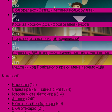
06
Сер
Бібліорелакс «Затишні читання кольору літа»
04
Сер
Крок за кроком до цифрової впевненості
01
Сер
Щира подяка нашим добродійникам!
31
Лип
Серпень у бібліотеці — час яскравих вражень і нових в
30
Лип
Медовий код Поліського краю: імена переможців
Категорії
Євроквіз
(15)
Єдина країна — єдина сім’я
(574)
Історія міста Житомира
(14)
Анонси
(240)
Бібліотека без бар'єрів
(60)
Бібліотекарю
(21)