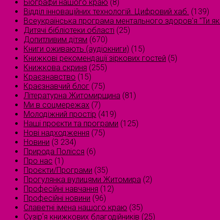
Біографи нашого краю
(8)
Відділ інноваційних технологій. Цифровий хаб.
(139)
Всеукраїнська програма ментального здоров'я "Ти як
Дитячі бібліотеки області
(25)
Допитливим дітям
(670)
Книги оживають (аудіокниги)
(15)
Книжкові рекомендації зіркових гостей
(5)
Книжкова скриня
(255)
Краєзнавство
(15)
Краєзнавчий блог
(75)
Літературна Житомирщина
(81)
Ми в соцмережах
(7)
Молодіжний простір
(419)
Наші проєкти та програми
(125)
Нові надходження
(75)
Новини
(3 234)
Природа Полісся
(6)
Про нас
(1)
Проєкти/Програми
(35)
Прогулянка вулицями Житомира
(2)
Професійні навчання
(12)
Професійні новини
(96)
Славетні імена нашого краю
(35)
Сузірʼя книжкових благодійників
(25)