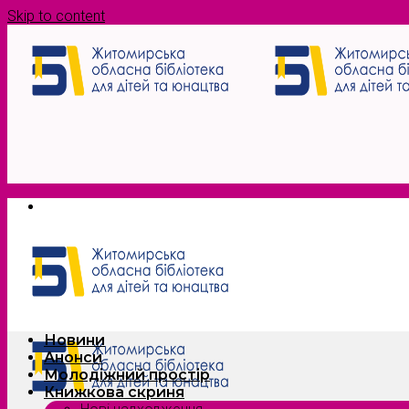
Skip to content
Новини
Анонси
Молодіжний простір
Книжкова скриня