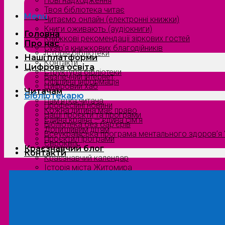
Нові надходження
Твоя бібліотека читає
Menu
Читаємо онлайн (електронні книжки)
Книги оживають (аудіокниги)
Головна
Книжкові рекомендації зіркових гостей
Про нас
Сузірʼя книжкових благодійників
Історія бібліотеки
Наші платформи
Контакти
Цифрова освіта
Структура бібліотеки
Безпечний інтернет
Офіційна інформація
Цифровий хаб
Читачам
Бібліотекарю
Пам’ятка читача
Професійні новини
Кожна дитина має право
Наші проєкти та програми
Єдина країна — єдина сім’я
Бібліотека без бар’єрів
Допитливим дітям
Всеукраїнська програма ментального здоров’я “
Проєкти/Програми
Євроквіз
Краєзнавчий блог
Контакти
Краєзнавчий календар
Історія міста Житомира
Біографи нашого краю
Природа Полісся
Літературна Житомирщина
Славетні імена нашого краю
Menu