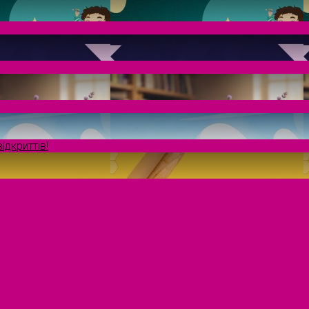
ідкриттів!