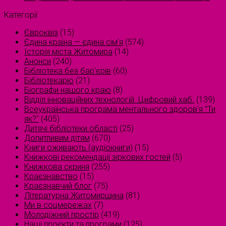
Категорії
Євроквіз
(15)
Єдина країна — єдина сім’я
(574)
Історія міста Житомира
(14)
Анонси
(240)
Бібліотека без бар'єрів
(60)
Бібліотекарю
(21)
Біографи нашого краю
(8)
Відділ інноваційних технологій. Цифровий хаб.
(139)
Всеукраїнська програма ментального здоров'я "Ти
як?"
(405)
Дитячі бібліотеки області
(25)
Допитливим дітям
(670)
Книги оживають (аудіокниги)
(15)
Книжкові рекомендації зіркових гостей
(5)
Книжкова скриня
(255)
Краєзнавство
(15)
Краєзнавчий блог
(75)
Літературна Житомирщина
(81)
Ми в соцмережах
(7)
Молодіжний простір
(419)
Наші проєкти та програми
(125)