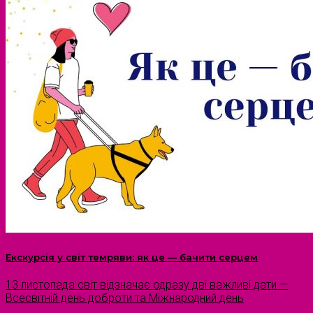
Екскурсія у світ темряви: як це — бачити серцем
13 листопада світ відзначає одразу дві важливі дати —
Всесвітній день доброти та Міжнародний день