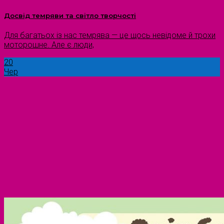
Досвід темряви та світло творчості
Для багатьох із нас темрява — це щось невідоме й трохи
моторошне. Але є люди,
20
Чер