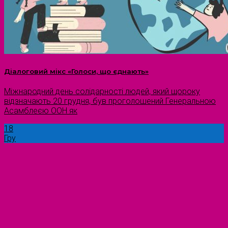
Діалоговий мікс «Голоси, що єднають»
Міжнародний день солідарності людей, який щороку
відзначають 20 грудня, був проголошений Генеральною
Асамблеєю ООН як
18
Гру