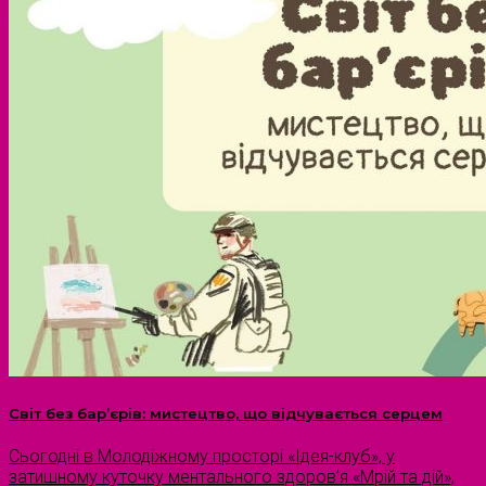
Світ без бар’єрів: мистецтво, що відчувається серцем
Сьогодні в Молодіжному просторі «Ідея-клуб», у
затишному куточку ментального здоров’я «Мрій та дій»,