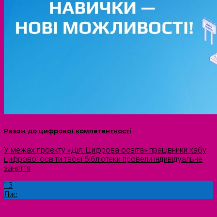
Разом до цифрової компетентності
У межах проєкту «Дія. Цифрова освіта» працівники хабу
цифрової освіти твоєї бібліотеки провели індивідуальне
заняття
13
Лис