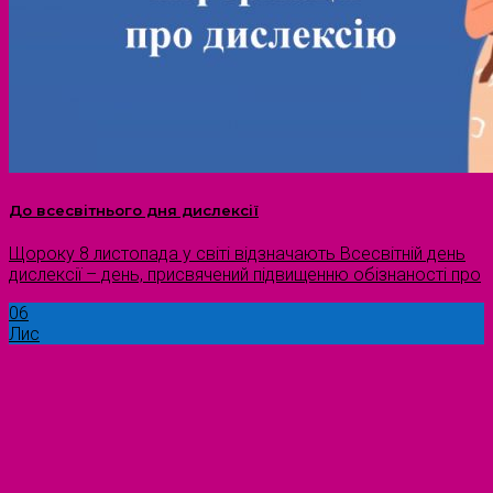
До всесвітнього дня дислексії
Щороку 8 листопада у світі відзначають Всесвітній день
дислексії – день, присвячений підвищенню обізнаності про
06
Лис