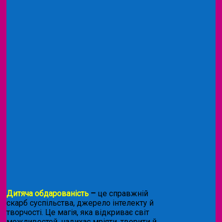
Дитяча обдарованість
–
це справжній
скарб суспільства, джерело інтелекту й
творчості. Це магія, яка відкриває світ
можливостей, надихає мріяти, творити й