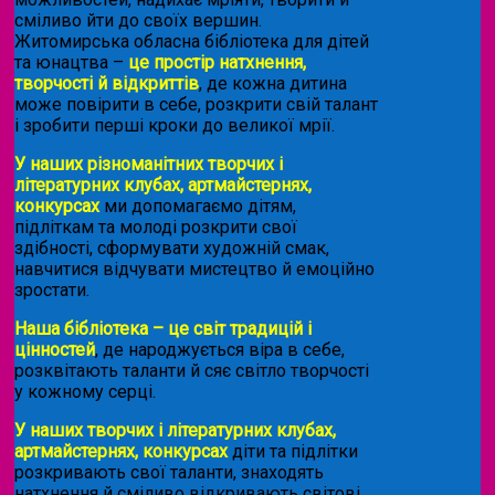
сміливо йти до своїх вершин.
Житомирська обласна бібліотека для дітей
та юнацтва –
це простір натхнення,
творчості й відкриттів
, де кожна дитина
може повірити в себе, розкрити свій талант
і зробити перші кроки до великої мрії.
У наших різноманітних творчих і
літературних клубах, артмайстернях,
конкурсах
ми допомагаємо дітям,
підліткам та молоді розкрити свої
здібності, сформувати художній смак,
навчитися відчувати мистецтво й емоційно
зростати.
Наша бібліотека – це світ традицій і
цінностей
, де народжується віра в себе,
розквітають таланти й сяє світло творчості
у кожному серці.
У наших творчих і літературних клубах,
артмайстернях, конкурсах
діти та підлітки
розкривають свої таланти, знаходять
натхнення й сміливо відкривають світові