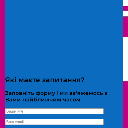
Що бажаєте замовити:
Екскурсія
Локація
Які маєте запитання?
Заповніть форму і ми зв'яжемось з
Вами найближчим часом
*Дані не передаються третім особам
Екскурсія/локація