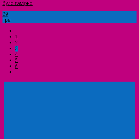
було гамірно
29
Тра
1
2
3
4
5
6