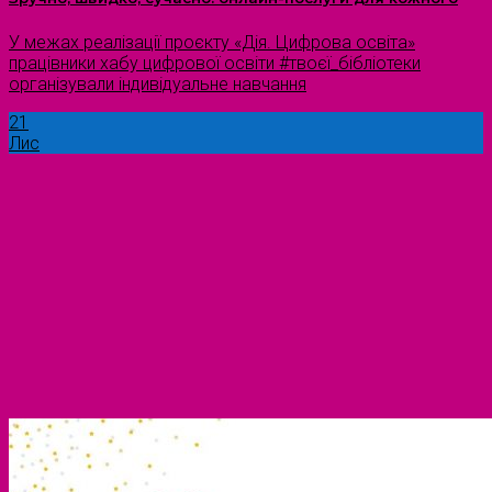
У межах реалізації проєкту «Дія. Цифрова освіта»
працівники хабу цифрової освіти #твоєї_бібліотеки
організували індивідуальне навчання
21
Лис