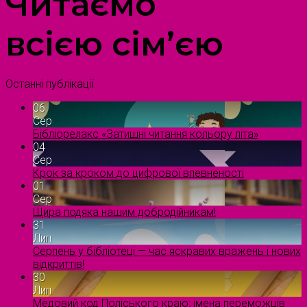
Читаємо
всією сім’єю
Останні публікації
06
Сер
Бібліорелакс «Затишні читання кольору літа»
04
Сер
Крок за кроком до цифрової впевненості
01
Сер
Щира подяка нашим добродійникам!
31
Лип
Серпень у бібліотеці — час яскравих вражень і нових
відкриттів!
30
Лип
Медовий код Поліського краю: імена переможців