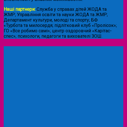
Наші партнери:
Служба у справах дітей ЖОДА та
ЖМР; Управління освіти та науки ЖОДА та ЖМР;
Департамент культури, молоді та спорту; БФ
«Турбота та милосердя; підлітковий клуб «Пролісок»;
ГО «Все робимо самі»; центр оздоровчий «Карітас-
спес»;
психологи, педагоги та вихователі ЗОШ.