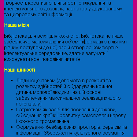
творчості, креативної діяльності, спілкування та
інтелектуального дозвілля, навігатор у друкованому
та цифровому світі інформації.
Наша місія
Бібліотека для всіх і для кожного. Бібліотека не лише
забезпечує максимальний об'єм інформації з вільним і
рівним доступом до неї, але й створює комфортне
інтелектуальне середовище, здатне залучати і
виховувати нові покоління читачів.
Наші цінності
Людиноцентризм (допомога в розкриті та
розвитку здібностей й обдарувань кожної
дитини, молодої людини і на цій основі
забезпечення максимальної реалізації їхнього
потенціалу)
Патріотизм як засіб для посилення держави,
об'єднання країни і розвитку самоповаги народу
і кожного громадянина
Формування безбар’єрних просторів, сервісів та
інформації - Збереження культурного розмаїття