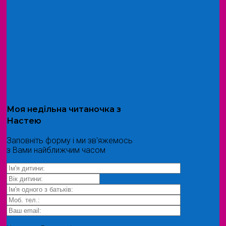
Моя
недільна читаночка
з
Настею
Заповніть форму і ми зв'яжемось
з Вами найближчим часом