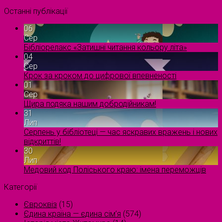
Останні публікації
06
Сер
Бібліорелакс «Затишні читання кольору літа»
04
Сер
Крок за кроком до цифрової впевненості
01
Сер
Щира подяка нашим добродійникам!
31
Лип
Серпень у бібліотеці — час яскравих вражень і нових
відкриттів!
30
Лип
Медовий код Поліського краю: імена переможців
Категорії
Євроквіз
(15)
Єдина країна — єдина сім’я
(574)