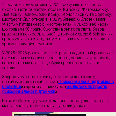
Упродовж трьох місяців у 2024 року пілотний проєкт
охопив шість областей України: Київську, Житомирську,
Львівську, Івано-Франківську, Тернопільську та Одеську.
Шістдесят бібліотекарів із 32 публічних бібліотек взяли
участь у п’ятиденних очних тренінгах і кількох вебінарах
що тривали 60 годин. Сьогодні вони проводять базові
практики з психосоціальної підтримки у своїх бібліотечних
просторах, а також адаптують плани діяльності закладів з
урахуванням цієї тематики.
У 2025–2026 роках проєкт отримав подальший розвиток і
вже має низку нових напрацювань, корисних матеріалів,
перспективних планів, що були презентовані під час
заходу.
Запрошуємо всіх охочих долучитися до проєкту,
ознайомитися з посібником
«
Психосоціальна підтримка в
бібліотеці
»
і пройти онлайн-курс
«
Бібліотека як простір
психосоціальної підтримки
»
.
В твоїй бібліотеці у межах даного проєкту діє простір з
ментальної підтримки «Бачу, чую, відчуваю».