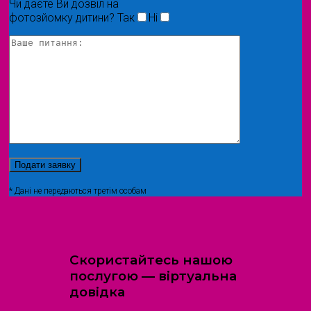
Чи даєте Ви дозвіл на
фотозйомку дитини?
Так
Ні
* Дані не передаються третім особам
Скористайтесь нашою
послугою — віртуальна
довідка