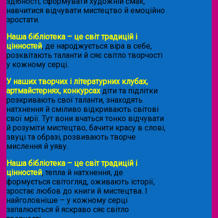
здібності, сформувати художній смак,
навчитися відчувати мистецтво й емоційно
зростати.
Наша бібліотека – це світ традицій і
цінностей
, де народжується віра в себе,
розквітають таланти й сяє світло творчості
у кожному серці.
У наших творчих і літературних клубах,
артмайстернях, конкурсах
діти та підлітки
розкривають свої таланти, знаходять
натхнення й сміливо відкривають світові
свої мрії. Тут вони вчаться тонко відчувати
й розуміти мистецтво, бачити красу в слові,
звуці та образі, розвивають творче
мислення й уяву.
Наша бібліотека – це світ традицій і
цінностей
, тепла й натхнення, де
формується світогляд, оживають історії,
зростає любов до книги й мистецтва. І
найголовніше – у кожному серці
запалюється й яскраво сяє світло