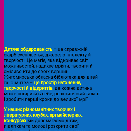
Дитяча обдарованість
–
це справжній
скарб суспільства, джерело інтелекту й
творчості. Це магія, яка відкриває світ
можливостей, надихає мріяти, творити й
сміливо йти до своїх вершин.
Житомирська обласна бібліотека для дітей
та юнацтва –
це простір натхнення,
творчості й відкриттів
, де кожна дитина
може повірити в себе, розкрити свій талант
і зробити перші кроки до великої мрії.
У наших різноманітних творчих і
літературних клубах, артмайстернях,
конкурсах
ми допомагаємо дітям,
підліткам та молоді розкрити свої