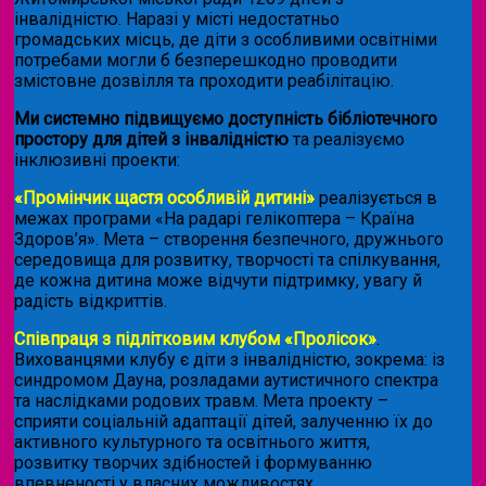
інвалідністю. Наразі у місті недостатньо
громадських місць, де діти з особливими освітніми
потребами могли б безперешкодно проводити
змістовне дозвілля та проходити реабілітацію.
Ми системно підвищуємо доступність бібліотечного
простору для дітей з інвалідністю
та реалізуємо
інклюзивні проекти:
«Промінчик щастя особливій дитині»
реалізується в
межах програми «На радарі гелікоптера – Країна
Здоров’я». Мета – створення безпечного, дружнього
середовища для розвитку, творчості та спілкування,
де кожна дитина може відчути підтримку, увагу й
радість відкриттів.
Співпраця з підлітковим клубом «Пролісок»
.
Вихованцями клубу є діти з інвалідністю, зокрема: із
синдромом Дауна, розладами аутистичного спектра
та наслідками родових травм. Мета проекту –
сприяти соціальній адаптації дітей, залученню їх до
активного культурного та освітнього життя,
розвитку творчих здібностей і формуванню
впевненості у власних можливостях.