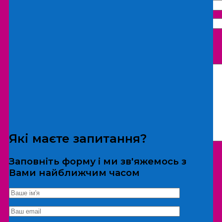
Що бажаєте замовити:
Екскурсія
Локація
Які маєте запитання?
Заповніть форму і ми зв'яжемось з
Вами найближчим часом
*Дані не передаються третім особам
Екскурсія/локація