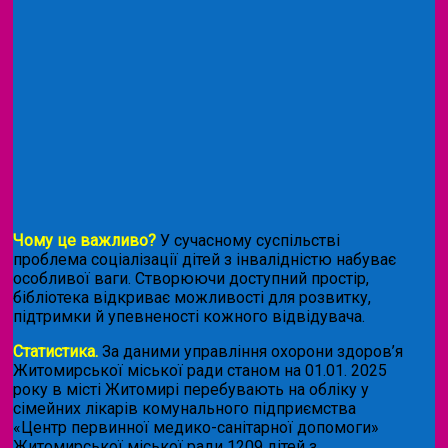
Чому це важливо?
У сучасному суспільстві
проблема соціалізації дітей з інвалідністю набуває
особливої ваги. Створюючи доступний простір,
бібліотека відкриває можливості для розвитку,
підтримки й упевненості кожного відвідувача.
Статистика.
За даними управління охорони здоров’я
Житомирської міської ради станом на 01.01. 2025
року в місті Житомирі перебувають на обліку у
сімейних лікарів комунального підприємства
«Центр первинної медико-санітарної допомоги»
Житомирської міської ради 1209 дітей з