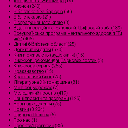
Історія міста Житомира
(14)
Анонси
(240)
Бібліотека без бар'єрів
(60)
Бібліотекарю
(21)
Біографи нашого краю
(8)
Відділ інноваційних технологій. Цифровий хаб.
(139)
Всеукраїнська програма ментального здоров'я "Ти
як?"
(405)
Дитячі бібліотеки області
(25)
Допитливим дітям
(670)
Книги оживають (аудіокниги)
(15)
Книжкові рекомендації зіркових гостей
(5)
Книжкова скриня
(255)
Краєзнавство
(15)
Краєзнавчий блог
(75)
Літературна Житомирщина
(81)
Ми в соцмережах
(7)
Молодіжний простір
(419)
Наші проєкти та програми
(125)
Нові надходження
(75)
Новини
(3 234)
Природа Полісся
(6)
Про нас
(1)
Проєкти/Програми
(35)