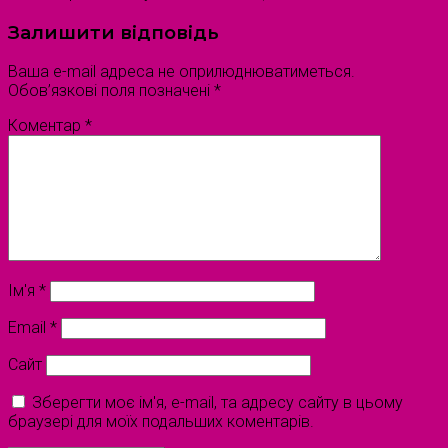
Залишити відповідь
Ваша e-mail адреса не оприлюднюватиметься.
Обов’язкові поля позначені
*
Коментар
*
Ім'я
*
Email
*
Сайт
Зберегти моє ім'я, e-mail, та адресу сайту в цьому
браузері для моїх подальших коментарів.