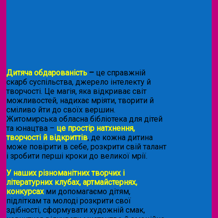
Дитяча обдарованість
–
це справжній
скарб суспільства, джерело інтелекту й
творчості. Це магія, яка відкриває світ
можливостей, надихає мріяти, творити й
сміливо йти до своїх вершин.
Житомирська обласна бібліотека для дітей
та юнацтва –
це простір натхнення,
творчості й відкриттів
, де кожна дитина
може повірити в себе, розкрити свій талант
і зробити перші кроки до великої мрії.
У наших різноманітних творчих і
літературних клубах, артмайстернях,
конкурсах
ми допомагаємо дітям,
підліткам та молоді розкрити свої
здібності, сформувати художній смак,