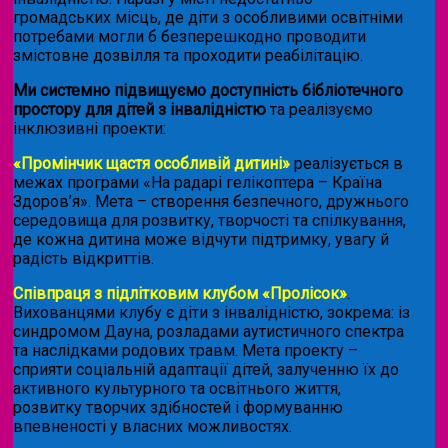
громадських місць, де діти з особливими освітніми
потребами могли б безперешкодно проводити
змістовне дозвілля та проходити реабілітацію.
Ми системно підвищуємо доступність бібліотечного
простору для дітей з інвалідністю
та реалізуємо
інклюзивні проекти:
«Промінчик щастя особливій дитині»
реалізується в
межах програми «На радарі гелікоптера – Країна
Здоров’я». Мета – створення безпечного, дружнього
середовища для розвитку, творчості та спілкування,
де кожна дитина може відчути підтримку, увагу й
радість відкриттів.
Співпраця з підлітковим клубом «Пролісок»
.
Вихованцями клубу є діти з інвалідністю, зокрема: із
синдромом Дауна, розладами аутистичного спектра
та наслідками родових травм. Мета проекту –
сприяти соціальній адаптації дітей, залученню їх до
активного культурного та освітнього життя,
розвитку творчих здібностей і формуванню
впевненості у власних можливостях.