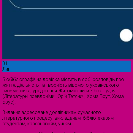
01
Лип
Біобібліографічна довідка містить в собі розповідь про
життя, діяльність та творчість відомого українського
письменника, уродженця Житомирщини Юрка Гудзя
(Літературні псевдоніми: Юрій Тетянич, Хома Брут, Хома
Брус).
Видання адресоване дослідникам сучасного
літературного процесу, викладачам, бібліотекарям,
студентам, краєзнавцям, учням.