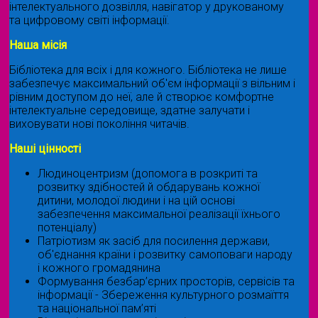
інтелектуального дозвілля, навігатор у друкованому
та цифровому світі інформації.
Наша місія
Бібліотека для всіх і для кожного. Бібліотека не лише
забезпечує максимальний об'єм інформації з вільним і
рівним доступом до неї, але й створює комфортне
інтелектуальне середовище, здатне залучати і
виховувати нові покоління читачів.
Наші цінності
Людиноцентризм (допомога в розкриті та
розвитку здібностей й обдарувань кожної
дитини, молодої людини і на цій основі
забезпечення максимальної реалізації їхнього
потенціалу)
Патріотизм як засіб для посилення держави,
об'єднання країни і розвитку самоповаги народу
і кожного громадянина
Формування безбар’єрних просторів, сервісів та
інформації - Збереження культурного розмаїття
та національної пам’яті