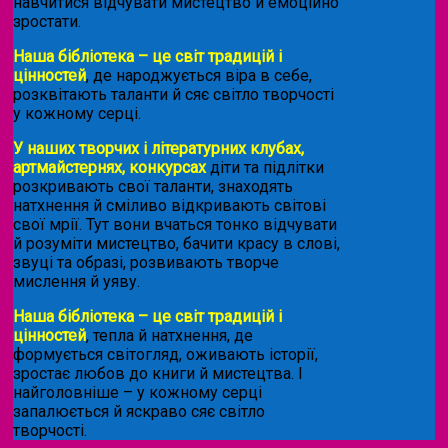
навчитися відчувати мистецтво й емоційно
зростати.
Наша бібліотека – це світ традицій і
цінностей
, де народжується віра в себе,
розквітають таланти й сяє світло творчості
у кожному серці.
У наших творчих і літературних клубах,
артмайстернях, конкурсах
діти та підлітки
розкривають свої таланти, знаходять
натхнення й сміливо відкривають світові
свої мрії. Тут вони вчаться тонко відчувати
й розуміти мистецтво, бачити красу в слові,
звуці та образі, розвивають творче
мислення й уяву.
Наша бібліотека – це світ традицій і
цінностей
, тепла й натхнення, де
формується світогляд, оживають історії,
зростає любов до книги й мистецтва. І
найголовніше – у кожному серці
запалюється й яскраво сяє світло
творчості.