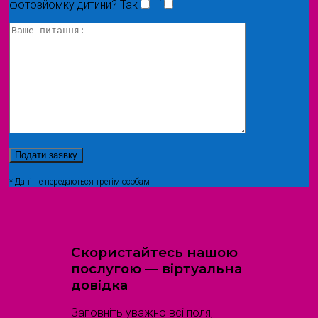
фотозйомку дитини?
Так
Ні
* Дані не передаються третім особам
Скористайтесь нашою
послугою — віртуальна
довідка
Заповніть уважно всі поля,