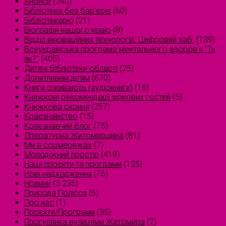
Анонси
(240)
Бібліотека без бар'єрів
(60)
Бібліотекарю
(21)
Біографи нашого краю
(8)
Відділ інноваційних технологій. Цифровий хаб.
(139)
Всеукраїнська програма ментального здоров'я "Ти
як?"
(405)
Дитячі бібліотеки області
(25)
Допитливим дітям
(670)
Книги оживають (аудіокниги)
(16)
Книжкові рекомендації зіркових гостей
(5)
Книжкова скриня
(257)
Краєзнавство
(15)
Краєзнавчий блог
(75)
Літературна Житомирщина
(81)
Ми в соцмережах
(7)
Молодіжний простір
(419)
Наші проєкти та програми
(125)
Нові надходження
(76)
Новини
(3 236)
Природа Полісся
(6)
Про нас
(1)
Проєкти/Програми
(35)
Прогулянка вулицями Житомира
(2)