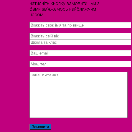
натисніть кнопку замовити і ми з
Вами зв'яжемось найближчим
часом.