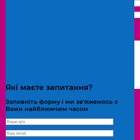
Що бажаєте замовити:
Екскурсія
Локація
Які маєте запитання?
Заповніть форму і ми зв'яжемось з
Вами найближчим часом
*Дані не передаються третім особам
Екскурсія/локація