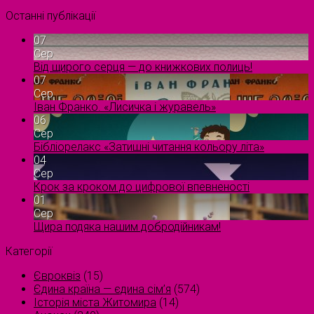
Останні публікації
07
Сер
Від щирого серця — до книжкових полиць!
07
Сер
Іван Франко. «Лисичка і журавель»
06
Сер
Бібліорелакс «Затишні читання кольору літа»
04
Сер
Крок за кроком до цифрової впевненості
01
Сер
Щира подяка нашим добродійникам!
Категорії
Євроквіз
(15)
Єдина країна — єдина сім’я
(574)
Історія міста Житомира
(14)