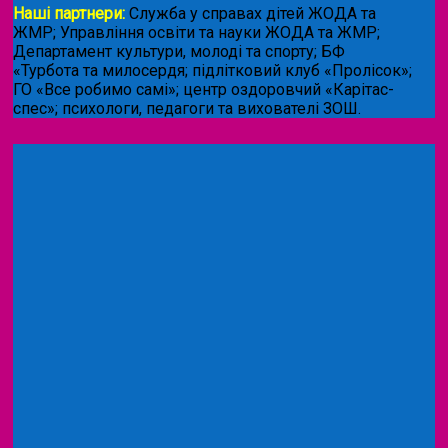
Наші партнери:
Служба у справах дітей ЖОДА та
ЖМР; Управління освіти та науки ЖОДА та ЖМР;
Департамент культури, молоді та спорту; БФ
«Турбота та милосердя; підлітковий клуб «Пролісок»;
ГО «Все робимо самі»; центр оздоровчий «Карітас-
спес»;
психологи, педагоги та вихователі ЗОШ.