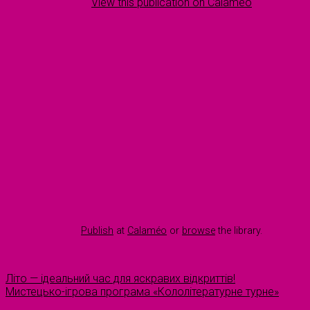
View this publication on Calaméo
Publish
at
Calaméo
or
browse
the library.
Літо — ідеальний час для яскравих відкриттів!
Мистецько-ігрова програма «Кололітературне турне»