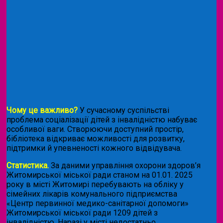
Чому це важливо?
У сучасному суспільстві
проблема соціалізації дітей з інвалідністю набуває
особливої ваги. Створюючи доступний простір,
бібліотека відкриває можливості для розвитку,
підтримки й упевненості кожного відвідувача.
Статистика.
За даними управління охорони здоров’я
Житомирської міської ради станом на 01.01. 2025
року в місті Житомирі перебувають на обліку у
сімейних лікарів комунального підприємства
«Центр первинної медико-санітарної допомоги»
Житомирської міської ради 1209 дітей з
інвалідністю. Наразі у місті недостатньо