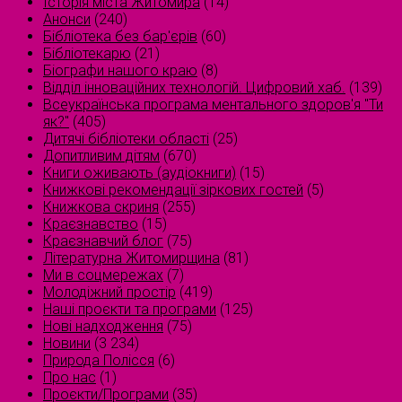
Історія міста Житомира
(14)
Анонси
(240)
Бібліотека без бар'єрів
(60)
Бібліотекарю
(21)
Біографи нашого краю
(8)
Відділ інноваційних технологій. Цифровий хаб.
(139)
Всеукраїнська програма ментального здоров'я "Ти
як?"
(405)
Дитячі бібліотеки області
(25)
Допитливим дітям
(670)
Книги оживають (аудіокниги)
(15)
Книжкові рекомендації зіркових гостей
(5)
Книжкова скриня
(255)
Краєзнавство
(15)
Краєзнавчий блог
(75)
Літературна Житомирщина
(81)
Ми в соцмережах
(7)
Молодіжний простір
(419)
Наші проєкти та програми
(125)
Нові надходження
(75)
Новини
(3 234)
Природа Полісся
(6)
Про нас
(1)
Проєкти/Програми
(35)