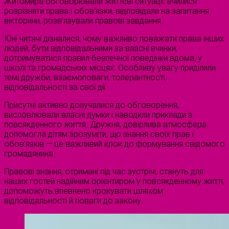
Житомира обговорювали життєві ситуації, вчилися
розрізняти права і обов’язки, відповідали на запитання
вікторини, розв’язували правові завдання.
Юні читачі дізналися, чому важливо поважати права інших
людей, бути відповідальними за власні вчинки,
дотримуватися правил безпечної поведінки вдома, у
школі та громадських місцях. Особливу увагу приділили
темі дружби, взаємоповаги, толерантності,
відповідальності за свої дії.
Присутні активно долучалися до обговорення,
висловлювали власні думки і наводили приклади з
повсякденного життя. Дружня, довірлива атмосфера
допомогла дітям зрозуміти, що знання своїх прав і
обов’язків — це важливий крок до формування свідомого
громадянина.
Правові знання, отримані під час зустрічі, стануть для
наших гостей надійним орієнтиром у повсякденному житті,
допоможуть впевнено крокувати шляхом
відповідальності й поваги до закону.