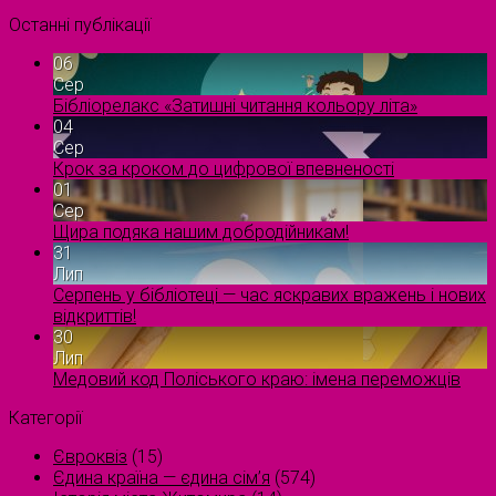
Останні публікації
06
Сер
Бібліорелакс «Затишні читання кольору літа»
04
Сер
Крок за кроком до цифрової впевненості
01
Сер
Щира подяка нашим добродійникам!
31
Лип
Серпень у бібліотеці — час яскравих вражень і нових
відкриттів!
30
Лип
Медовий код Поліського краю: імена переможців
Категорії
Євроквіз
(15)
Єдина країна — єдина сім’я
(574)