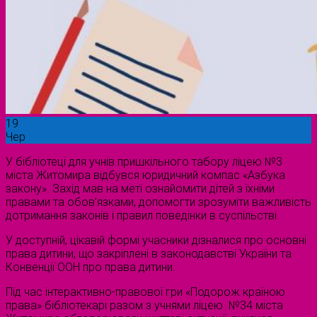
19
Чер
У бібліотеці для учнів пришкільного табору ліцею №3
міста Житомира відбувся юридичний компас «Азбука
закону». Захід мав на меті ознайомити дітей з їхніми
правами та обов’язками, допомогти зрозуміти важливість
дотримання законів і правил поведінки в суспільстві.
У доступній, цікавій формі учасники дізналися про основні
права дитини, що закріплені в законодавстві України та
Конвенції ООН про права дитини.
Під час інтерактивно-правової гри «Подорож країною
права» бібліотекарі разом з учнями ліцею №34 міста