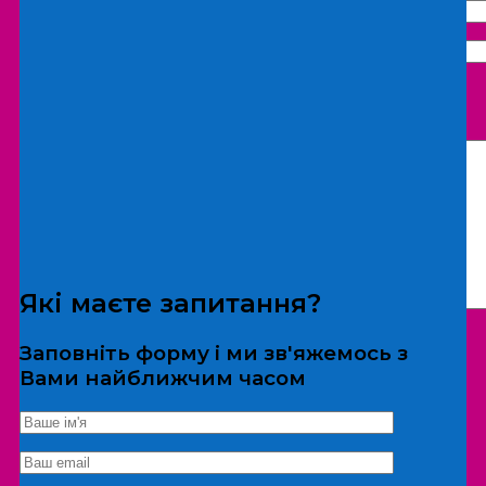
Що бажаєте замовити:
Екскурсія
Локація
Які маєте запитання?
Заповніть форму і ми зв'яжемось з
Вами найближчим часом
*Дані не передаються третім особам
Екскурсія/локація