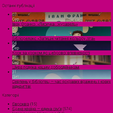
Останні публікації
07
Сер
Іван Франко. «Лисичка і журавель»
06
Сер
Бібліорелакс «Затишні читання кольору літа»
04
Сер
Крок за кроком до цифрової впевненості
01
Сер
Щира подяка нашим добродійникам!
31
Лип
Серпень у бібліотеці — час яскравих вражень і нових
відкриттів!
Категорії
Євроквіз
(15)
Єдина країна — єдина сім’я
(574)