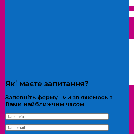
Що бажаєте замовити:
Екскурсія
Локація
Які маєте запитання?
Заповніть форму і ми зв'яжемось з
Вами найближчим часом
*Дані не передаються третім особам
Екскурсія/локація