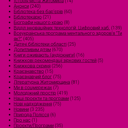
Історія міста Житомира
(14)
Анонси
(240)
Бібліотека без бар'єрів
(60)
Бібліотекарю
(21)
Біографи нашого краю
(8)
Відділ інноваційних технологій. Цифровий хаб.
(139)
Всеукраїнська програма ментального здоров'я "Ти
як?"
(405)
Дитячі бібліотеки області
(25)
Допитливим дітям
(670)
Книги оживають (аудіокниги)
(16)
Книжкові рекомендації зіркових гостей
(5)
Книжкова скриня
(256)
Краєзнавство
(15)
Краєзнавчий блог
(75)
Літературна Житомирщина
(81)
Ми в соцмережах
(7)
Молодіжний простір
(419)
Наші проєкти та програми
(125)
Нові надходження
(75)
Новини
(3 235)
Природа Полісся
(6)
Про нас
(1)
Проєкти/Програми
(35)