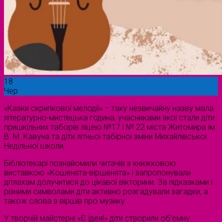
18
Чер
«Казки скрипкової мелодії» – таку незвичайну назву мала
літературно-мистецька година, учасниками якої стали діти
пришкільних таборів ліцею №17 і № 22 міста Житомира ім.
В. М. Кавуна та діти літньої табірної зміни Михайлівської
Недільної школи.
Бібліотекарі познайомили читачів з книжковою
виставкою «Кошенята-віршенята» і запропонували
дітлахам долучитися до цікавої вікторини. За підказками і
різними символами діти активно розгадували загадки, а
також слова з віршів про музику.
У творчій майстерні «Є ідея!» діти створили об’ємну