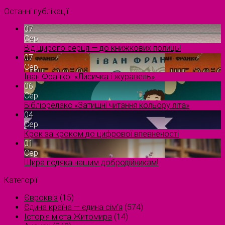
Останні публікації
07
Сер
Від щирого серця — до книжкових полиць!
07
Сер
Іван Франко. «Лисичка і журавель»
06
Сер
Бібліорелакс «Затишні читання кольору літа»
04
Сер
Крок за кроком до цифрової впевненості
01
Сер
Щира подяка нашим добродійникам!
Категорії
Євроквіз
(15)
Єдина країна — єдина сім’я
(574)
Історія міста Житомира
(14)