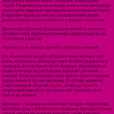
змагалися у знаннях казок, оповідань, літературних
героїв. Розділившись на команди, вони охоче виконували
різноманітні завдання: відповідали на запитання вікторини,
вгадували героїв за описом, складали назви творів,
демонстрували свою кмітливість у творчих конкурсах.
Дружня весела атмосфера дала можливість кожному
проявити себе, підтримати команду і відчути радість від
спілкування з книгою.
Перемогла, як завжди, дружба і любов до читання!
Гра «Книжковий ерудит» об’єднала юних читачів у світі
знань, кмітливості, любові до книги Активно працюючи в
командах, діти проявили свою ерудицію, відповідали на
цікаві запитання за улюбленими казками і дитячими
книгами. Вони підтримували одне одного, демонстрували
чудові знання й логічне мислення. Особливо жвавими
стали конкурси: «Впізнай героя», «З якої це казки?»,
«Книжковий марафон», де кожен зміг показати свою
любов до читання.
Бібліомікс «Таємниці на книжкових полицях» перетворив
звичайний день у бібліотеці на справжню пригоду! На юних
читачів чекали несподівані відкриття, цікаві завдання,