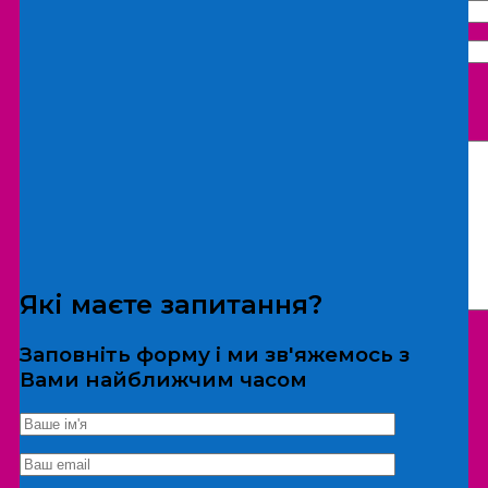
Що бажаєте замовити:
Екскурсія
Локація
Які маєте запитання?
Заповніть форму і ми зв'яжемось з
Вами найближчим часом
*Дані не передаються третім особам
Екскурсія/локація