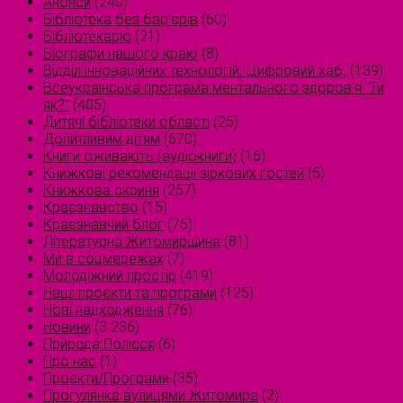
Анонси
(240)
Бібліотека без бар'єрів
(60)
Бібліотекарю
(21)
Біографи нашого краю
(8)
Відділ інноваційних технологій. Цифровий хаб.
(139)
Всеукраїнська програма ментального здоров'я "Ти
як?"
(405)
Дитячі бібліотеки області
(25)
Допитливим дітям
(670)
Книги оживають (аудіокниги)
(16)
Книжкові рекомендації зіркових гостей
(5)
Книжкова скриня
(257)
Краєзнавство
(15)
Краєзнавчий блог
(75)
Літературна Житомирщина
(81)
Ми в соцмережах
(7)
Молодіжний простір
(419)
Наші проєкти та програми
(125)
Нові надходження
(76)
Новини
(3 236)
Природа Полісся
(6)
Про нас
(1)
Проєкти/Програми
(35)
Прогулянка вулицями Житомира
(2)