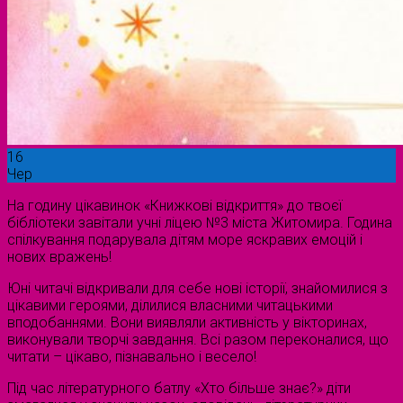
16
Чер
На годину цікавинок «Книжкові відкриття» до твоєї
бібліотеки завітали учні ліцею №3 міста Житомира. Година
спілкування подарувала дітям море яскравих емоцій і
нових вражень!
Юні читачі відкривали для себе нові історії, знайомилися з
цікавими героями, ділилися власними читацькими
вподобаннями. Вони виявляли активність у вікторинах,
виконували творчі завдання. Всі разом переконалися, що
читати – цікаво, пізнавально і весело!
Під час літературного батлу «Хто більше знає?» діти