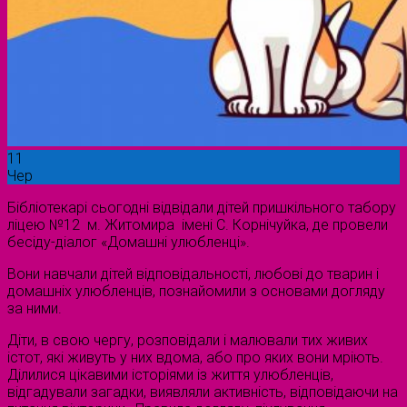
11
Чер
Бібліотекарі сьогодні відвідали дітей пришкільного табору
ліцею №12 м. Житомира імені С. Корнічуйка, де провели
бесіду-діалог «Домашні улюбленці».
Вони навчали дітей відповідальності, любові до тварин і
домашніх улюбленців, познайомили з основами догляду
за ними.
Діти, в свою чергу, розповідали і малювали тих живих
істот, які живуть у них вдома, або про яких вони мріють.
Ділилися цікавими історіями із життя улюбленців,
відгадували загадки, виявляли активність, відповідаючи на