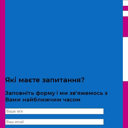
Що бажаєте замовити:
Екскурсія
Локація
Які маєте запитання?
Заповніть форму і ми зв'яжемось з
Вами найближчим часом
*Дані не передаються третім особам
Екскурсія/локація