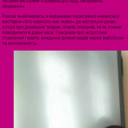
питання вікторини «Правила догляду, піклування,
лікування».
Разом знайомились з виданнями пересувної книжкової
виставки «Хто навколо нас живе», де містяться цікаві
історії про домашніх тварин, птахів, плазунів, та як з ними
поводилися в давні часи. Говорили про жорстоке
ставлення і навіть знищення деяких видів через забобони
та неосвіченість.