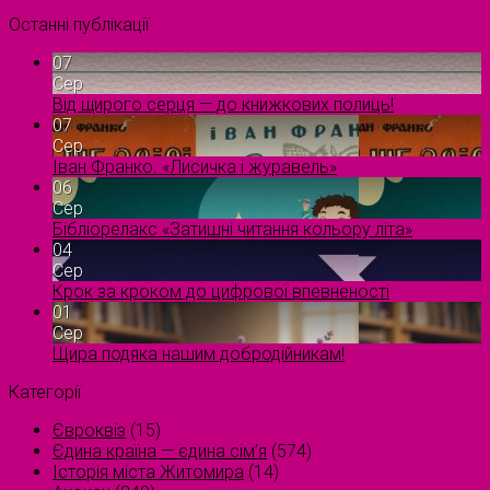
Останні публікації
07
Сер
Від щирого серця — до книжкових полиць!
07
Сер
Іван Франко. «Лисичка і журавель»
06
Сер
Бібліорелакс «Затишні читання кольору літа»
04
Сер
Крок за кроком до цифрової впевненості
01
Сер
Щира подяка нашим добродійникам!
Категорії
Євроквіз
(15)
Єдина країна — єдина сім’я
(574)
Історія міста Житомира
(14)