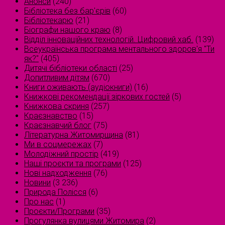
Анонси
(240)
Бібліотека без бар'єрів
(60)
Бібліотекарю
(21)
Біографи нашого краю
(8)
Відділ інноваційних технологій. Цифровий хаб.
(139)
Всеукраїнська програма ментального здоров'я "Ти
як?"
(405)
Дитячі бібліотеки області
(25)
Допитливим дітям
(670)
Книги оживають (аудіокниги)
(16)
Книжкові рекомендації зіркових гостей
(5)
Книжкова скриня
(257)
Краєзнавство
(15)
Краєзнавчий блог
(75)
Літературна Житомирщина
(81)
Ми в соцмережах
(7)
Молодіжний простір
(419)
Наші проєкти та програми
(125)
Нові надходження
(76)
Новини
(3 236)
Природа Полісся
(6)
Про нас
(1)
Проєкти/Програми
(35)
Прогулянка вулицями Житомира
(2)