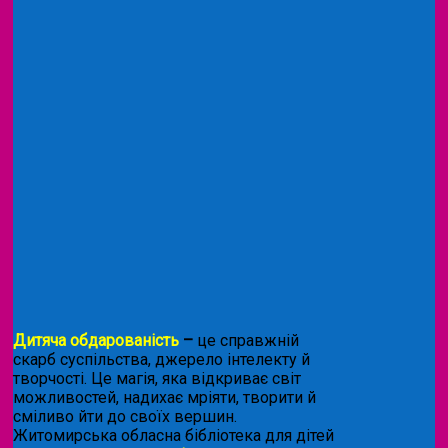
Дитяча обдарованість
–
це справжній
скарб суспільства, джерело інтелекту й
творчості. Це магія, яка відкриває світ
можливостей, надихає мріяти, творити й
сміливо йти до своїх вершин.
Житомирська обласна бібліотека для дітей