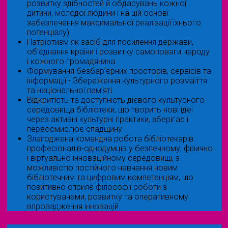
розвитку здібностей й обдарувань кожної
дитини, молодої людини і на цій основі
забезпечення максимальної реалізації їхнього
потенціалу)
Патріотизм як засіб для посилення держави,
об'єднання країни і розвитку самоповаги народу
і кожного громадянина
Формування безбар’єрних просторів, сервісів та
інформації - Збереження культурного розмаїття
та національної пам’яті
Відкритість та доступність дієвого культурного
середовища бібліотеки, що творить нові ідеї
через активні культурні практики, зберігає і
переосмислює спадщину
Злагоджена командна робота бібліотекарів
професіоналів-однодумців у безпечному, фізично
і віртуально інноваційному середовищі, з
можливістю постійного навчання новим
бібліотечним та цифровим компетенціям, що
позитивно сприяє філософії роботи з
користувачами, розвитку та оперативному
впровадження інновацій.