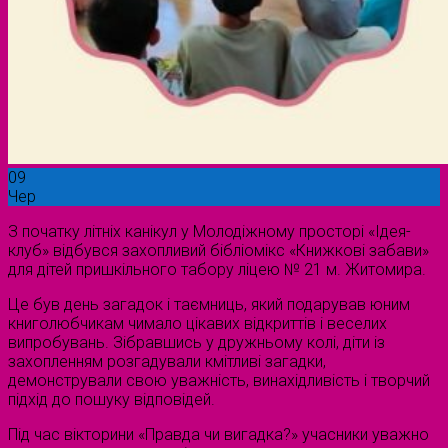
09
Чер
З початку літніх канікул у Молодіжному просторі «Ідея-
клуб» відбувся захопливий бібліомікс «Книжкові забави»
для дітей пришкільного табору ліцею № 21 м. Житомира.
Це був день загадок і таємниць, який подарував юним
книголюбчикам чимало цікавих відкриттів і веселих
випробувань. Зібравшись у дружньому колі, діти із
захопленням розгадували кмітливі загадки,
демонстрували свою уважність, винахідливість і творчий
підхід до пошуку відповідей.
Під час вікторини «Правда чи вигадка?» учасники уважно