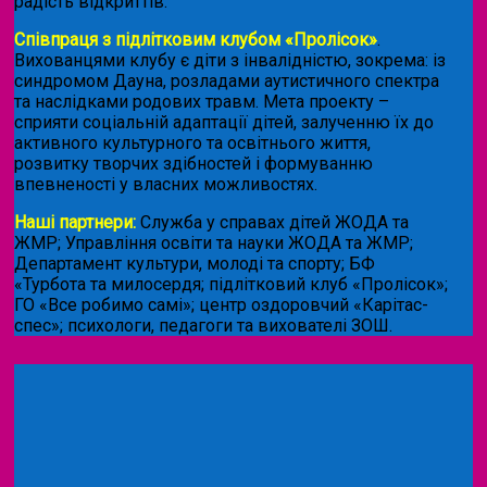
радість відкриттів.
Співпраця з підлітковим клубом «Пролісок»
.
Вихованцями клубу є діти з інвалідністю, зокрема: із
синдромом Дауна, розладами аутистичного спектра
та наслідками родових травм. Мета проекту –
сприяти соціальній адаптації дітей, залученню їх до
активного культурного та освітнього життя,
розвитку творчих здібностей і формуванню
впевненості у власних можливостях.
Наші партнери:
Служба у справах дітей ЖОДА та
ЖМР; Управління освіти та науки ЖОДА та ЖМР;
Департамент культури, молоді та спорту; БФ
«Турбота та милосердя; підлітковий клуб «Пролісок»;
ГО «Все робимо самі»; центр оздоровчий «Карітас-
спес»;
психологи, педагоги та вихователі ЗОШ.