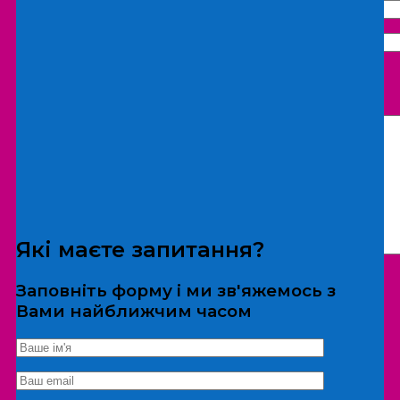
Що бажаєте замовити:
Екскурсія
Локація
Які маєте запитання?
Заповніть форму і ми зв'яжемось з
Вами найближчим часом
*Дані не передаються третім особам
Екскурсія/локація