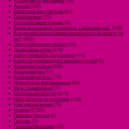
Історія міста Житомира
(14)
Анонси
(240)
Бібліотека без бар'єрів
(60)
Бібліотекарю
(21)
Біографи нашого краю
(8)
Відділ інноваційних технологій. Цифровий хаб.
(139)
Всеукраїнська програма ментального здоров'я "Ти
як?"
(405)
Дитячі бібліотеки області
(25)
Допитливим дітям
(670)
Книги оживають (аудіокниги)
(16)
Книжкові рекомендації зіркових гостей
(5)
Книжкова скриня
(256)
Краєзнавство
(15)
Краєзнавчий блог
(75)
Літературна Житомирщина
(81)
Ми в соцмережах
(7)
Молодіжний простір
(419)
Наші проєкти та програми
(125)
Нові надходження
(75)
Новини
(3 235)
Природа Полісся
(6)
Про нас
(1)
Проєкти/Програми
(35)