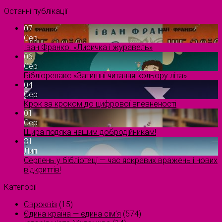
Останні публікації
07
Сер
Іван Франко. «Лисичка і журавель»
06
Сер
Бібліорелакс «Затишні читання кольору літа»
04
Сер
Крок за кроком до цифрової впевненості
01
Сер
Щира подяка нашим добродійникам!
31
Лип
Серпень у бібліотеці — час яскравих вражень і нових
відкриттів!
Категорії
Євроквіз
(15)
Єдина країна — єдина сім’я
(574)