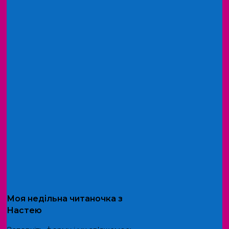
Моя
недільна читаночка
з
Настею