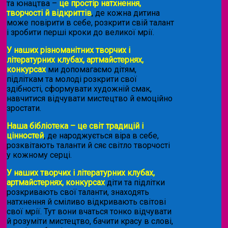
та юнацтва –
це простір натхнення,
творчості й відкриттів
, де кожна дитина
може повірити в себе, розкрити свій талант
і зробити перші кроки до великої мрії.
У наших різноманітних творчих і
літературних клубах, артмайстернях,
конкурсах
ми допомагаємо дітям,
підліткам та молоді розкрити свої
здібності, сформувати художній смак,
навчитися відчувати мистецтво й емоційно
зростати.
Наша бібліотека – це світ традицій і
цінностей
, де народжується віра в себе,
розквітають таланти й сяє світло творчості
у кожному серці.
У наших творчих і літературних клубах,
артмайстернях, конкурсах
діти та підлітки
розкривають свої таланти, знаходять
натхнення й сміливо відкривають світові
свої мрії. Тут вони вчаться тонко відчувати
й розуміти мистецтво, бачити красу в слові,