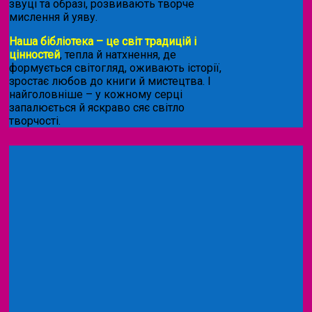
звуці та образі, розвивають творче
мислення й уяву.
Наша бібліотека – це світ традицій і
цінностей
, тепла й натхнення, де
формується світогляд, оживають історії,
зростає любов до книги й мистецтва. І
найголовніше – у кожному серці
запалюється й яскраво сяє світло
творчості.