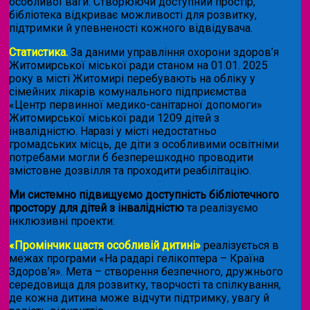
особливої ваги. Створюючи доступний простір,
бібліотека відкриває можливості для розвитку,
підтримки й упевненості кожного відвідувача.
Статистика.
За даними управління охорони здоров’я
Житомирської міської ради станом на 01.01. 2025
року в місті Житомирі перебувають на обліку у
сімейних лікарів комунального підприємства
«Центр первинної медико-санітарної допомоги»
Житомирської міської ради 1209 дітей з
інвалідністю. Наразі у місті недостатньо
громадських місць, де діти з особливими освітніми
потребами могли б безперешкодно проводити
змістовне дозвілля та проходити реабілітацію.
Ми системно підвищуємо доступність бібліотечного
простору для дітей з інвалідністю
та реалізуємо
інклюзивні проекти:
«Промінчик щастя особливій дитині»
реалізується в
межах програми «На радарі гелікоптера – Країна
Здоров’я». Мета – створення безпечного, дружнього
середовища для розвитку, творчості та спілкування,
де кожна дитина може відчути підтримку, увагу й