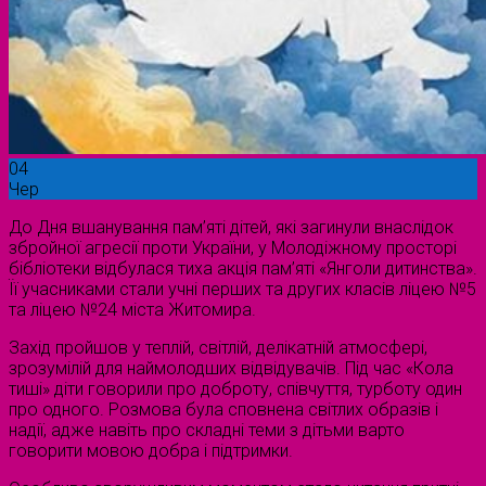
04
Чер
До Дня вшанування пам’яті дітей, які загинули внаслідок
збройної агресії проти України, у Молодіжному просторі
бібліотеки відбулася тиха акція пам’яті «Янголи дитинства».
Її учасниками стали учні перших та других класів ліцею №5
та ліцею №24 міста Житомира.
Захід пройшов у теплій, світлій, делікатній атмосфері,
зрозумілій для наймолодших відвідувачів. Під час «Кола
тиші» діти говорили про доброту, співчуття, турботу один
про одного. Розмова була сповнена світлих образів і
надії, адже навіть про складні теми з дітьми варто
говорити мовою добра і підтримки.