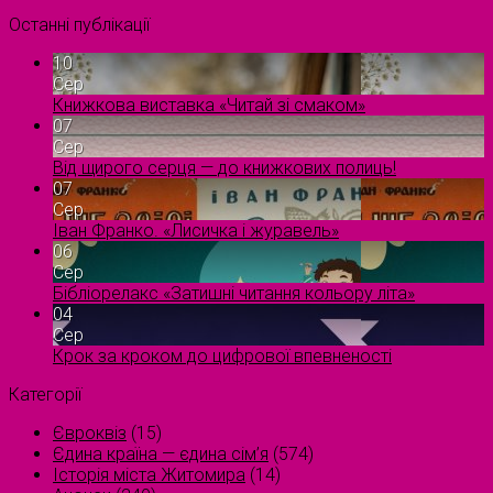
Останні публікації
10
Сер
Книжкова виставка «Читай зі смаком»
07
Сер
Від щирого серця — до книжкових полиць!
07
Сер
Іван Франко. «Лисичка і журавель»
06
Сер
Бібліорелакс «Затишні читання кольору літа»
04
Сер
Крок за кроком до цифрової впевненості
Категорії
Євроквіз
(15)
Єдина країна — єдина сім’я
(574)
Історія міста Житомира
(14)