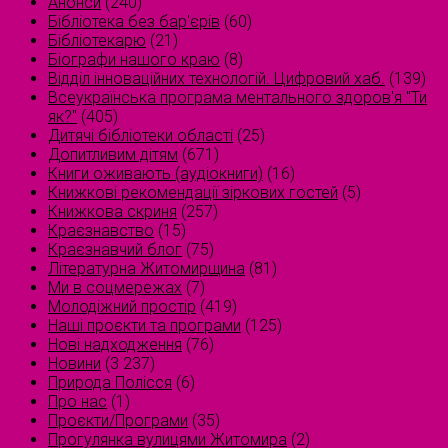
Анонси
(240)
Бібліотека без бар'єрів
(60)
Бібліотекарю
(21)
Біографи нашого краю
(8)
Відділ інноваційних технологій. Цифровий хаб.
(139)
Всеукраїнська програма ментального здоров'я "Ти
як?"
(405)
Дитячі бібліотеки області
(25)
Допитливим дітям
(671)
Книги оживають (аудіокниги)
(16)
Книжкові рекомендації зіркових гостей
(5)
Книжкова скриня
(257)
Краєзнавство
(15)
Краєзнавчий блог
(75)
Літературна Житомирщина
(81)
Ми в соцмережах
(7)
Молодіжний простір
(419)
Наші проєкти та програми
(125)
Нові надходження
(76)
Новини
(3 237)
Природа Полісся
(6)
Про нас
(1)
Проєкти/Програми
(35)
Прогулянка вулицями Житомира
(2)