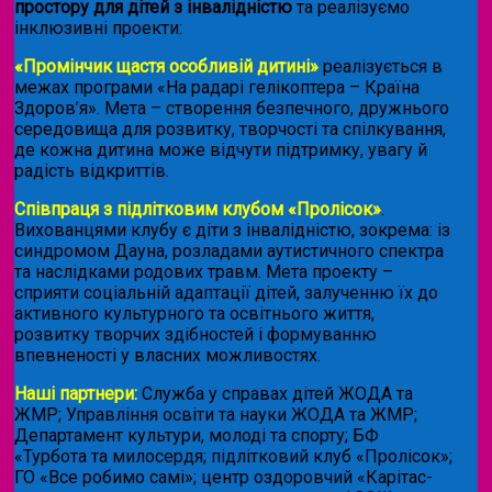
простору для дітей з інвалідністю
та реалізуємо
інклюзивні проекти:
«Промінчик щастя особливій дитині»
реалізується в
межах програми «На радарі гелікоптера – Країна
Здоров’я». Мета – створення безпечного, дружнього
середовища для розвитку, творчості та спілкування,
де кожна дитина може відчути підтримку, увагу й
радість відкриттів.
Співпраця з підлітковим клубом «Пролісок»
.
Вихованцями клубу є діти з інвалідністю, зокрема: із
синдромом Дауна, розладами аутистичного спектра
та наслідками родових травм. Мета проекту –
сприяти соціальній адаптації дітей, залученню їх до
активного культурного та освітнього життя,
розвитку творчих здібностей і формуванню
впевненості у власних можливостях.
Наші партнери:
Служба у справах дітей ЖОДА та
ЖМР; Управління освіти та науки ЖОДА та ЖМР;
Департамент культури, молоді та спорту; БФ
«Турбота та милосердя; підлітковий клуб «Пролісок»;
ГО «Все робимо самі»; центр оздоровчий «Карітас-