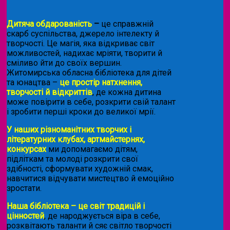
Дитяча обдарованість
–
це справжній
скарб суспільства, джерело інтелекту й
творчості. Це магія, яка відкриває світ
можливостей, надихає мріяти, творити й
сміливо йти до своїх вершин.
Житомирська обласна бібліотека для дітей
та юнацтва –
це простір натхнення,
творчості й відкриттів
, де кожна дитина
може повірити в себе, розкрити свій талант
і зробити перші кроки до великої мрії.
У наших різноманітних творчих і
літературних клубах, артмайстернях,
конкурсах
ми допомагаємо дітям,
підліткам та молоді розкрити свої
здібності, сформувати художній смак,
навчитися відчувати мистецтво й емоційно
зростати.
Наша бібліотека – це світ традицій і
цінностей
, де народжується віра в себе,
розквітають таланти й сяє світло творчості