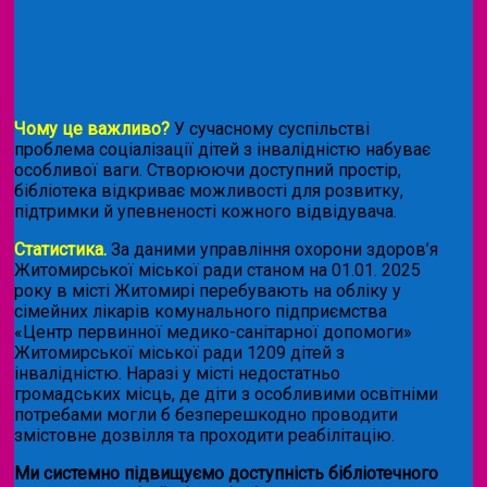
Чому це важливо?
У сучасному суспільстві
проблема соціалізації дітей з інвалідністю набуває
особливої ваги. Створюючи доступний простір,
бібліотека відкриває можливості для розвитку,
підтримки й упевненості кожного відвідувача.
Статистика.
За даними управління охорони здоров’я
Житомирської міської ради станом на 01.01. 2025
року в місті Житомирі перебувають на обліку у
сімейних лікарів комунального підприємства
«Центр первинної медико-санітарної допомоги»
Житомирської міської ради 1209 дітей з
інвалідністю. Наразі у місті недостатньо
громадських місць, де діти з особливими освітніми
потребами могли б безперешкодно проводити
змістовне дозвілля та проходити реабілітацію.
Ми системно підвищуємо доступність бібліотечного