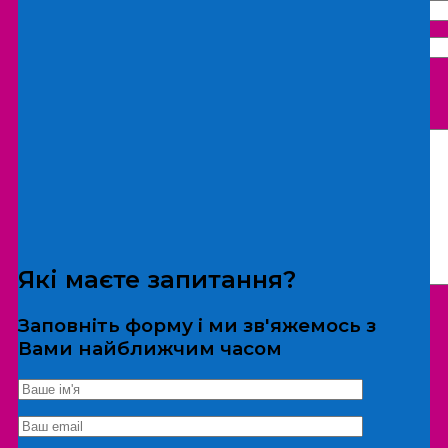
Що бажаєте замовити:
Екскурсія
Локація
Які маєте запитання?
Заповніть форму і ми зв'яжемось з
Вами найближчим часом
*Дані не передаються третім особам
Екскурсія/локація