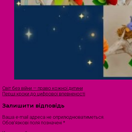
Світ без війни — право кожної дитини
Перші кроки до цифрової впевненості
Залишити відповідь
Ваша e-mail адреса не оприлюднюватиметься.
Обов’язкові поля позначені
*