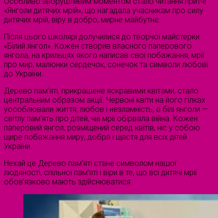
Особливо зворушливим моментом стало читання притчі
«Янголи дитячих мрій», що нагадала учасникам про силу
дитячих мрій, віру в добро, мирне майбутнє.
Після цього школярі долучилися до творчої майстерки
«Білий янгол». Кожен створив власного паперового
янгола, на крильцях якого написав свої побажання, мрії
про мир, малюнки сердечок, сонечок та символи любові
до України.
Дерево пам’яті, прикрашене яскравими квітами, стало
центральним образом акції. Червоні квіти на його гілках
уособлювали життя, любов і незламність, а білі янголи —
світлу пам’ять про дітей, чиї мрії обірвала війна. Кожен
паперовий янгол, розміщений серед квітів, ніс у собою
щире побажання миру, добра і щастя для всіх дітей
України.
Нехай це Дерево пам’яті стане символом нашої
людяності, спільної пам’яті і віри в те, що всі дитячі мрії
обов’язково мають здійснюватися.