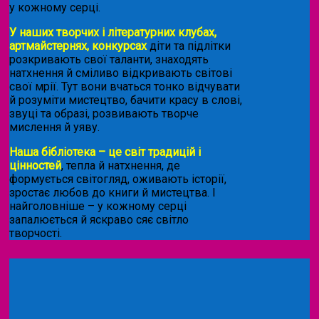
у кожному серці.
У наших творчих і літературних клубах,
артмайстернях, конкурсах
діти та підлітки
розкривають свої таланти, знаходять
натхнення й сміливо відкривають світові
свої мрії. Тут вони вчаться тонко відчувати
й розуміти мистецтво, бачити красу в слові,
звуці та образі, розвивають творче
мислення й уяву.
Наша бібліотека – це світ традицій і
цінностей
, тепла й натхнення, де
формується світогляд, оживають історії,
зростає любов до книги й мистецтва. І
найголовніше – у кожному серці
запалюється й яскраво сяє світло
творчості.