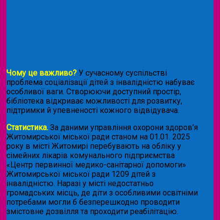
Чому це важливо?
У сучасному суспільстві
проблема соціалізації дітей з інвалідністю набуває
особливої ваги. Створюючи доступний простір,
бібліотека відкриває можливості для розвитку,
підтримки й упевненості кожного відвідувача.
Статистика.
За даними управління охорони здоров’я
Житомирської міської ради станом на 01.01. 2025
року в місті Житомирі перебувають на обліку у
сімейних лікарів комунального підприємства
«Центр первинної медико-санітарної допомоги»
Житомирської міської ради 1209 дітей з
інвалідністю. Наразі у місті недостатньо
громадських місць, де діти з особливими освітніми
потребами могли б безперешкодно проводити
змістовне дозвілля та проходити реабілітацію.