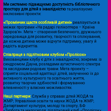
Ми системно підвищуємо доступність бібліотечного
простору для дітей з інвалідністю
та реалізуємо
інклюзивні проекти:
«Промінчик щастя особливій дитині»
реалізується в
межах програми «На радарі гелікоптера – Країна
Здоров’я». Мета – створення безпечного, дружнього
середовища для розвитку, творчості та спілкування,
де кожна дитина може відчути підтримку, увагу й
радість відкриттів.
Співпраця з підлітковим клубом «Пролісок»
.
Вихованцями клубу є діти з інвалідністю, зокрема: із
синдромом Дауна, розладами аутистичного спектра
та наслідками родових травм. Мета проекту –
сприяти соціальній адаптації дітей, залученню їх до
активного культурного та освітнього життя,
розвитку творчих здібностей і формуванню
впевненості у власних можливостях.
Наші партнери:
Служба у справах дітей ЖОДА та
ЖМР; Управління освіти та науки ЖОДА та ЖМР;
Департамент культури, молоді та спорту; БФ
«Турбота та милосердя; підлітковий клуб «Пролісок»;