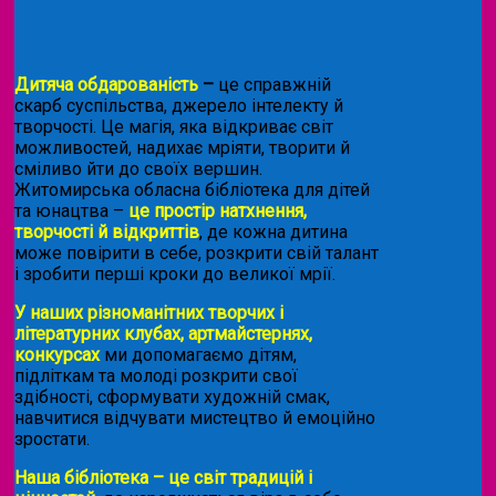
Дитяча обдарованість
–
це справжній
скарб суспільства, джерело інтелекту й
творчості. Це магія, яка відкриває світ
можливостей, надихає мріяти, творити й
сміливо йти до своїх вершин.
Житомирська обласна бібліотека для дітей
та юнацтва –
це простір натхнення,
творчості й відкриттів
, де кожна дитина
може повірити в себе, розкрити свій талант
і зробити перші кроки до великої мрії.
У наших різноманітних творчих і
літературних клубах, артмайстернях,
конкурсах
ми допомагаємо дітям,
підліткам та молоді розкрити свої
здібності, сформувати художній смак,
навчитися відчувати мистецтво й емоційно
зростати.
Наша бібліотека – це світ традицій і