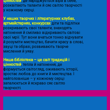
цінностей
, де народжується віра в себе,
розквітають таланти й сяє світло творчості
у кожному серці.
У наших творчих і літературних клубах,
артмайстернях, конкурсах
діти та підлітки
розкривають свої таланти, знаходять
натхнення й сміливо відкривають світові
свої мрії. Тут вони вчаться тонко відчувати
й розуміти мистецтво, бачити красу в слові,
звуці та образі, розвивають творче
мислення й уяву.
Наша бібліотека – це світ традицій і
цінностей
, тепла й натхнення, де
формується світогляд, оживають історії,
зростає любов до книги й мистецтва. І
найголовніше – у кожному серці
запалюється й яскраво сяє світло
творчості.