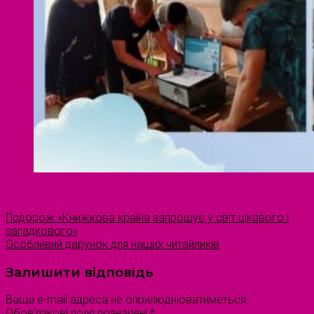
Подорож «Книжкова країна запрошує у світ цікавого і
загадкового»
Особливий дарунок для наших читайликів
Залишити відповідь
Ваша e-mail адреса не оприлюднюватиметься.
Обов’язкові поля позначені
*