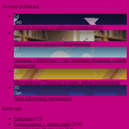
Останні публікації
04
Сер
Крок за кроком до цифрової впевненості
01
Сер
Щира подяка нашим добродійникам!
31
Лип
Серпень у бібліотеці — час яскравих вражень і нових
відкриттів!
30
Лип
Медовий код Поліського краю: імена переможців
30
Лип
Твоя бібліотека чепуриться
Категорії
Євроквіз
(15)
Єдина країна — єдина сім’я
(574)