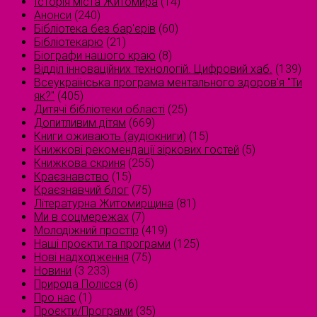
Історія міста Житомира
(14)
Анонси
(240)
Бібліотека без бар'єрів
(60)
Бібліотекарю
(21)
Біографи нашого краю
(8)
Відділ інноваційних технологій. Цифровий хаб.
(139)
Всеукраїнська програма ментального здоров'я "Ти
як?"
(405)
Дитячі бібліотеки області
(25)
Допитливим дітям
(669)
Книги оживають (аудіокниги)
(15)
Книжкові рекомендації зіркових гостей
(5)
Книжкова скриня
(255)
Краєзнавство
(15)
Краєзнавчий блог
(75)
Літературна Житомирщина
(81)
Ми в соцмережах
(7)
Молодіжний простір
(419)
Наші проєкти та програми
(125)
Нові надходження
(75)
Новини
(3 233)
Природа Полісся
(6)
Про нас
(1)
Проєкти/Програми
(35)