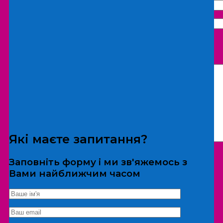
Що бажаєте замовити:
Екскурсія
Локація
Які маєте запитання?
Заповніть форму і ми зв'яжемось з
Вами найближчим часом
*Дані не передаються третім особам
Екскурсія/локація