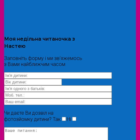
Моя
недільна читаночка
з
Настею
Заповніть форму і ми зв'яжемось
з Вами найближчим часом
Чи даєте Ви дозвіл на
фотозйомку дитини?
Так
Ні