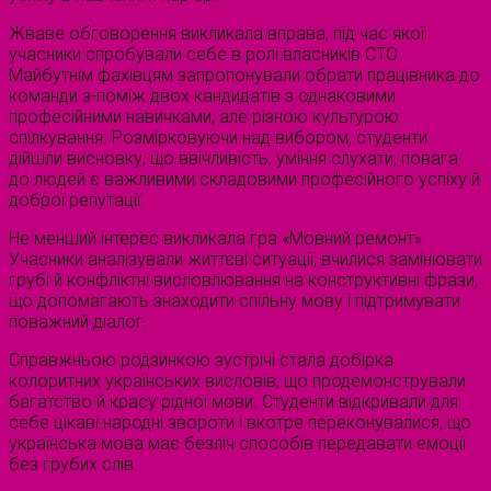
Жваве обговорення викликала вправа, під час якої
учасники спробували себе в ролі власників СТО.
Майбутнім фахівцям запропонували обрати працівника до
команди з-поміж двох кандидатів з однаковими
професійними навичками, але різною культурою
спілкування. Розмірковуючи над вибором, студенти
дійшли висновку, що ввічливість, уміння слухати, повага
до людей є важливими складовими професійного успіху й
доброї репутації.
Не менший інтерес викликала гра «Мовний ремонт».
Учасники аналізували життєві ситуації, вчилися замінювати
грубі й конфліктні висловлювання на конструктивні фрази,
що допомагають знаходити спільну мову і підтримувати
поважний діалог.
Справжньою родзинкою зустрічі стала добірка
колоритних українських висловів, що продемонстрували
багатство й красу рідної мови. Студенти відкривали для
себе цікаві народні звороти і вкотре переконувалися, що
українська мова має безліч способів передавати емоції
без грубих слів.