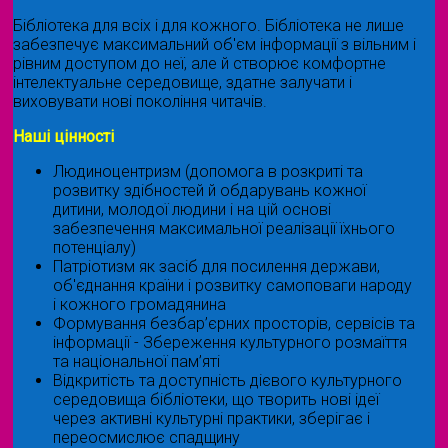
Бібліотека для всіх і для кожного. Бібліотека не лише
забезпечує максимальний об'єм інформації з вільним і
рівним доступом до неї, але й створює комфортне
інтелектуальне середовище, здатне залучати і
виховувати нові покоління читачів.
Наші цінності
Людиноцентризм (допомога в розкриті та
розвитку здібностей й обдарувань кожної
дитини, молодої людини і на цій основі
забезпечення максимальної реалізації їхнього
потенціалу)
Патріотизм як засіб для посилення держави,
об'єднання країни і розвитку самоповаги народу
і кожного громадянина
Формування безбар’єрних просторів, сервісів та
інформації - Збереження культурного розмаїття
та національної пам’яті
Відкритість та доступність дієвого культурного
середовища бібліотеки, що творить нові ідеї
через активні культурні практики, зберігає і
переосмислює спадщину