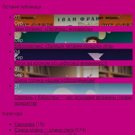
Останні публікації
07
Сер
Іван Франко. «Лисичка і журавель»
06
Сер
Бібліорелакс «Затишні читання кольору літа»
04
Сер
Крок за кроком до цифрової впевненості
01
Сер
Щира подяка нашим добродійникам!
31
Лип
Серпень у бібліотеці — час яскравих вражень і нових
відкриттів!
Категорії
Євроквіз
(15)
Єдина країна — єдина сім’я
(574)