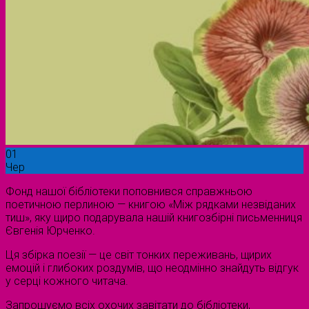
01
Чер
Фонд нашої бібліотеки поповнився справжньою
поетичною перлиною — книгою «Між рядками незвіданих
тиш», яку щиро подарувала нашій книгозбірні письменниця
Євгенія Юрченко.
Ця збірка поезії — це світ тонких переживань, щирих
емоцій і глибоких роздумів, що неодмінно знайдуть відгук
у серці кожного читача.
Запрошуємо всіх охочих завітати до бібліотеки,