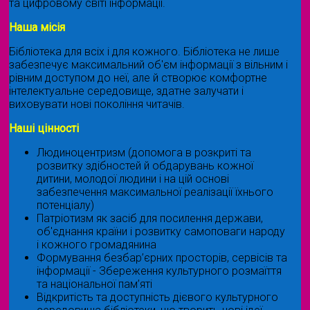
та цифровому світі інформації.
Наша місія
Бібліотека для всіх і для кожного. Бібліотека не лише
забезпечує максимальний об'єм інформації з вільним і
рівним доступом до неї, але й створює комфортне
інтелектуальне середовище, здатне залучати і
виховувати нові покоління читачів.
Наші цінності
Людиноцентризм (допомога в розкриті та
розвитку здібностей й обдарувань кожної
дитини, молодої людини і на цій основі
забезпечення максимальної реалізації їхнього
потенціалу)
Патріотизм як засіб для посилення держави,
об'єднання країни і розвитку самоповаги народу
і кожного громадянина
Формування безбар’єрних просторів, сервісів та
інформації - Збереження культурного розмаїття
та національної пам’яті
Відкритість та доступність дієвого культурного