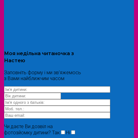
Моя
недільна читаночка
з
Настею
Заповніть форму і ми зв'яжемось
з Вами найближчим часом
Чи даєте Ви дозвіл на
фотозйомку дитини?
Так
Ні