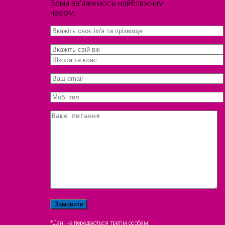
Вами зв'яжемось найближчим
часом.
*Дані не передаються третім особам