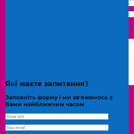
Що бажаєте замовити:
Екскурсія
Локація
Які маєте запитання?
Заповніть форму і ми зв'яжемось з
Вами найближчим часом
*Дані не передаються третім особам
Екскурсія/локація