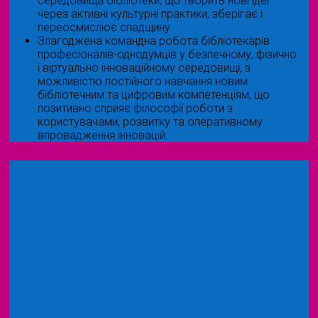
середовища бібліотеки, що творить нові ідеї
через активні культурні практики, зберігає і
переосмислює спадщину
Злагоджена командна робота бібліотекарів
професіоналів-однодумців у безпечному, фізично
і віртуально інноваційному середовищі, з
можливістю постійного навчання новим
бібліотечним та цифровим компетенціям, що
позитивно сприяє філософії роботи з
користувачами, розвитку та оперативному
впровадження інновацій.