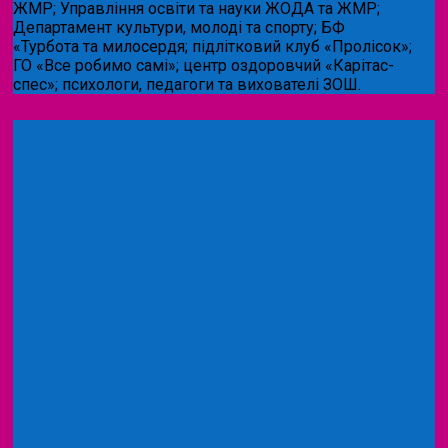
ЖМР; Управління освіти та науки ЖОДА та ЖМР;
Департамент культури, молоді та спорту; БФ
«Турбота та милосердя; підлітковий клуб «Пролісок»;
ГО «Все робимо самі»; центр оздоровчий «Карітас-
спес»;
психологи, педагоги та вихователі ЗОШ.