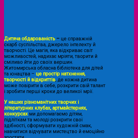
Дитяча обдарованість
–
це справжній
скарб суспільства, джерело інтелекту й
творчості. Це магія, яка відкриває світ
можливостей, надихає мріяти, творити й
сміливо йти до своїх вершин.
Житомирська обласна бібліотека для дітей
та юнацтва –
це простір натхнення,
творчості й відкриттів
, де кожна дитина
може повірити в себе, розкрити свій талант
і зробити перші кроки до великої мрії.
У наших різноманітних творчих і
літературних клубах, артмайстернях,
конкурсах
ми допомагаємо дітям,
підліткам та молоді розкрити свої
здібності, сформувати художній смак,
навчитися відчувати мистецтво й емоційно
зростати.