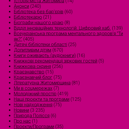
Історія міста Житомира
(14)
Анонси
(240)
Бібліотека без бар'єрів
(60)
Бібліотекарю
(21)
Біографи нашого краю
(8)
Відділ інноваційних технологій. Цифровий хаб.
(139)
Всеукраїнська програма ментального здоров'я "Ти
як?"
(405)
Дитячі бібліотеки області
(25)
Допитливим дітям
(670)
Книги оживають (аудіокниги)
(16)
Книжкові рекомендації зіркових гостей
(5)
Книжкова скриня
(256)
Краєзнавство
(15)
Краєзнавчий блог
(75)
Літературна Житомирщина
(81)
Ми в соцмережах
(7)
Молодіжний простір
(419)
Наші проєкти та програми
(125)
Нові надходження
(75)
Новини
(3 235)
Природа Полісся
(6)
Про нас
(1)
Проєкти/Програми
(35)