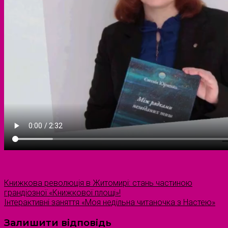
Книжкова революція в Житомирі: стань частиною
грандіозної «Книжкової площі»!
Інтерактивні заняття «Моя недільна читаночка з Настею»
Залишити відповідь