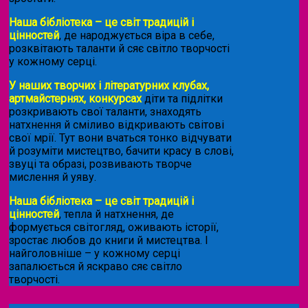
Наша бібліотека – це світ традицій і
цінностей
, де народжується віра в себе,
розквітають таланти й сяє світло творчості
у кожному серці.
У наших творчих і літературних клубах,
артмайстернях, конкурсах
діти та підлітки
розкривають свої таланти, знаходять
натхнення й сміливо відкривають світові
свої мрії. Тут вони вчаться тонко відчувати
й розуміти мистецтво, бачити красу в слові,
звуці та образі, розвивають творче
мислення й уяву.
Наша бібліотека – це світ традицій і
цінностей
, тепла й натхнення, де
формується світогляд, оживають історії,
зростає любов до книги й мистецтва. І
найголовніше – у кожному серці
запалюється й яскраво сяє світло
творчості.