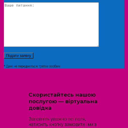
* Дані не передаються третім особам
Скористайтесь нашою
послугою — віртуальна
довідка
Заповніть уважно всі поля,
натисніть кнопку замовити і ми з