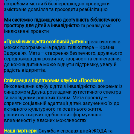
потребами могли б безперешкодно проводити
змістовне дозвілля та проходити реабілітацію.
Ми системно підвищуємо доступність бібліотечного
простору для дітей з інвалідністю
та реалізуємо
інклюзивні проекти:
«Промінчик щастя особливій дитині»
реалізується в
межах програми «На радарі гелікоптера – Країна
Здоров’я». Мета – створення безпечного, дружнього
середовища для розвитку, творчості та спілкування,
де кожна дитина може відчути підтримку, увагу й
радість відкриттів.
Співпраця з підлітковим клубом «Пролісок»
.
Вихованцями клубу є діти з інвалідністю, зокрема: із
синдромом Дауна, розладами аутистичного спектра
та наслідками родових травм. Мета проекту –
сприяти соціальній адаптації дітей, залученню їх до
активного культурного та освітнього життя,
розвитку творчих здібностей і формуванню
впевненості у власних можливостях.
Наші партнери:
Служба у справах дітей ЖОДА та