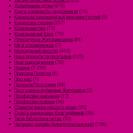
Дитячі бібліотеки області
(25)
Допитливим дітям
(670)
Книги оживають (аудіокниги)
(16)
Книжкові рекомендації зіркових гостей
(5)
Книжкова скриня
(257)
Краєзнавство
(15)
Краєзнавчий блог
(75)
Літературна Житомирщина
(81)
Ми в соцмережах
(7)
Молодіжний простір
(419)
Наші проєкти та програми
(125)
Нові надходження
(76)
Новини
(3 236)
Природа Полісся
(6)
Про нас
(1)
Проєкти/Програми
(35)
Прогулянка вулицями Житомира
(2)
Професійні навчання
(12)
Професійні новини
(96)
Славетні імена нашого краю
(35)
Сузірʼя книжкових благодійників
(26)
Твоя бібліотека читає
(55)
Читаємо онлайн (електронні книжки)
(156)