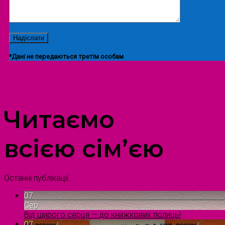
*Дані не передаються третім особам
ПРОСТІР ДОЗВІЛЛЯ ДІТЕЙ ТА ДОРОСЛИХ
Читаємо
всією сім’єю
Останні публікації
07
Сер
Від щирого серця — до книжкових полиць!
07