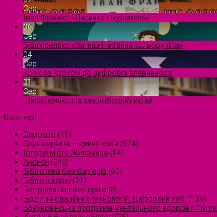
Сер
Іван Франко. «Лисичка і журавель»
06
Сер
Бібліорелакс «Затишні читання кольору літа»
04
Сер
Крок за кроком до цифрової впевненості
01
Сер
Щира подяка нашим добродійникам!
Категорії
Євроквіз
(15)
Єдина країна — єдина сім’я
(574)
Історія міста Житомира
(14)
Анонси
(240)
Бібліотека без бар'єрів
(60)
Бібліотекарю
(21)
Біографи нашого краю
(8)
Відділ інноваційних технологій. Цифровий хаб.
(139)
Всеукраїнська програма ментального здоров'я "Ти як