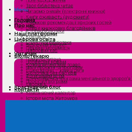
Нові надходження
Твоя бібліотека читає
Menu
Читаємо онлайн (електронні книжки)
Книги оживають (аудіокниги)
Головна
Книжкові рекомендації зіркових гостей
Про нас
Сузірʼя книжкових благодійників
Історія бібліотеки
Наші платформи
Контакти
Цифрова освіта
Структура бібліотеки
Безпечний інтернет
Офіційна інформація
Цифровий хаб
Читачам
Бібліотекарю
Пам’ятка читача
Професійні новини
Кожна дитина має право
Наші проєкти та програми
Єдина країна — єдина сім’я
Бібліотека без бар’єрів
Допитливим дітям
Всеукраїнська програма ментального здоров’я “
Проєкти/Програми
Євроквіз
Краєзнавчий блог
Контакти
Краєзнавчий календар
Історія міста Житомира
Біографи нашого краю
Природа Полісся
Літературна Житомирщина
Славетні імена нашого краю
Menu