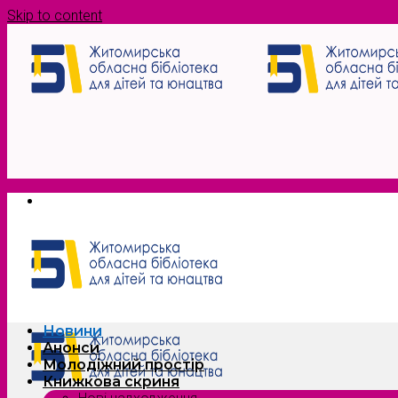
Skip to content
Новини
Анонси
Молодіжний простір
Книжкова скриня