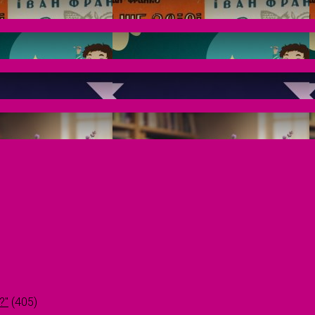
?"
(405)