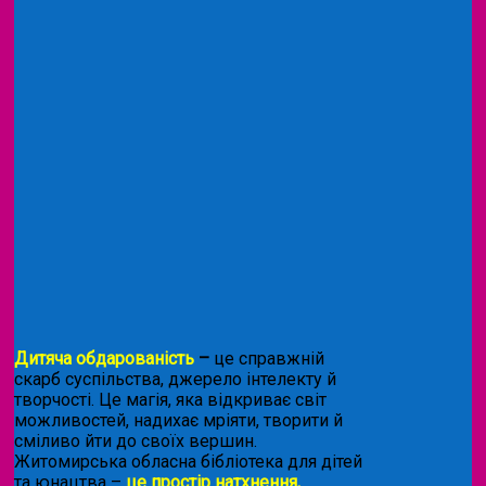
Дитяча обдарованість
–
це справжній
скарб суспільства, джерело інтелекту й
творчості. Це магія, яка відкриває світ
можливостей, надихає мріяти, творити й
сміливо йти до своїх вершин.
Житомирська обласна бібліотека для дітей
та юнацтва –
це простір натхнення,