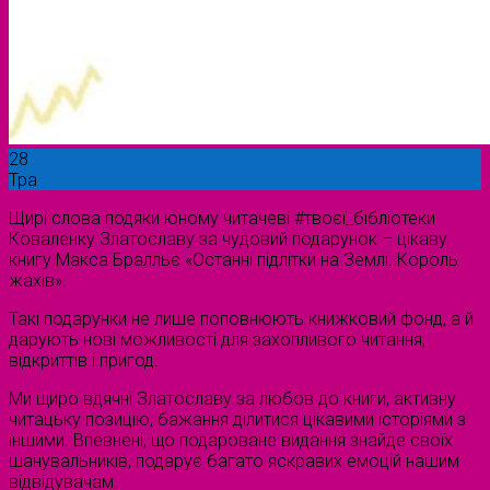
28
Тра
Щирі слова подяки юному читачеві #твоєї_бібліотеки
Коваленку Златославу за чудовий подарунок – цікаву
книгу Макса Бралльє «Останні підлітки на Землі. Король
жахів».
Такі подарунки не лише поповнюють книжковий фонд, а й
дарують нові можливості для захопливого читання,
відкриттів і пригод.
Ми щиро вдячні Златославу за любов до книги, активну
читацьку позицію, бажання ділитися цікавими історіями з
іншими. Впевнені, що подароване видання знайде своїх
шанувальників, подарує багато яскравих емоцій нашим
відвідувачам.