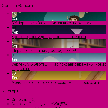
Останні публікації
06
Сер
Бібліорелакс «Затишні читання кольору літа»
04
Сер
Крок за кроком до цифрової впевненості
01
Сер
Щира подяка нашим добродійникам!
31
Лип
Серпень у бібліотеці — час яскравих вражень і нових
відкриттів!
30
Лип
Медовий код Поліського краю: імена переможців
Категорії
Євроквіз
(15)
Єдина країна — єдина сім’я
(574)