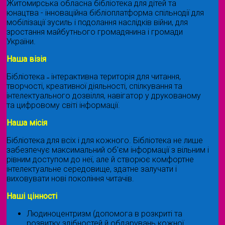
Житомирська обласна бібліотека для дітей та
юнацтва - інноваційна бібліоплатформа спільнодії для
мобілізації зусиль і подолання наслідків війни, для
зростання майбутнього громадянина і громади
України.
Наша візія
Бібліотека ˗ інтерактивна територія для читання,
творчості, креативної діяльності, спілкування та
інтелектуального дозвілля, навігатор у друкованому
та цифровому світі інформації.
Наша місія
Бібліотека для всіх і для кожного. Бібліотека не лише
забезпечує максимальний об'єм інформації з вільним і
рівним доступом до неї, але й створює комфортне
інтелектуальне середовище, здатне залучати і
виховувати нові покоління читачів.
Наші цінності
Людиноцентризм (допомога в розкриті та
розвитку здібностей й обдарувань кожної