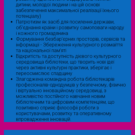
дитини, молодої людини і на цій основі
забезпечення максимальної реалізації їхнього
потенціалу)
Патріотизм як засіб для посилення держави,
об'єднання країни і розвитку самоповаги народу
і кожного громадянина
Формування безбар’єрних просторів, сервісів та
інформації - Збереження культурного розмаїття
та національної пам’яті
Відкритість та доступність дієвого культурного
середовища бібліотеки, що творить нові ідеї
через активні культурні практики, зберігає і
переосмислює спадщину
Злагоджена командна робота бібліотекарів
професіоналів-однодумців у безпечному, фізично
і віртуально інноваційному середовищі, з
можливістю постійного навчання новим
бібліотечним та цифровим компетенціям, що
позитивно сприяє філософії роботи з
користувачами, розвитку та оперативному
впровадження інновацій.