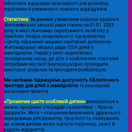
бібліотека відкриває можливості для розвитку,
підтримки й упевненості кожного відвідувача.
Статистика.
За даними управління охорони здоров’я
Житомирської міської ради станом на 01.01. 2025
року в місті Житомирі перебувають на обліку у
сімейних лікарів комунального підприємства
«Центр первинної медико-санітарної допомоги»
Житомирської міської ради 1209 дітей з
інвалідністю. Наразі у місті недостатньо
громадських місць, де діти з особливими освітніми
потребами могли б безперешкодно проводити
змістовне дозвілля та проходити реабілітацію.
Ми системно підвищуємо доступність бібліотечного
простору для дітей з інвалідністю
та реалізуємо
інклюзивні проекти:
«Промінчик щастя особливій дитині»
реалізується в
межах програми «На радарі гелікоптера – Країна
Здоров’я». Мета – створення безпечного, дружнього
середовища для розвитку, творчості та спілкування,
де кожна дитина може відчути підтримку, увагу й
радість відкриттів.