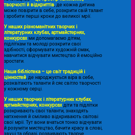
творчості й відкриттів
, де кожна дитина
може повірити в себе, розкрити свій талант
і зробити перші кроки до великої мрії.
У наших різноманітних творчих і
літературних клубах, артмайстернях,
конкурсах
ми допомагаємо дітям,
підліткам та молоді розкрити свої
здібності, сформувати художній смак,
навчитися відчувати мистецтво й емоційно
зростати.
Наша бібліотека – це світ традицій і
цінностей
, де народжується віра в себе,
розквітають таланти й сяє світло творчості
у кожному серці.
У наших творчих і літературних клубах,
артмайстернях, конкурсах
діти та підлітки
розкривають свої таланти, знаходять
натхнення й сміливо відкривають світові
свої мрії. Тут вони вчаться тонко відчувати
й розуміти мистецтво, бачити красу в слові,
звуці та образі, розвивають творче