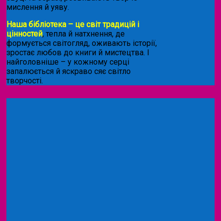
мислення й уяву.
Наша бібліотека – це світ традицій і
цінностей
, тепла й натхнення, де
формується світогляд, оживають історії,
зростає любов до книги й мистецтва. І
найголовніше – у кожному серці
запалюється й яскраво сяє світло
творчості.