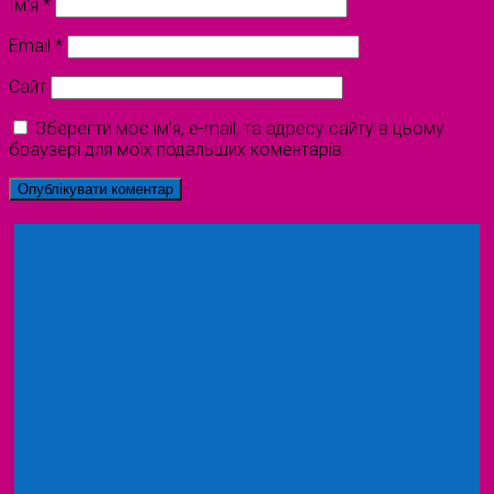
Ім'я
*
Email
*
Сайт
Зберегти моє ім'я, e-mail, та адресу сайту в цьому
браузері для моїх подальших коментарів.