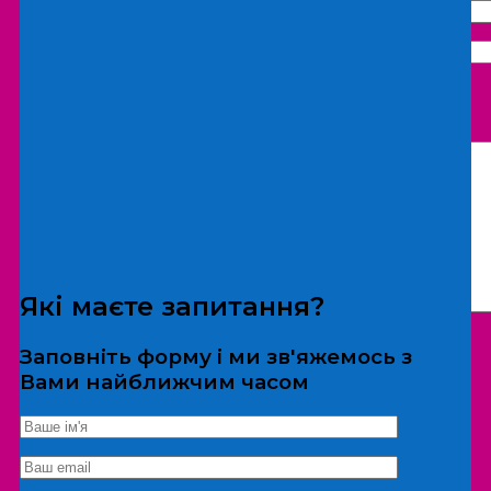
Що бажаєте замовити:
Екскурсія
Локація
Які маєте запитання?
Заповніть форму і ми зв'яжемось з
Вами найближчим часом
*Дані не передаються третім особам
Екскурсія/локація