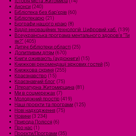
Історія міста Житомира
(14)
Анонси
(240)
Бібліотека без бар'єрів
(60)
Бібліотекарю
(21)
Біографи нашого краю
(8)
Відділ інноваційних технологій. Цифровий хаб.
(139)
Всеукраїнська програма ментального здоров'я "Ти
як?"
(405)
Дитячі бібліотеки області
(25)
Допитливим дітям
(670)
Книги оживають (аудіокниги)
(15)
Книжкові рекомендації зіркових гостей
(5)
Книжкова скриня
(255)
Краєзнавство
(15)
Краєзнавчий блог
(75)
Літературна Житомирщина
(81)
Ми в соцмережах
(7)
Молодіжний простір
(419)
Наші проєкти та програми
(125)
Нові надходження
(75)
Новини
(3 234)
Природа Полісся
(6)
Про нас
(1)
Проєкти/Програми
(35)