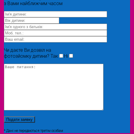
з Вами найближчим часом
Чи даєте Ви дозвіл на
фотозйомку дитини?
Так
Ні
* Дані не передаються третім особам