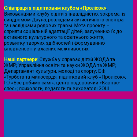
Співпраця з підлітковим клубом «Пролісок»
.
Вихованцями клубу є діти з інвалідністю, зокрема: із
синдромом Дауна, розладами аутистичного спектра
та наслідками родових травм. Мета проекту –
сприяти соціальній адаптації дітей, залученню їх до
активного культурного та освітнього життя,
розвитку творчих здібностей і формуванню
впевненості у власних можливостях.
Наші партнери:
Служба у справах дітей ЖОДА та
ЖМР; Управління освіти та науки ЖОДА та ЖМР;
Департамент культури, молоді та спорту; БФ
«Турбота та милосердя; підлітковий клуб «Пролісок»;
ГО «Все робимо самі»; центр оздоровчий «Карітас-
спес»;
психологи, педагоги та вихователі ЗОШ.