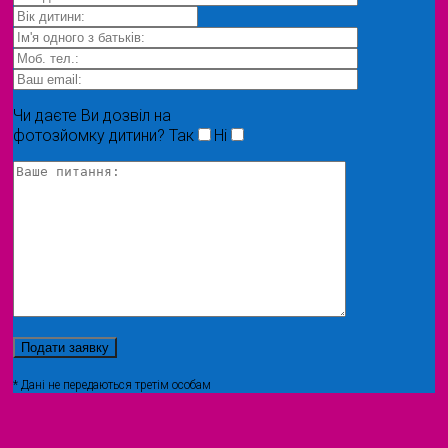
Чи даєте Ви дозвіл на
фотозйомку дитини?
Так
Ні
* Дані не передаються третім особам