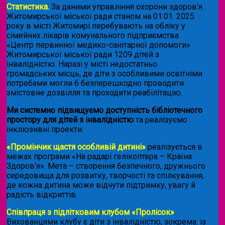
Статистика.
За даними управління охорони здоров’я
Житомирської міської ради станом на 01.01. 2025
року в місті Житомирі перебувають на обліку у
сімейних лікарів комунального підприємства
«Центр первинної медико-санітарної допомоги»
Житомирської міської ради 1209 дітей з
інвалідністю. Наразі у місті недостатньо
громадських місць, де діти з особливими освітніми
потребами могли б безперешкодно проводити
змістовне дозвілля та проходити реабілітацію.
Ми системно підвищуємо доступність бібліотечного
простору для дітей з інвалідністю
та реалізуємо
інклюзивні проекти:
«Промінчик щастя особливій дитині»
реалізується в
межах програми «На радарі гелікоптера – Країна
Здоров’я». Мета – створення безпечного, дружнього
середовища для розвитку, творчості та спілкування,
де кожна дитина може відчути підтримку, увагу й
радість відкриттів.
Співпраця з підлітковим клубом «Пролісок»
.
Вихованцями клубу є діти з інвалідністю, зокрема: із