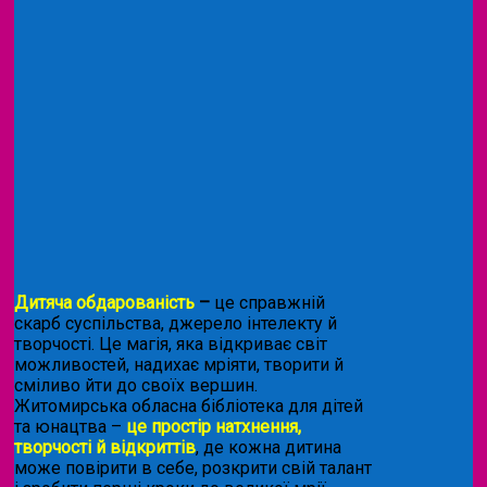
Дитяча обдарованість
–
це справжній
скарб суспільства, джерело інтелекту й
творчості. Це магія, яка відкриває світ
можливостей, надихає мріяти, творити й
сміливо йти до своїх вершин.
Житомирська обласна бібліотека для дітей
та юнацтва –
це простір натхнення,
творчості й відкриттів
, де кожна дитина
може повірити в себе, розкрити свій талант