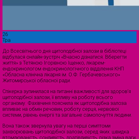
26
Тра
До Всесвітнього дня щитоподібної залози в бібліотеці
відбулася онлайн-зустріч «Вчасно дізнатися. Вберегти
життя» з Тетяною Ігорівною Іщенко, лікарем-
ендокринологом ендокринологічного відділення КНП
«Обласна клінічна лікарня ім. О.Ф. Гербачевського»
Житомирської обласної ради.
Спікерка зупинилася на питанні важливості для здоров’я
щитоподібної залози, її впливу на роботу всього
організму. Фахівчиня пояснила як щитоподібна залоза
впливає на обмін речовин, роботу серця, нервової
системи, рівень енергії та загальне самопочуття людини.
Вона також звернула увагу на перші симптоми
захворювань щитоподібної залози, серед яких: швидка
втомлюваність, сонливість, дратівливість, різка зміна ваги,