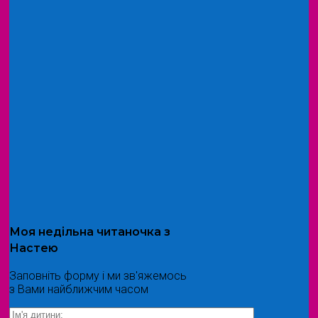
Моя
недільна читаночка
з
Настею
Заповніть форму і ми зв'яжемось
з Вами найближчим часом