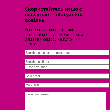
Скористайтесь нашою
послугою — віртуальна
довідка
Заповніть уважно всі поля,
натисніть кнопку замовити і ми з
Вами зв'яжемось найближчим
часом.