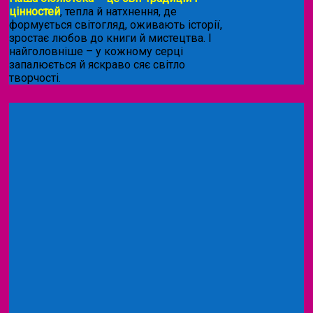
цінностей
, тепла й натхнення, де
формується світогляд, оживають історії,
зростає любов до книги й мистецтва. І
найголовніше – у кожному серці
запалюється й яскраво сяє світло
творчості.