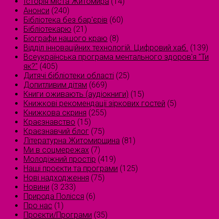
Історія міста Житомира
(14)
Анонси
(240)
Бібліотека без бар'єрів
(60)
Бібліотекарю
(21)
Біографи нашого краю
(8)
Відділ інноваційних технологій. Цифровий хаб.
(139)
Всеукраїнська програма ментального здоров'я "Ти
як?"
(405)
Дитячі бібліотеки області
(25)
Допитливим дітям
(669)
Книги оживають (аудіокниги)
(15)
Книжкові рекомендації зіркових гостей
(5)
Книжкова скриня
(255)
Краєзнавство
(15)
Краєзнавчий блог
(75)
Літературна Житомирщина
(81)
Ми в соцмережах
(7)
Молодіжний простір
(419)
Наші проєкти та програми
(125)
Нові надходження
(75)
Новини
(3 233)
Природа Полісся
(6)
Про нас
(1)
Проєкти/Програми
(35)