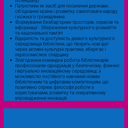
потенціалу)
Патріотизм як засіб для посилення держави,
об'єднання країни і розвитку самоповаги народу
і кожного громадянина
Формування безбар’єрних просторів, сервісів та
інформації - Збереження культурного розмаїття
та національної пам’яті
Відкритість та доступність дієвого культурного
середовища бібліотеки, що творить нові ідеї
через активні культурні практики, зберігає і
переосмислює спадщину
Злагоджена командна робота бібліотекарів
професіоналів-однодумців у безпечному, фізично
і віртуально інноваційному середовищі, з
можливістю постійного навчання новим
бібліотечним та цифровим компетенціям, що
позитивно сприяє філософії роботи з
користувачами, розвитку та оперативному
впровадження інновацій.