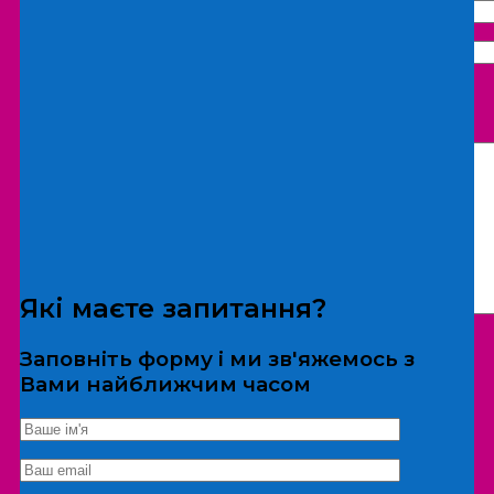
Що бажаєте замовити:
Екскурсія
Локація
Які маєте запитання?
Заповніть форму і ми зв'яжемось з
Вами найближчим часом
*Дані не передаються третім особам
Екскурсія/локація