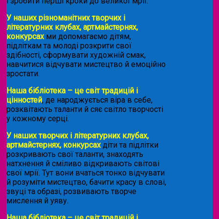
і зробити перші кроки до великої мрії.
У наших різноманітних творчих і
літературних клубах, артмайстернях,
конкурсах
ми допомагаємо дітям,
підліткам та молоді розкрити свої
здібності, сформувати художній смак,
навчитися відчувати мистецтво й емоційно
зростати.
Наша бібліотека – це світ традицій і
цінностей
, де народжується віра в себе,
розквітають таланти й сяє світло творчості
у кожному серці.
У наших творчих і літературних клубах,
артмайстернях, конкурсах
діти та підлітки
розкривають свої таланти, знаходять
натхнення й сміливо відкривають світові
свої мрії. Тут вони вчаться тонко відчувати
й розуміти мистецтво, бачити красу в слові,
звуці та образі, розвивають творче
мислення й уяву.
Наша бібліотека – це світ традицій і