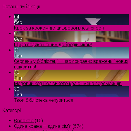
Останні публікації
04
Сер
Крок за кроком до цифрової впевненості
01
Сер
Щира подяка нашим добродійникам!
31
Лип
Серпень у бібліотеці — час яскравих вражень і нових
відкриттів!
30
Лип
Медовий код Поліського краю: імена переможців
30
Лип
Твоя бібліотека чепуриться
Категорії
Євроквіз
(15)
Єдина країна — єдина сім’я
(574)