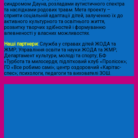
синдромом Дауна, розладами аутистичного спектра
та наслідками родових травм. Мета проекту –
сприяти соціальній адаптації дітей, залученню їх до
активного культурного та освітнього життя,
розвитку творчих здібностей і формуванню
впевненості у власних можливостях.
Наші партнери:
Служба у справах дітей ЖОДА та
ЖМР; Управління освіти та науки ЖОДА та ЖМР;
Департамент культури, молоді та спорту; БФ
«Турбота та милосердя; підлітковий клуб «Пролісок»;
ГО «Все робимо самі»; центр оздоровчий «Карітас-
спес»;
психологи, педагоги та вихователі ЗОШ.