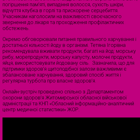
погіршення пам’яті, випадіння волосся, сухість шкіри,
відчуття клубка в горлі та прискорене серцебиття.
Учасникам наголосили на важливості своєчасного
звернення до лікаря та проходження профілактичних
обстежень.
Окремо обговорювали питання правильного харчування і
достатньої кількості йоду в організмі. Тетяна Ігорівна
рекомендувала вживати продукти, багаті на йод: морську
рибу, морепродукти, морську капусту, молочні продукти,
яйця, використовувати йодовану сіль. Зазначила, що для
підтримки здоров’я щитоподібної залози важливими є
збалансоване харчування, здоровий спосіб життя і
регулярна турбота про власне здоров’я.
Онлайн-зустріч проведено спільно з Департаментом
охорони здоров’я Житомирської обласної військової
адміністрації та КНП «Обласний інформаційно-аналітичний
центр медичної статистики» ЖОР.