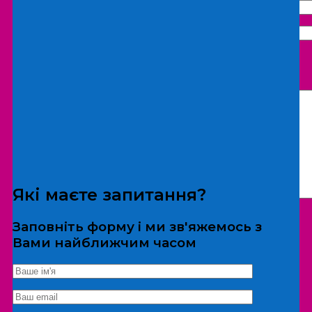
Що бажаєте замовити:
Екскурсія
Локація
Які маєте запитання?
Заповніть форму і ми зв'яжемось з
Вами найближчим часом
*Дані не передаються третім особам
Екскурсія/локація