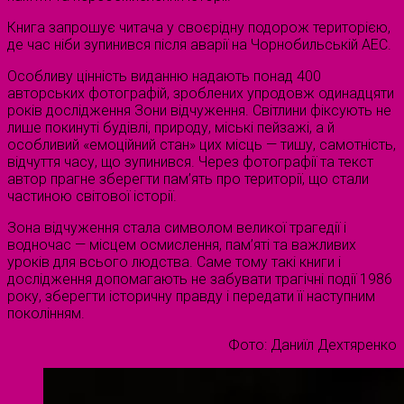
Книга запрошує читача у своєрідну подорож територією,
де час ніби зупинився після аварії на Чорнобильській АЕС.
Особливу цінність виданню надають понад 400
авторських фотографій, зроблених упродовж одинадцяти
років дослідження Зони відчуження. Світлини фіксують не
лише покинуті будівлі, природу, міські пейзажі, а й
особливий «емоційний стан» цих місць — тишу, самотність,
відчуття часу, що зупинився. Через фотографії та текст
автор прагне зберегти пам’ять про території, що стали
частиною світової історії.
Зона відчуження стала символом великої трагедії і
водночас — місцем осмислення, пам’яті та важливих
уроків для всього людства. Саме тому такі книги і
дослідження допомагають не забувати трагічні події 1986
року, зберегти історичну правду і передати її наступним
поколінням.
Фото: Даниїл Дехтяренко