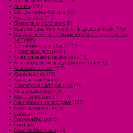
Історія міста Житомира
(14)
Анонси
(240)
Бібліотека без бар'єрів
(60)
Бібліотекарю
(21)
Біографи нашого краю
(8)
Відділ інноваційних технологій. Цифровий хаб.
(139)
Всеукраїнська програма ментального здоров'я "Ти
як?"
(405)
Дитячі бібліотеки області
(25)
Допитливим дітям
(670)
Книги оживають (аудіокниги)
(15)
Книжкові рекомендації зіркових гостей
(5)
Книжкова скриня
(255)
Краєзнавство
(15)
Краєзнавчий блог
(75)
Літературна Житомирщина
(81)
Ми в соцмережах
(7)
Молодіжний простір
(419)
Наші проєкти та програми
(125)
Нові надходження
(75)
Новини
(3 234)
Природа Полісся
(6)
Про нас
(1)
Проєкти/Програми
(35)