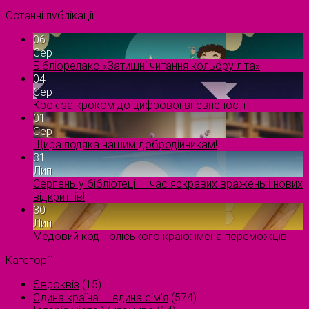
Останні публікації
06
Сер
Бібліорелакс «Затишні читання кольору літа»
04
Сер
Крок за кроком до цифрової впевненості
01
Сер
Щира подяка нашим добродійникам!
31
Лип
Серпень у бібліотеці — час яскравих вражень і нових
відкриттів!
30
Лип
Медовий код Поліського краю: імена переможців
Категорії
Євроквіз
(15)
Єдина країна — єдина сім’я
(574)