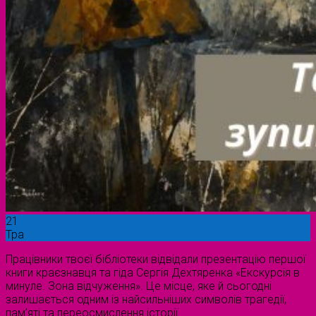
21
Тра
Працівники твоєї бібліотеки відвідали презентацію першої
книги краєзнавця та гіда Сергія Дехтяренка «Екскурсія в
минуле. Зона відчуження». Це місце, яке й сьогодні
залишається одним із найсильніших символів трагедії,
пам’яті та переосмислення історії.