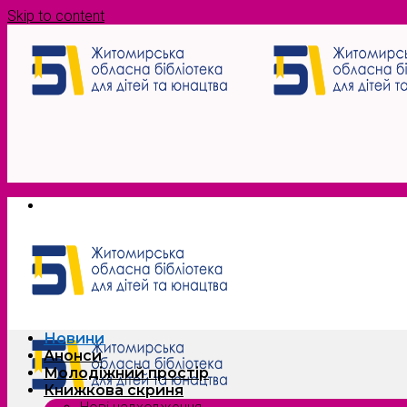
Skip to content
Новини
Анонси
Молодіжний простір
Книжкова скриня