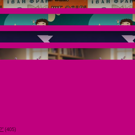
?"
(405)