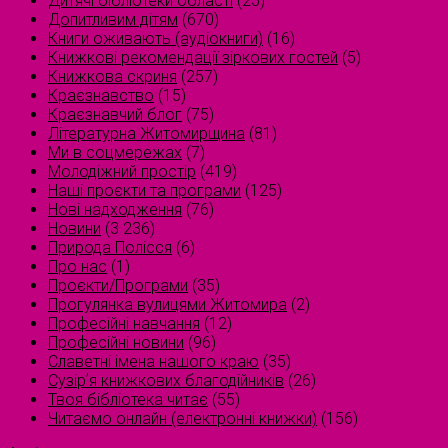
Дитячі бібліотеки області
(25)
Допитливим дітям
(670)
Книги оживають (аудіокниги)
(16)
Книжкові рекомендації зіркових гостей
(5)
Книжкова скриня
(257)
Краєзнавство
(15)
Краєзнавчий блог
(75)
Літературна Житомирщина
(81)
Ми в соцмережах
(7)
Молодіжний простір
(419)
Наші проєкти та програми
(125)
Нові надходження
(76)
Новини
(3 236)
Природа Полісся
(6)
Про нас
(1)
Проєкти/Програми
(35)
Прогулянка вулицями Житомира
(2)
Професійні навчання
(12)
Професійні новини
(96)
Славетні імена нашого краю
(35)
Сузірʼя книжкових благодійників
(26)
Твоя бібліотека читає
(55)
Читаємо онлайн (електронні книжки)
(156)