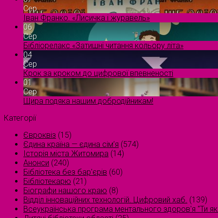
Сер
Іван Франко. «Лисичка і журавель»
06
Сер
Бібліорелакс «Затишні читання кольору літа»
04
Сер
Крок за кроком до цифрової впевненості
01
Сер
Щира подяка нашим добродійникам!
Категорії
Євроквіз
(15)
Єдина країна — єдина сім’я
(574)
Історія міста Житомира
(14)
Анонси
(240)
Бібліотека без бар'єрів
(60)
Бібліотекарю
(21)
Біографи нашого краю
(8)
Відділ інноваційних технологій. Цифровий хаб.
(139)
Всеукраїнська програма ментального здоров'я "Ти як