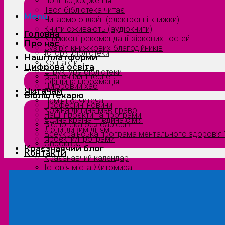
Нові надходження
Твоя бібліотека читає
Menu
Читаємо онлайн (електронні книжки)
Книги оживають (аудіокниги)
Головна
Книжкові рекомендації зіркових гостей
Про нас
Сузірʼя книжкових благодійників
Історія бібліотеки
Наші платформи
Контакти
Цифрова освіта
Структура бібліотеки
Безпечний інтернет
Офіційна інформація
Цифровий хаб
Читачам
Бібліотекарю
Пам’ятка читача
Професійні новини
Кожна дитина має право
Наші проєкти та програми
Єдина країна — єдина сім’я
Бібліотека без бар’єрів
Допитливим дітям
Всеукраїнська програма ментального здоров’я “
Проєкти/Програми
Євроквіз
Краєзнавчий блог
Контакти
Краєзнавчий календар
Історія міста Житомира
Біографи нашого краю
Природа Полісся
Літературна Житомирщина
Славетні імена нашого краю
Menu