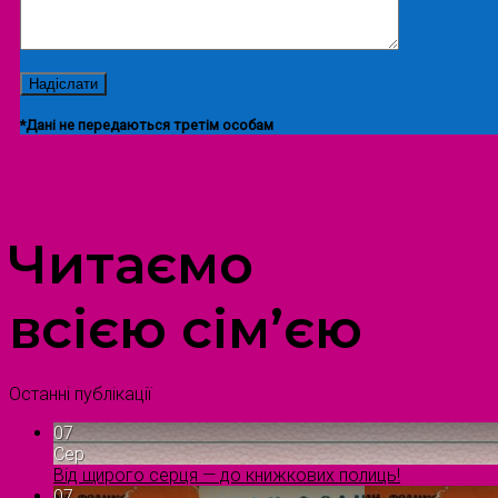
*Дані не передаються третім особам
ПРОСТІР ДОЗВІЛЛЯ ДІТЕЙ ТА ДОРОСЛИХ
Читаємо
всією сім’єю
Останні публікації
07
Сер
Від щирого серця — до книжкових полиць!
07