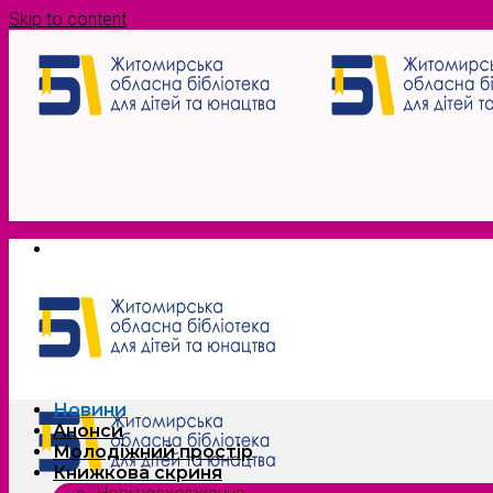
Skip to content
Новини
Анонси
Молодіжний простір
Книжкова скриня