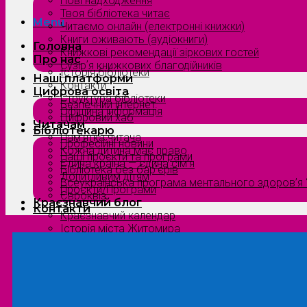
Нові надходження
Твоя бібліотека читає
Menu
Читаємо онлайн (електронні книжки)
Книги оживають (аудіокниги)
Головна
Книжкові рекомендації зіркових гостей
Про нас
Сузірʼя книжкових благодійників
Історія бібліотеки
Наші платформи
Контакти
Цифрова освіта
Структура бібліотеки
Безпечний інтернет
Офіційна інформація
Цифровий хаб
Читачам
Бібліотекарю
Пам’ятка читача
Професійні новини
Кожна дитина має право
Наші проєкти та програми
Єдина країна — єдина сім’я
Бібліотека без бар’єрів
Допитливим дітям
Всеукраїнська програма ментального здоров’я “
Проєкти/Програми
Євроквіз
Краєзнавчий блог
Контакти
Краєзнавчий календар
Історія міста Житомира
Біографи нашого краю
Природа Полісся
Літературна Житомирщина
Славетні імена нашого краю
Menu