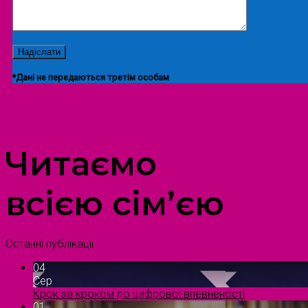
*Дані не передаються третім особам
ПРОСТІР ДОЗВІЛЛЯ ДІТЕЙ ТА ДОРОСЛИХ
Читаємо
всією сім’єю
Останні публікації
04
Сер
Крок за кроком до цифрової впевненості
01