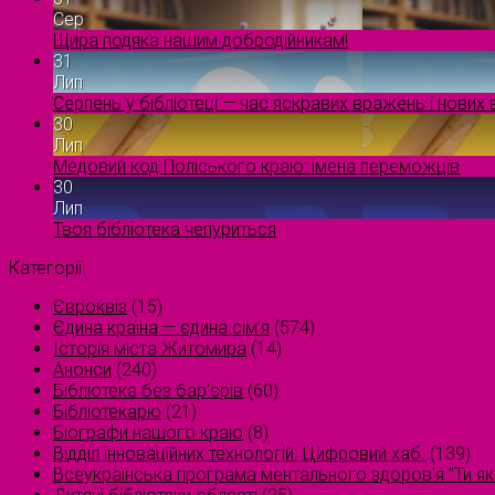
Сер
Щира подяка нашим добродійникам!
31
Лип
Серпень у бібліотеці — час яскравих вражень і нових в
30
Лип
Медовий код Поліського краю: імена переможців
30
Лип
Твоя бібліотека чепуриться
Категорії
Євроквіз
(15)
Єдина країна — єдина сім’я
(574)
Історія міста Житомира
(14)
Анонси
(240)
Бібліотека без бар'єрів
(60)
Бібліотекарю
(21)
Біографи нашого краю
(8)
Відділ інноваційних технологій. Цифровий хаб.
(139)
Всеукраїнська програма ментального здоров'я "Ти як