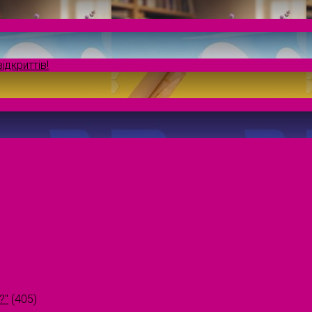
ідкриттів!
?"
(405)