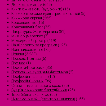
Дитячі бібліотеки області
(25)
Допитливим дітям
(669)
Книги оживають (аудіокниги)
(15)
Книжкові рекомендації зіркових гостей
(5)
Книжкова скриня
(255)
Краєзнавство
(15)
Краєзнавчий блог
(75)
Літературна Житомирщина
(81)
Ми в соцмережах
(7)
Молодіжний простір
(419)
Наші проєкти та програми
(125)
Нові надходження
(75)
Новини
(3 233)
Природа Полісся
(6)
Про нас
(1)
Проєкти/Програми
(35)
Прогулянка вулицями Житомира
(2)
Професійні навчання
(12)
Професійні новини
(96)
Славетні імена нашого краю
(35)
Сузірʼя книжкових благодійників
(25)
Твоя бібліотека читає
(55)
Читаємо онлайн (електронні книжки)
(156)