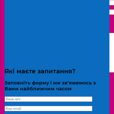
Що бажаєте замовити:
Екскурсія
Локація
Які маєте запитання?
Заповніть форму і ми зв'яжемось з
Вами найближчим часом
*Дані не передаються третім особам
Екскурсія/локація