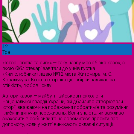
12
Тра
«Історії світла та сили» — таку назву має збірка казок, з
якою бібліотекарі завітали до учнів гуртка
«Книголюбчики» ліцею №12 міста Житомира ім. С.
Ковальчука. Кожна сторінка цієї збірки надихає на
стійкість, любов і силу.
Автори казок — майбутні військові психологи
Національної гвардії України, які дбайливо створювали
історії, зважаючи на побажання побратимів та розуміння
глибини дитячих переживань. Вони знають, як важливо
знаходити в собі сили та не соромитися просити про
допомогу, коли у житті виникають складні ситуації.