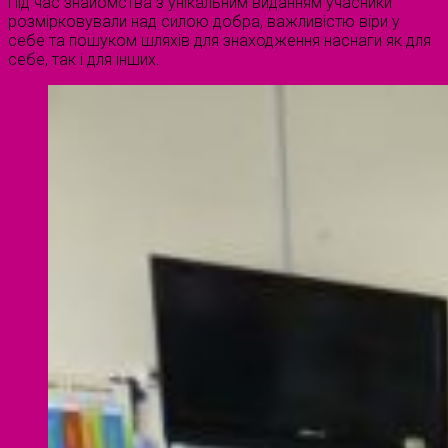
Під час знайомства з унікальним виданням учасники
розмірковували над силою добра, важливістю віри у
себе та пошуком шляхів для знаходження наснаги як для
себе, так і для інших.