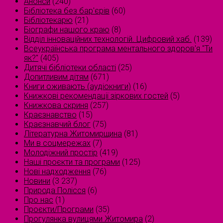
Анонси
(240)
Бібліотека без бар'єрів
(60)
Бібліотекарю
(21)
Біографи нашого краю
(8)
Відділ інноваційних технологій. Цифровий хаб.
(139)
Всеукраїнська програма ментального здоров'я "Ти
як?"
(405)
Дитячі бібліотеки області
(25)
Допитливим дітям
(671)
Книги оживають (аудіокниги)
(16)
Книжкові рекомендації зіркових гостей
(5)
Книжкова скриня
(257)
Краєзнавство
(15)
Краєзнавчий блог
(75)
Літературна Житомирщина
(81)
Ми в соцмережах
(7)
Молодіжний простір
(419)
Наші проєкти та програми
(125)
Нові надходження
(76)
Новини
(3 237)
Природа Полісся
(6)
Про нас
(1)
Проєкти/Програми
(35)
Прогулянка вулицями Житомира
(2)