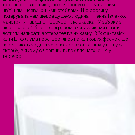
тропічного чарівника, що зачаровує своїм пишним
цвітінням і незвичайними стеблами. Цю рослину
подарувала нам щедра душею людина — Ганна Івченко,
майстриня народної творчості, лялькарка. У зв’язку з
цією подією бібліотекарі разом з читайликами навіть
встигли написати арттерапевтичну казку. В їх фантазіях
квіти Епіфіллума перетворились на квіткових феєчок, що
перелітають з однієї зеленої доріжки на іншу у пошуку
скарбу, в якому є чарівний пилок для натхнення у
творчості.