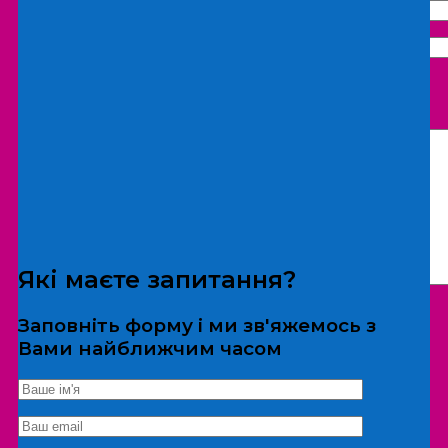
Що бажаєте замовити:
Екскурсія
Локація
Які маєте запитання?
Заповніть форму і ми зв'яжемось з
Вами найближчим часом
*Дані не передаються третім особам
Екскурсія/локація