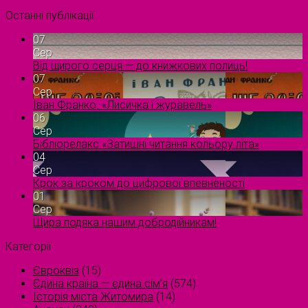
Останні публікації
07
Сер
Від щирого серця — до книжкових полиць!
07
Сер
Іван Франко. «Лисичка і журавель»
06
Сер
Бібліорелакс «Затишні читання кольору літа»
04
Сер
Крок за кроком до цифрової впевненості
01
Сер
Щира подяка нашим добродійникам!
Категорії
Євроквіз
(15)
Єдина країна — єдина сім’я
(574)
Історія міста Житомира
(14)