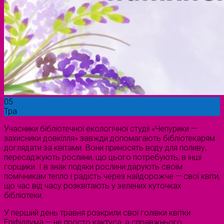
05
Тра
Учасники бібліотечної екологічної студії «Чепурики —
захисники довкілля» завжди допомагають бібліотекарям
доглядати за квітами. Вони приносять воду для поливу,
пересаджують рослини, що цього потребують, в інші
горщики. І в знак подяки рослини дарують своїм
помічникам тепло і радість через найдорожче — свої квіти,
що час від часу розквітають у зелених куточках
бібліотеки.
У перший день травня розкрили свої голівки квітки
Епіфіллума — не просто кактуса, а справжнього