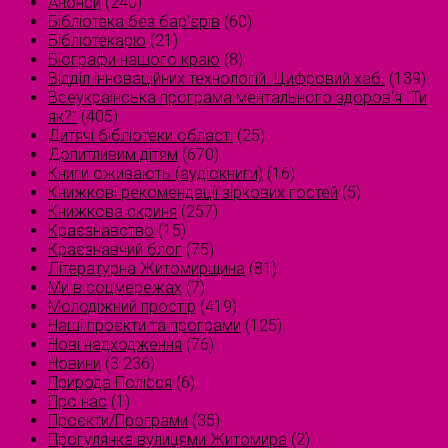
Анонси
(240)
Бібліотека без бар'єрів
(60)
Бібліотекарю
(21)
Біографи нашого краю
(8)
Відділ інноваційних технологій. Цифровий хаб.
(139)
Всеукраїнська програма ментального здоров'я "Ти
як?"
(405)
Дитячі бібліотеки області
(25)
Допитливим дітям
(670)
Книги оживають (аудіокниги)
(16)
Книжкові рекомендації зіркових гостей
(5)
Книжкова скриня
(257)
Краєзнавство
(15)
Краєзнавчий блог
(75)
Літературна Житомирщина
(81)
Ми в соцмережах
(7)
Молодіжний простір
(419)
Наші проєкти та програми
(125)
Нові надходження
(76)
Новини
(3 236)
Природа Полісся
(6)
Про нас
(1)
Проєкти/Програми
(35)
Прогулянка вулицями Житомира
(2)