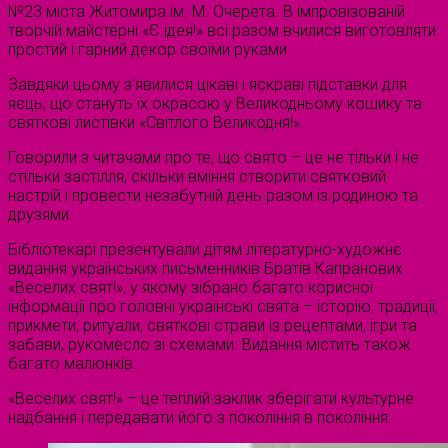
№23 міста Житомира ім. М. Очерета. В імпровізованій
творчій майстерні «Є ідея!» всі разом вчилися виготовляти
простий і гарний декор своїми руками.
Завдяки цьому з’явилися цікаві і яскраві підставки для
яєць, що стануть їх окрасою у Великодньому кошику та
святкові листівки «Світлого Великодня!».
Говорили з читачами про те, що свято – це не тільки і не
стільки застілля, скільки вміння створити святковий
настрій і провести незабутній день разом із родиною та
друзями.
Бібліотекарі презентували дітям літературно-художнє
видання українських письменників Братів Капранових
«Веселих свят!», у якому зібрано багато корисної
інформації про головні українські свята – історію, традиції,
прикмети, ритуали, святкові страви із рецептами, ігри та
забави, рукомесло зі схемами. Видання містить також
багато малюнків.
«Веселих свят!» – це теплий заклик зберігати культурне
надбання і передавати його з покоління в покоління.