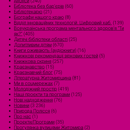
Анонси
(240)
Бібліотека без бар'єрів
(60)
Бібліотекарю
(21)
Біографи нашого краю
(8)
Відділ інноваційних технологій. Цифровий хаб.
(139)
Всеукраїнська програма ментального здоров'я "Ти
як?"
(405)
Дитячі бібліотеки області
(25)
Допитливим дітям
(670)
Книги оживають (аудіокниги)
(16)
Книжкові рекомендації зіркових гостей
(5)
Книжкова скриня
(257)
Краєзнавство
(15)
Краєзнавчий блог
(75)
Літературна Житомирщина
(81)
Ми в соцмережах
(7)
Молодіжний простір
(419)
Наші проєкти та програми
(125)
Нові надходження
(76)
Новини
(3 236)
Природа Полісся
(6)
Про нас
(1)
Проєкти/Програми
(35)
Прогулянка вулицями Житомира
(2)