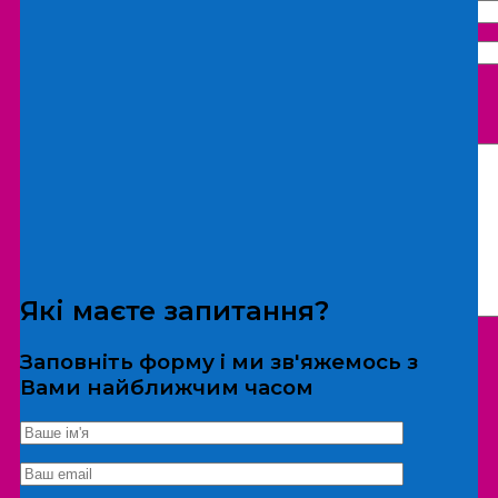
Що бажаєте замовити:
Екскурсія
Локація
Які маєте запитання?
Заповніть форму і ми зв'яжемось з
Вами найближчим часом
*Дані не передаються третім особам
Екскурсія/локація