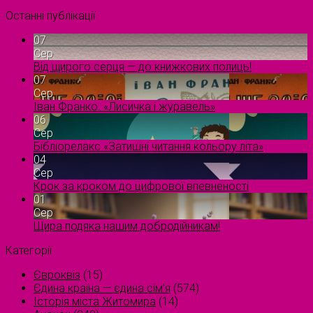
Останні публікації
07
Сер
Від щирого серця — до книжкових полиць!
07
Сер
Іван Франко. «Лисичка і журавель»
06
Сер
Бібліорелакс «Затишні читання кольору літа»
04
Сер
Крок за кроком до цифрової впевненості
01
Сер
Щира подяка нашим добродійникам!
Категорії
Євроквіз
(15)
Єдина країна — єдина сім’я
(574)
Історія міста Житомира
(14)