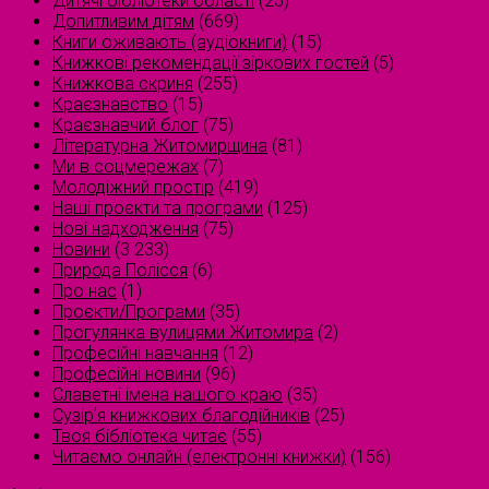
Дитячі бібліотеки області
(25)
Допитливим дітям
(669)
Книги оживають (аудіокниги)
(15)
Книжкові рекомендації зіркових гостей
(5)
Книжкова скриня
(255)
Краєзнавство
(15)
Краєзнавчий блог
(75)
Літературна Житомирщина
(81)
Ми в соцмережах
(7)
Молодіжний простір
(419)
Наші проєкти та програми
(125)
Нові надходження
(75)
Новини
(3 233)
Природа Полісся
(6)
Про нас
(1)
Проєкти/Програми
(35)
Прогулянка вулицями Житомира
(2)
Професійні навчання
(12)
Професійні новини
(96)
Славетні імена нашого краю
(35)
Сузірʼя книжкових благодійників
(25)
Твоя бібліотека читає
(55)
Читаємо онлайн (електронні книжки)
(156)