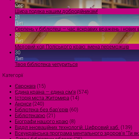
Сер
Щира подяка нашим добродійникам!
31
Лип
Серпень у бібліотеці — час яскравих вражень і нових в
30
Лип
Медовий код Поліського краю: імена переможців
30
Лип
Твоя бібліотека чепуриться
Категорії
Євроквіз
(15)
Єдина країна — єдина сім’я
(574)
Історія міста Житомира
(14)
Анонси
(240)
Бібліотека без бар'єрів
(60)
Бібліотекарю
(21)
Біографи нашого краю
(8)
Відділ інноваційних технологій. Цифровий хаб.
(139)
Всеукраїнська програма ментального здоров'я "Ти як