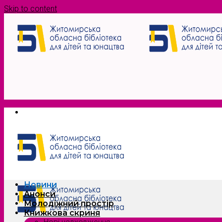
Skip to content
Новини
Анонси
Молодіжний простір
Книжкова скриня