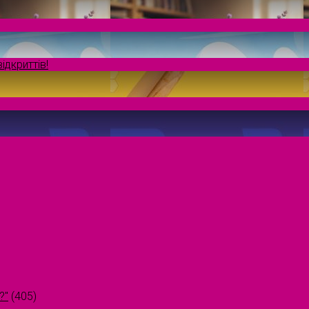
ідкриттів!
?"
(405)