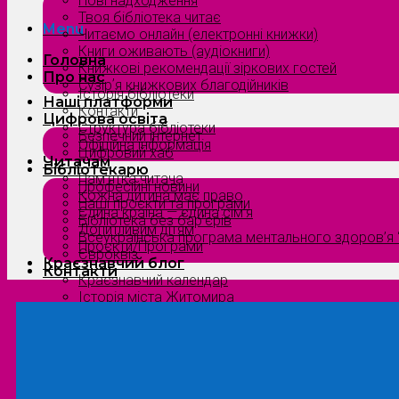
Нові надходження
Твоя бібліотека читає
Menu
Читаємо онлайн (електронні книжки)
Книги оживають (аудіокниги)
Головна
Книжкові рекомендації зіркових гостей
Про нас
Сузірʼя книжкових благодійників
Історія бібліотеки
Наші платформи
Контакти
Цифрова освіта
Структура бібліотеки
Безпечний інтернет
Офіційна інформація
Цифровий хаб
Читачам
Бібліотекарю
Пам’ятка читача
Професійні новини
Кожна дитина має право
Наші проєкти та програми
Єдина країна — єдина сім’я
Бібліотека без бар’єрів
Допитливим дітям
Всеукраїнська програма ментального здоров’я “
Проєкти/Програми
Євроквіз
Краєзнавчий блог
Контакти
Краєзнавчий календар
Історія міста Житомира
Біографи нашого краю
Природа Полісся
Літературна Житомирщина
Славетні імена нашого краю
Menu