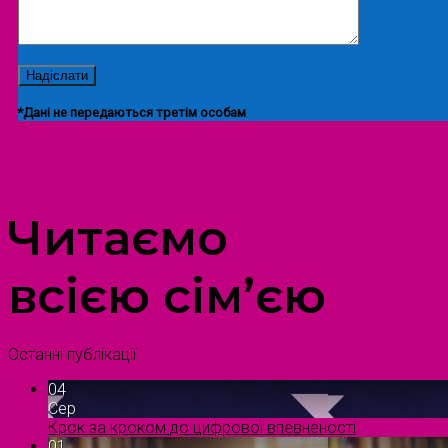
*Дані не передаються третім особам
ПРОСТІР ДОЗВІЛЛЯ ДІТЕЙ ТА ДОРОСЛИХ
Читаємо
всією сім’єю
Останні публікації
04
Сер
Крок за кроком до цифрової впевненості
01