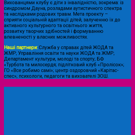
Вихованцями клубу є діти з інвалідністю, зокрема: із
синдромом Дауна, розладами аутистичного спектра
та наслідками родових травм. Мета проекту –
сприяти соціальній адаптації дітей, залученню їх до
активного культурного та освітнього життя,
розвитку творчих здібностей і формуванню
впевненості у власних можливостях.
Наші партнери:
Служба у справах дітей ЖОДА та
ЖМР; Управління освіти та науки ЖОДА та ЖМР;
Департамент культури, молоді та спорту; БФ
«Турбота та милосердя; підлітковий клуб «Пролісок»;
ГО «Все робимо самі»; центр оздоровчий «Карітас-
спес»;
психологи, педагоги та вихователі ЗОШ.