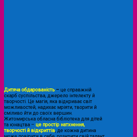
Дитяча обдарованість
–
це справжній
скарб суспільства, джерело інтелекту й
творчості. Це магія, яка відкриває світ
можливостей, надихає мріяти, творити й
сміливо йти до своїх вершин.
Житомирська обласна бібліотека для дітей
та юнацтва –
це простір натхнення,
творчості й відкриттів
, де кожна дитина
може повірити в себе, розкрити свій талант