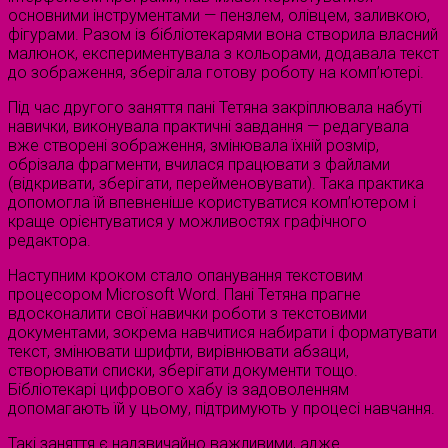
основними інструментами — пензлем, олівцем, заливкою,
фігурами. Разом із бібліотекарями вона створила власний
малюнок, експериментувала з кольорами, додавала текст
до зображення, зберігала готову роботу на комп’ютері.
Під час другого заняття пані Тетяна закріплювала набуті
навички, виконувала практичні завдання — редагувала
вже створені зображення, змінювала їхній розмір,
обрізала фрагменти, вчилася працювати з файлами
(відкривати, зберігати, перейменовувати). Така практика
допомогла їй впевненіше користуватися комп’ютером і
краще орієнтуватися у можливостях графічного
редактора.
Наступним кроком стало опанування текстовим
процесором Microsoft Word. Пані Тетяна прагне
вдосконалити свої навички роботи з текстовими
документами, зокрема навчитися набирати і форматувати
текст, змінювати шрифти, вирівнювати абзаци,
створювати списки, зберігати документи тощо.
Бібліотекарі цифрового хабу із задоволенням
допомагають їй у цьому, підтримують у процесі навчання.
Такі заняття є надзвичайно важливими, адже