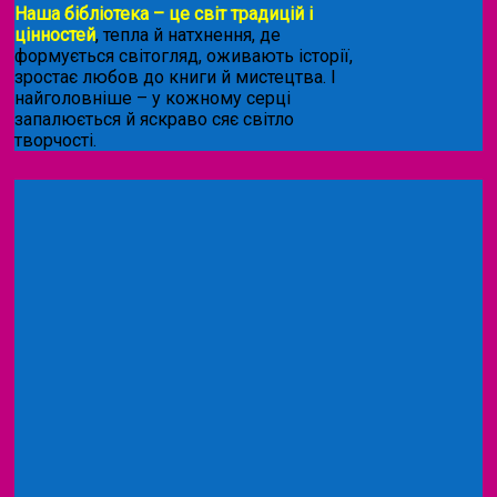
Наша бібліотека – це світ традицій і
цінностей
, тепла й натхнення, де
формується світогляд, оживають історії,
зростає любов до книги й мистецтва. І
найголовніше – у кожному серці
запалюється й яскраво сяє світло
творчості.