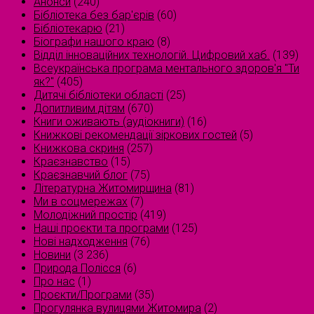
Анонси
(240)
Бібліотека без бар'єрів
(60)
Бібліотекарю
(21)
Біографи нашого краю
(8)
Відділ інноваційних технологій. Цифровий хаб.
(139)
Всеукраїнська програма ментального здоров'я "Ти
як?"
(405)
Дитячі бібліотеки області
(25)
Допитливим дітям
(670)
Книги оживають (аудіокниги)
(16)
Книжкові рекомендації зіркових гостей
(5)
Книжкова скриня
(257)
Краєзнавство
(15)
Краєзнавчий блог
(75)
Літературна Житомирщина
(81)
Ми в соцмережах
(7)
Молодіжний простір
(419)
Наші проєкти та програми
(125)
Нові надходження
(76)
Новини
(3 236)
Природа Полісся
(6)
Про нас
(1)
Проєкти/Програми
(35)
Прогулянка вулицями Житомира
(2)