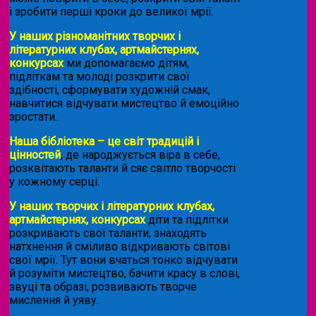
і зробити перші кроки до великої мрії.
У наших різноманітних творчих і
літературних клубах, артмайстернях,
конкурсах
ми допомагаємо дітям,
підліткам та молоді розкрити свої
здібності, сформувати художній смак,
навчитися відчувати мистецтво й емоційно
зростати.
Наша бібліотека – це світ традицій і
цінностей
, де народжується віра в себе,
розквітають таланти й сяє світло творчості
у кожному серці.
У наших творчих і літературних клубах,
артмайстернях, конкурсах
діти та підлітки
розкривають свої таланти, знаходять
натхнення й сміливо відкривають світові
свої мрії. Тут вони вчаться тонко відчувати
й розуміти мистецтво, бачити красу в слові,
звуці та образі, розвивають творче
мислення й уяву.