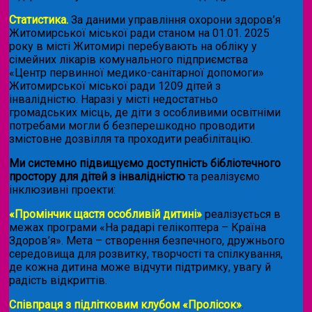
Статистика.
За даними управління охорони здоров’я
Житомирської міської ради станом на 01.01. 2025
року в місті Житомирі перебувають на обліку у
сімейних лікарів комунального підприємства
«Центр первинної медико-санітарної допомоги»
Житомирської міської ради 1209 дітей з
інвалідністю. Наразі у місті недостатньо
громадських місць, де діти з особливими освітніми
потребами могли б безперешкодно проводити
змістовне дозвілля та проходити реабілітацію.
Ми системно підвищуємо доступність бібліотечного
простору для дітей з інвалідністю
та реалізуємо
інклюзивні проекти:
«Промінчик щастя особливій дитині»
реалізується в
межах програми «На радарі гелікоптера – Країна
Здоров’я». Мета – створення безпечного, дружнього
середовища для розвитку, творчості та спілкування,
де кожна дитина може відчути підтримку, увагу й
радість відкриттів.
Співпраця з підлітковим клубом «Пролісок»
.