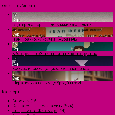
Останні публікації
07
Сер
Від щирого серця — до книжкових полиць!
07
Сер
Іван Франко. «Лисичка і журавель»
06
Сер
Бібліорелакс «Затишні читання кольору літа»
04
Сер
Крок за кроком до цифрової впевненості
01
Сер
Щира подяка нашим добродійникам!
Категорії
Євроквіз
(15)
Єдина країна — єдина сім’я
(574)
Історія міста Житомира
(14)