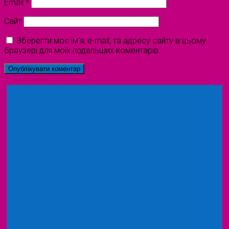
Email
*
Сайт
Зберегти моє ім'я, e-mail, та адресу сайту в цьому
браузері для моїх подальших коментарів.