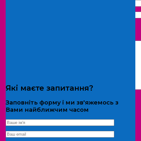
Що бажаєте замовити:
Екскурсія
Локація
Які маєте запитання?
Заповніть форму і ми зв'яжемось з
Вами найближчим часом
*Дані не передаються третім особам
Екскурсія/локація