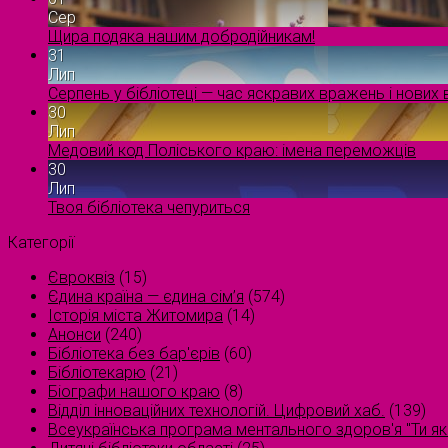
Сер
Щира подяка нашим добродійникам!
31
Лип
Серпень у бібліотеці — час яскравих вражень і нових в
30
Лип
Медовий код Поліського краю: імена переможців
30
Лип
Твоя бібліотека чепуриться
Категорії
Євроквіз
(15)
Єдина країна — єдина сім’я
(574)
Історія міста Житомира
(14)
Анонси
(240)
Бібліотека без бар'єрів
(60)
Бібліотекарю
(21)
Біографи нашого краю
(8)
Відділ інноваційних технологій. Цифровий хаб.
(139)
Всеукраїнська програма ментального здоров'я "Ти як