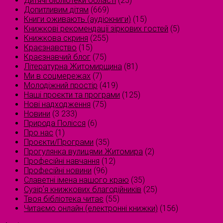
Дитячі бібліотеки області
(25)
Допитливим дітям
(669)
Книги оживають (аудіокниги)
(15)
Книжкові рекомендації зіркових гостей
(5)
Книжкова скриня
(255)
Краєзнавство
(15)
Краєзнавчий блог
(75)
Літературна Житомирщина
(81)
Ми в соцмережах
(7)
Молодіжний простір
(419)
Наші проєкти та програми
(125)
Нові надходження
(75)
Новини
(3 233)
Природа Полісся
(6)
Про нас
(1)
Проєкти/Програми
(35)
Прогулянка вулицями Житомира
(2)
Професійні навчання
(12)
Професійні новини
(96)
Славетні імена нашого краю
(35)
Сузірʼя книжкових благодійників
(25)
Твоя бібліотека читає
(55)
Читаємо онлайн (електронні книжки)
(156)