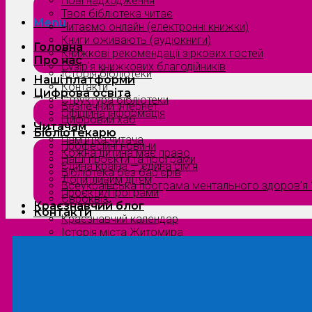
Нові надходження
Твоя бібліотека читає
Menu
Читаємо онлайн (електронні книжки)
Книги оживають (аудіокниги)
Головна
Книжкові рекомендації зіркових гостей
Про нас
Сузірʼя книжкових благодійників
Історія бібліотеки
Наші платформи
Контакти
Цифрова освіта
Структура бібліотеки
Безпечний інтернет
Офіційна інформація
Цифровий хаб
Читачам
Бібліотекарю
Пам’ятка читача
Професійні новини
Кожна дитина має право
Наші проєкти та програми
Єдина країна — єдина сім’я
Бібліотека без бар’єрів
Допитливим дітям
Всеукраїнська програма ментального здоров’я “
Проєкти/Програми
Євроквіз
Краєзнавчий блог
Контакти
Краєзнавчий календар
Історія міста Житомира
Біографи нашого краю
Природа Полісся
Літературна Житомирщина
Славетні імена нашого краю
Menu