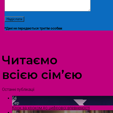
*Дані не передаються третім особам
ПРОСТІР ДОЗВІЛЛЯ ДІТЕЙ ТА ДОРОСЛИХ
Читаємо
всією сім’єю
Останні публікації
04
Сер
Крок за кроком до цифрової впевненості
01