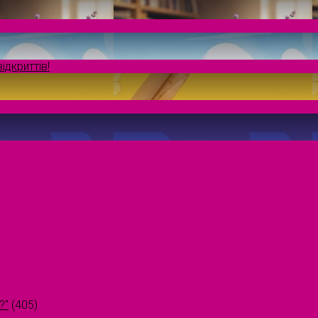
ідкриттів!
?"
(405)