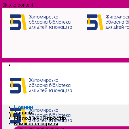
Skip to content
Новини
Анонси
Молодіжний простір
Книжкова скриня