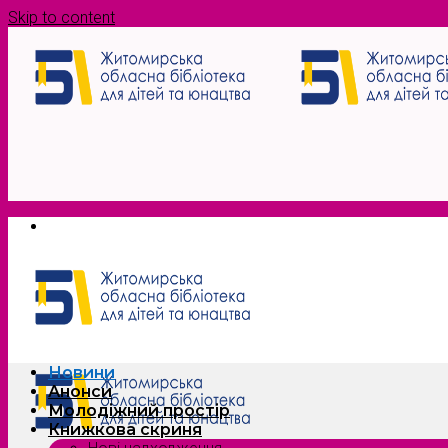
Skip to content
Новини
Анонси
Молодіжний простір
Книжкова скриня