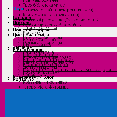
Нові надходження
Твоя бібліотека читає
Menu
Читаємо онлайн (електронні книжки)
Книги оживають (аудіокниги)
Головна
Книжкові рекомендації зіркових гостей
Про нас
Сузірʼя книжкових благодійників
Історія бібліотеки
Наші платформи
Контакти
Цифрова освіта
Структура бібліотеки
Безпечний інтернет
Офіційна інформація
Цифровий хаб
Читачам
Бібліотекарю
Пам’ятка читача
Професійні новини
Кожна дитина має право
Наші проєкти та програми
Єдина країна — єдина сім’я
Бібліотека без бар’єрів
Допитливим дітям
Всеукраїнська програма ментального здоров’я “
Проєкти/Програми
Євроквіз
Краєзнавчий блог
Контакти
Краєзнавчий календар
Історія міста Житомира
Біографи нашого краю
Природа Полісся
Літературна Житомирщина
Славетні імена нашого краю
Menu