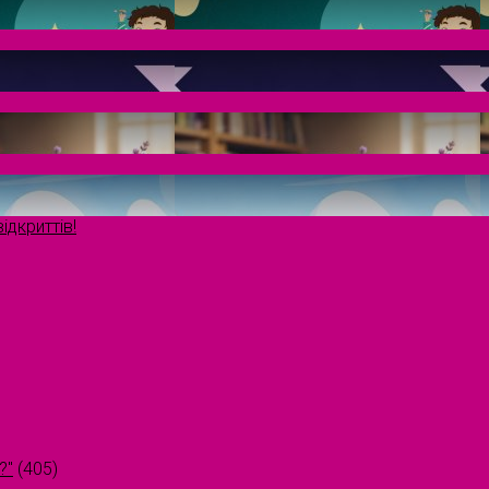
ідкриттів!
?"
(405)