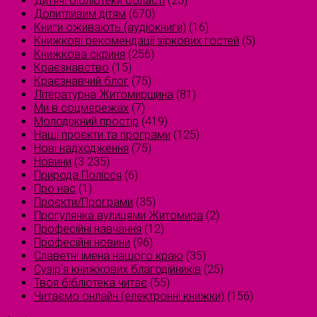
Дитячі бібліотеки області
(25)
Допитливим дітям
(670)
Книги оживають (аудіокниги)
(16)
Книжкові рекомендації зіркових гостей
(5)
Книжкова скриня
(256)
Краєзнавство
(15)
Краєзнавчий блог
(75)
Літературна Житомирщина
(81)
Ми в соцмережах
(7)
Молодіжний простір
(419)
Наші проєкти та програми
(125)
Нові надходження
(75)
Новини
(3 235)
Природа Полісся
(6)
Про нас
(1)
Проєкти/Програми
(35)
Прогулянка вулицями Житомира
(2)
Професійні навчання
(12)
Професійні новини
(96)
Славетні імена нашого краю
(35)
Сузірʼя книжкових благодійників
(25)
Твоя бібліотека читає
(55)
Читаємо онлайн (електронні книжки)
(156)