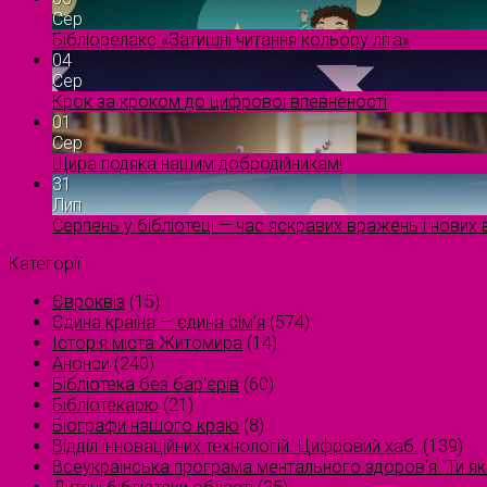
Сер
Бібліорелакс «Затишні читання кольору літа»
04
Сер
Крок за кроком до цифрової впевненості
01
Сер
Щира подяка нашим добродійникам!
31
Лип
Серпень у бібліотеці — час яскравих вражень і нових в
Категорії
Євроквіз
(15)
Єдина країна — єдина сім’я
(574)
Історія міста Житомира
(14)
Анонси
(240)
Бібліотека без бар'єрів
(60)
Бібліотекарю
(21)
Біографи нашого краю
(8)
Відділ інноваційних технологій. Цифровий хаб.
(139)
Всеукраїнська програма ментального здоров'я "Ти як