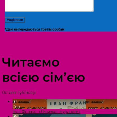
*Дані не передаються третім особам
ПРОСТІР ДОЗВІЛЛЯ ДІТЕЙ ТА ДОРОСЛИХ
Читаємо
всією сім’єю
Останні публікації
07
Сер
Іван Франко. «Лисичка і журавель»
06