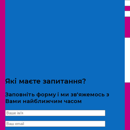
Що бажаєте замовити:
Екскурсія
Локація
Які маєте запитання?
Заповніть форму і ми зв'яжемось з
Вами найближчим часом
*Дані не передаються третім особам
Екскурсія/локація