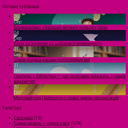
Останні публікації
06
Сер
Бібліорелакс «Затишні читання кольору літа»
04
Сер
Крок за кроком до цифрової впевненості
01
Сер
Щира подяка нашим добродійникам!
31
Лип
Серпень у бібліотеці — час яскравих вражень і нових
відкриттів!
30
Лип
Медовий код Поліського краю: імена переможців
Категорії
Євроквіз
(15)
Єдина країна — єдина сім’я
(574)