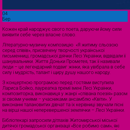
04
Бер
Кожен край народжує свого поета, даруючи йому сили
виявити себе через власне слово.
Літературно-музичну композицію «Я житиму сльозою
серед співів», присвячену творчості української
письменниці, громадської діячки Лесі Українки, відвідали її
шанувальники. Життя Доньки Прометея, так її називали
люди – це легендарний подвиг жінки, яка увібрала в себе
силу і мудрість, талант і щиру душу нашого народу.
З концертною програмою перед гостями виступила
Лариса Бойко, лауреатка премії імені Лесі Українки,
композиторка, виконавиця у жанрі «співана поезія» разом
зі своїми учнями – учасниками ансамблю «Квіти». У
виконанні талановитих дівчат та їх керівниці звучали пісні
на вірші нашої неперевершеної землячки – Лесі Українки.
Бібліотекарі запросили дітлахів Житомирської міської
дитячої громадської організації «Все робимо самі», які