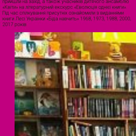
прийшли на захід, а також учасників дитячого ансамблю
«Квіти» на літературний екскурс «Еволюція однієї книги».
Під час спілкування присутніх ознайомили з виданнями
книги Лесі Українки «Біда навчить» 1968, 1973, 1988, 2000,
2017 років.