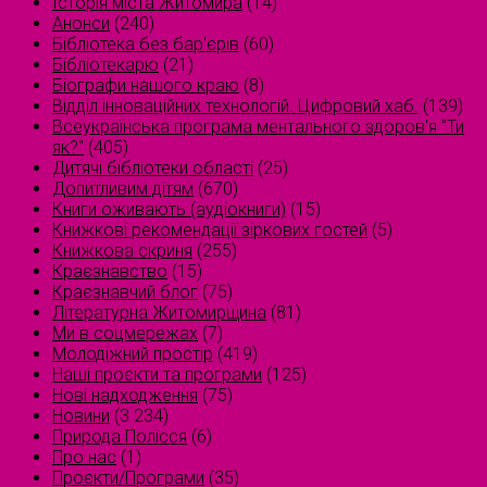
Історія міста Житомира
(14)
Анонси
(240)
Бібліотека без бар'єрів
(60)
Бібліотекарю
(21)
Біографи нашого краю
(8)
Відділ інноваційних технологій. Цифровий хаб.
(139)
Всеукраїнська програма ментального здоров'я "Ти
як?"
(405)
Дитячі бібліотеки області
(25)
Допитливим дітям
(670)
Книги оживають (аудіокниги)
(15)
Книжкові рекомендації зіркових гостей
(5)
Книжкова скриня
(255)
Краєзнавство
(15)
Краєзнавчий блог
(75)
Літературна Житомирщина
(81)
Ми в соцмережах
(7)
Молодіжний простір
(419)
Наші проєкти та програми
(125)
Нові надходження
(75)
Новини
(3 234)
Природа Полісся
(6)
Про нас
(1)
Проєкти/Програми
(35)