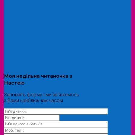
Моя
недільна читаночка
з
Настею
Заповніть форму і ми зв'яжемось
з Вами найближчим часом