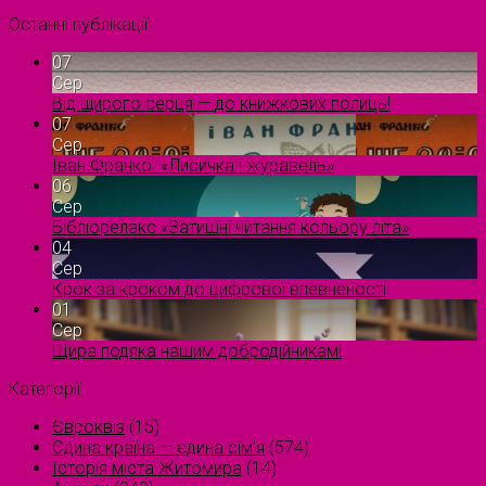
Останні публікації
07
Сер
Від щирого серця — до книжкових полиць!
07
Сер
Іван Франко. «Лисичка і журавель»
06
Сер
Бібліорелакс «Затишні читання кольору літа»
04
Сер
Крок за кроком до цифрової впевненості
01
Сер
Щира подяка нашим добродійникам!
Категорії
Євроквіз
(15)
Єдина країна — єдина сім’я
(574)
Історія міста Житомира
(14)