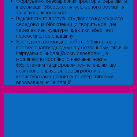
Формування безбар’єрних просторів, сервісів та
інформації - Збереження культурного розмаїття
та національної пам’яті
Відкритість та доступність дієвого культурного
середовища бібліотеки, що творить нові ідеї
через активні культурні практики, зберігає і
переосмислює спадщину
Злагоджена командна робота бібліотекарів
професіоналів-однодумців у безпечному, фізично
і віртуально інноваційному середовищі, з
можливістю постійного навчання новим
бібліотечним та цифровим компетенціям, що
позитивно сприяє філософії роботи з
користувачами, розвитку та оперативному
впровадження інновацій.