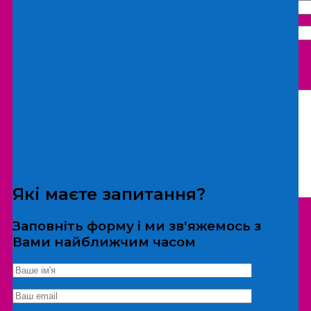
Що бажаєте замовити:
Екскурсія
Локація
Які маєте запитання?
Заповніть форму і ми зв'яжемось з
Вами найближчим часом
*Дані не передаються третім особам
Екскурсія/локація