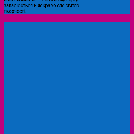
запалюється й яскраво сяє світло
творчості.