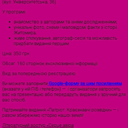
(вул. Університетська, 36).
У програмі:
знайомство з авторами та їхніми дослідженнями;
унікальні фото, схеми і маловідомі факти з історії
Житомира;
живе спілкування, автограф-сесія та можливість
придбати видання першим.
Ціна: 350 грн.
Обсяг: 160 сторінок ексклюзивної інформації.
Вхід за попередньою реєстрацією.
Ви можете заповнити
Google-форму за цим посиланням
(вказати у ній ПІБ і телефон) — і організатори запросять
вас на презентацію або передадуть видання у зручний для
вас спосіб.
Підтримайте видання «Патріот. Краєзнавчі розвідки» — і
разом збережімо історію нашої землі!
Літературний зоотур «Серце звіра