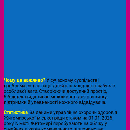
Чому це важливо?
У сучасному суспільстві
проблема соціалізації дітей з інвалідністю набуває
особливої ваги. Створюючи доступний простір,
бібліотека відкриває можливості для розвитку,
підтримки й упевненості кожного відвідувача.
Статистика.
За даними управління охорони здоров’я
Житомирської міської ради станом на 01.01. 2025
року в місті Житомирі перебувають на обліку у
сімейних лікарів комунального підприємства