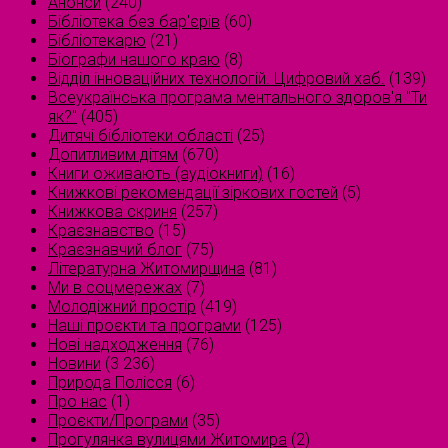
Анонси
(240)
Бібліотека без бар'єрів
(60)
Бібліотекарю
(21)
Біографи нашого краю
(8)
Відділ інноваційних технологій. Цифровий хаб.
(139)
Всеукраїнська програма ментального здоров'я "Ти
як?"
(405)
Дитячі бібліотеки області
(25)
Допитливим дітям
(670)
Книги оживають (аудіокниги)
(16)
Книжкові рекомендації зіркових гостей
(5)
Книжкова скриня
(257)
Краєзнавство
(15)
Краєзнавчий блог
(75)
Літературна Житомирщина
(81)
Ми в соцмережах
(7)
Молодіжний простір
(419)
Наші проєкти та програми
(125)
Нові надходження
(76)
Новини
(3 236)
Природа Полісся
(6)
Про нас
(1)
Проєкти/Програми
(35)
Прогулянка вулицями Житомира
(2)