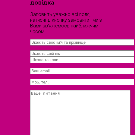
довідка
Заповніть уважно всі поля,
натисніть кнопку замовити і ми з
Вами зв'яжемось найближчим
часом.