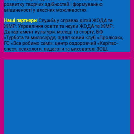
розвитку творчих здібностей і формуванню
впевненості у власних можливостях.
Наші партнери:
Служба у справах дітей ЖОДА та
ЖМР; Управління освіти та науки ЖОДА та ЖМР;
Департамент культури, молоді та спорту; БФ
«Турбота та милосердя; підлітковий клуб «Пролісок»;
ГО «Все робимо самі»; центр оздоровчий «Карітас-
спес»;
психологи, педагоги та вихователі ЗОШ.