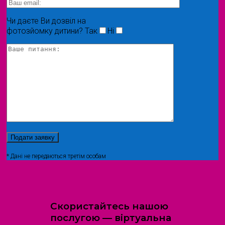
Чи даєте Ви дозвіл на
фотозйомку дитини?
Так
Ні
* Дані не передаються третім особам
Скористайтесь нашою
послугою — віртуальна