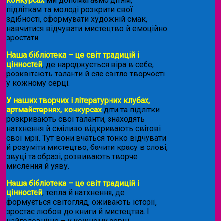
конкурсах
ми допомагаємо дітям,
підліткам та молоді розкрити свої
здібності, сформувати художній смак,
навчитися відчувати мистецтво й емоційно
зростати.
Наша бібліотека – це світ традицій і
цінностей
, де народжується віра в себе,
розквітають таланти й сяє світло творчості
у кожному серці.
У наших творчих і літературних клубах,
артмайстернях, конкурсах
діти та підлітки
розкривають свої таланти, знаходять
натхнення й сміливо відкривають світові
свої мрії. Тут вони вчаться тонко відчувати
й розуміти мистецтво, бачити красу в слові,
звуці та образі, розвивають творче
мислення й уяву.
Наша бібліотека – це світ традицій і
цінностей
, тепла й натхнення, де
формується світогляд, оживають історії,
зростає любов до книги й мистецтва. І
найголовніше – у кожному серці