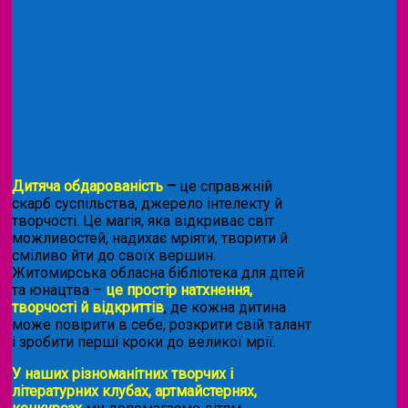
Дитяча обдарованість
–
це справжній
скарб суспільства, джерело інтелекту й
творчості. Це магія, яка відкриває світ
можливостей, надихає мріяти, творити й
сміливо йти до своїх вершин.
Житомирська обласна бібліотека для дітей
та юнацтва –
це простір натхнення,
творчості й відкриттів
, де кожна дитина
може повірити в себе, розкрити свій талант
і зробити перші кроки до великої мрії.
У наших різноманітних творчих і
літературних клубах, артмайстернях,