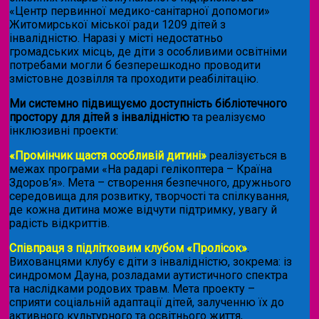
«Центр первинної медико-санітарної допомоги»
Житомирської міської ради 1209 дітей з
інвалідністю. Наразі у місті недостатньо
громадських місць, де діти з особливими освітніми
потребами могли б безперешкодно проводити
змістовне дозвілля та проходити реабілітацію.
Ми системно підвищуємо доступність бібліотечного
простору для дітей з інвалідністю
та реалізуємо
інклюзивні проекти:
«Промінчик щастя особливій дитині»
реалізується в
межах програми «На радарі гелікоптера – Країна
Здоров’я». Мета – створення безпечного, дружнього
середовища для розвитку, творчості та спілкування,
де кожна дитина може відчути підтримку, увагу й
радість відкриттів.
Співпраця з підлітковим клубом «Пролісок»
.
Вихованцями клубу є діти з інвалідністю, зокрема: із
синдромом Дауна, розладами аутистичного спектра
та наслідками родових травм. Мета проекту –
сприяти соціальній адаптації дітей, залученню їх до
активного культурного та освітнього життя,