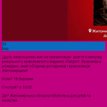
03
Бер
Друзі, запрошуємо вас на презентацію другого випуску
унікального краєзнавчого видання «Патріот. Краєзнавчі
розвідки», який об’єднав дослідників і краєзнавців
Житомирщини!
Коли? 18 березня
О котрій? о 16:00.
Де? Житомирська обласна бібліотека для дітей та
юнацтва,