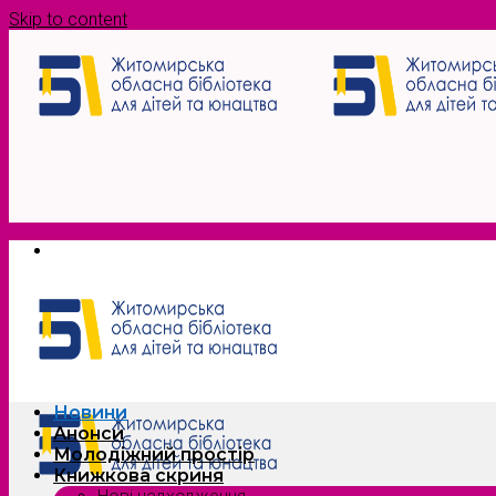
Skip to content
Новини
Анонси
Молодіжний простір
Книжкова скриня