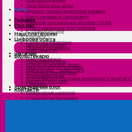
Нові надходження
Твоя бібліотека читає
Menu
Читаємо онлайн (електронні книжки)
Книги оживають (аудіокниги)
Головна
Книжкові рекомендації зіркових гостей
Про нас
Сузірʼя книжкових благодійників
Історія бібліотеки
Наші платформи
Контакти
Цифрова освіта
Структура бібліотеки
Безпечний інтернет
Офіційна інформація
Цифровий хаб
Читачам
Бібліотекарю
Пам’ятка читача
Професійні новини
Кожна дитина має право
Наші проєкти та програми
Єдина країна — єдина сім’я
Бібліотека без бар’єрів
Допитливим дітям
Всеукраїнська програма ментального здоров’я “
Проєкти/Програми
Євроквіз
Краєзнавчий блог
Контакти
Краєзнавчий календар
Історія міста Житомира
Біографи нашого краю
Природа Полісся
Літературна Житомирщина
Славетні імена нашого краю
Menu