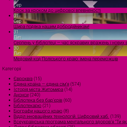
Сер
Крок за кроком до цифрової впевненості
01
Сер
Щира подяка нашим добродійникам!
31
Лип
Серпень у бібліотеці — час яскравих вражень і нових в
30
Лип
Медовий код Поліського краю: імена переможців
Категорії
Євроквіз
(15)
Єдина країна — єдина сім’я
(574)
Історія міста Житомира
(14)
Анонси
(240)
Бібліотека без бар'єрів
(60)
Бібліотекарю
(21)
Біографи нашого краю
(8)
Відділ інноваційних технологій. Цифровий хаб.
(139)
Всеукраїнська програма ментального здоров'я "Ти як