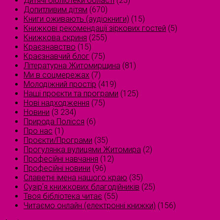
Дитячі бібліотеки області
(25)
Допитливим дітям
(670)
Книги оживають (аудіокниги)
(15)
Книжкові рекомендації зіркових гостей
(5)
Книжкова скриня
(255)
Краєзнавство
(15)
Краєзнавчий блог
(75)
Літературна Житомирщина
(81)
Ми в соцмережах
(7)
Молодіжний простір
(419)
Наші проєкти та програми
(125)
Нові надходження
(75)
Новини
(3 234)
Природа Полісся
(6)
Про нас
(1)
Проєкти/Програми
(35)
Прогулянка вулицями Житомира
(2)
Професійні навчання
(12)
Професійні новини
(96)
Славетні імена нашого краю
(35)
Сузірʼя книжкових благодійників
(25)
Твоя бібліотека читає
(55)
Читаємо онлайн (електронні книжки)
(156)