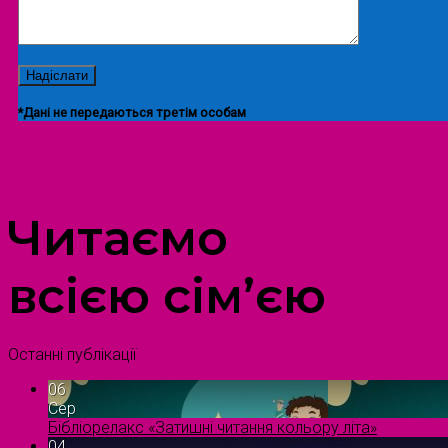
*Дані не передаються третім особам
ПРОСТІР ДОЗВІЛЛЯ ДІТЕЙ ТА ДОРОСЛИХ
Читаємо
всією сім’єю
Останні публікації
06
Сер
Бібліорелакс «Затишні читання кольору літа»
04