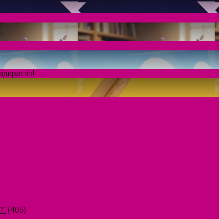
ідкриттів!
?"
(405)