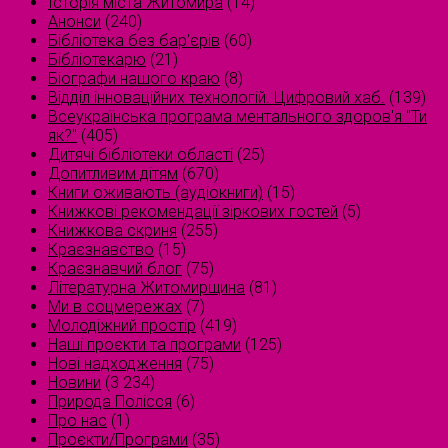
Історія міста Житомира
(14)
Анонси
(240)
Бібліотека без бар'єрів
(60)
Бібліотекарю
(21)
Біографи нашого краю
(8)
Відділ інноваційних технологій. Цифровий хаб.
(139)
Всеукраїнська програма ментального здоров'я "Ти
як?"
(405)
Дитячі бібліотеки області
(25)
Допитливим дітям
(670)
Книги оживають (аудіокниги)
(15)
Книжкові рекомендації зіркових гостей
(5)
Книжкова скриня
(255)
Краєзнавство
(15)
Краєзнавчий блог
(75)
Літературна Житомирщина
(81)
Ми в соцмережах
(7)
Молодіжний простір
(419)
Наші проєкти та програми
(125)
Нові надходження
(75)
Новини
(3 234)
Природа Полісся
(6)
Про нас
(1)
Проєкти/Програми
(35)