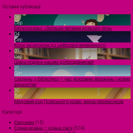
Останні публікації
06
Сер
Бібліорелакс «Затишні читання кольору літа»
04
Сер
Крок за кроком до цифрової впевненості
01
Сер
Щира подяка нашим добродійникам!
31
Лип
Серпень у бібліотеці — час яскравих вражень і нових
відкриттів!
30
Лип
Медовий код Поліського краю: імена переможців
Категорії
Євроквіз
(15)
Єдина країна — єдина сім’я
(574)