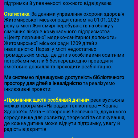
підтримки й упевненості кожного відвідувача.
Статистика.
За даними управління охорони здоров’я
Житомирської міської ради станом на 01.01. 2025
року в місті Житомирі перебувають на обліку у
сімейних лікарів комунального підприємства
«Центр первинної медико-санітарної допомоги»
Житомирської міської ради 1209 дітей з
інвалідністю. Наразі у місті недостатньо
громадських місць, де діти з особливими освітніми
потребами могли б безперешкодно проводити
змістовне дозвілля та проходити реабілітацію.
Ми системно підвищуємо доступність бібліотечного
простору для дітей з інвалідністю
та реалізуємо
інклюзивні проекти:
«Промінчик щастя особливій дитині»
реалізується в
межах програми «На радарі гелікоптера – Країна
Здоров’я». Мета – створення безпечного, дружнього
середовища для розвитку, творчості та спілкування,
де кожна дитина може відчути підтримку, увагу й
радість відкриттів.