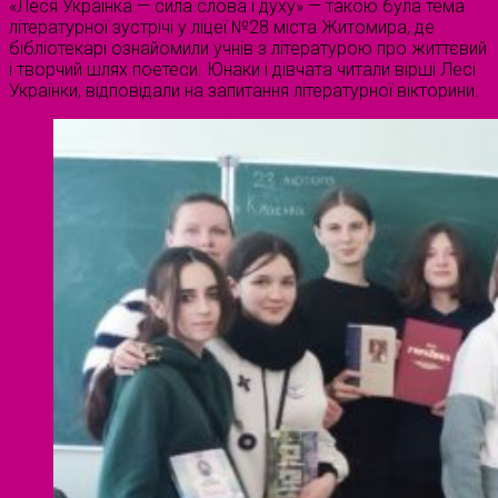
«Леся Українка — сила слова і духу» — такою була тема
літературної зустрічі у ліцеї №28 міста Житомира, де
бібліотекарі ознайомили учнів з літературою про життєвий
і творчий шлях поетеси. Юнаки і дівчата читали вірші Лесі
Українки, відповідали на запитання літературної вікторини.