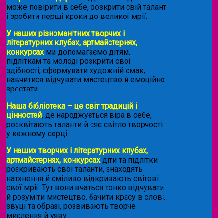
може повірити в себе, розкрити свій талант
і зробити перші кроки до великої мрії.
У наших різноманітних творчих і
літературних клубах, артмайстернях,
конкурсах
ми допомагаємо дітям,
підліткам та молоді розкрити свої
здібності, сформувати художній смак,
навчитися відчувати мистецтво й емоційно
зростати.
Наша бібліотека – це світ традицій і
цінностей
, де народжується віра в себе,
розквітають таланти й сяє світло творчості
у кожному серці.
У наших творчих і літературних клубах,
артмайстернях, конкурсах
діти та підлітки
розкривають свої таланти, знаходять
натхнення й сміливо відкривають світові
свої мрії. Тут вони вчаться тонко відчувати
й розуміти мистецтво, бачити красу в слові,
звуці та образі, розвивають творче
мислення й уяву.