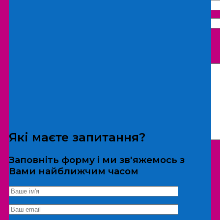
Що бажаєте замовити:
Екскурсія
Локація
Які маєте запитання?
Заповніть форму і ми зв'яжемось з
Вами найближчим часом
*Дані не передаються третім особам
Екскурсія/локація