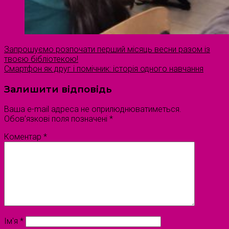
Запрошуємо розпочати перший місяць весни разом із
твоєю бібліотекою!
Смартфон як друг і помічник: історія одного навчання
Залишити відповідь
Ваша e-mail адреса не оприлюднюватиметься.
Обов’язкові поля позначені
*
Коментар
*
Ім'я
*