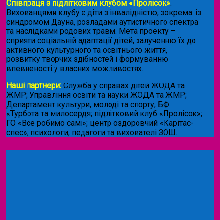
Співпраця з підлітковим клубом «Пролісок»
.
Вихованцями клубу є діти з інвалідністю, зокрема: із
синдромом Дауна, розладами аутистичного спектра
та наслідками родових травм. Мета проекту –
сприяти соціальній адаптації дітей, залученню їх до
активного культурного та освітнього життя,
розвитку творчих здібностей і формуванню
впевненості у власних можливостях.
Наші партнери:
Служба у справах дітей ЖОДА та
ЖМР; Управління освіти та науки ЖОДА та ЖМР;
Департамент культури, молоді та спорту; БФ
«Турбота та милосердя; підлітковий клуб «Пролісок»;
ГО «Все робимо самі»; центр оздоровчий «Карітас-
спес»;
психологи, педагоги та вихователі ЗОШ.