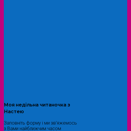
Моя
недільна читаночка
з
Настею
Заповніть форму і ми зв'яжемось
з Вами найближчим часом