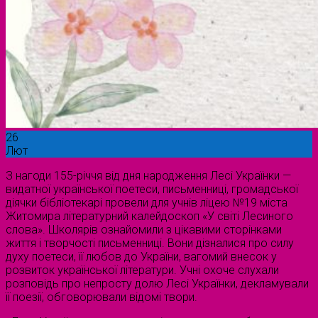
26
Лют
З нагоди 155-річчя від дня народження Лесі Українки —
видатної української поетеси, письменниці, громадської
діячки бібліотекарі провели для учнів ліцею №19 міста
Житомира літературний калейдоскоп «У світі Лесиного
слова». Школярів ознайомили з цікавими сторінками
життя і творчості письменниці. Вони дізналися про силу
духу поетеси, її любов до України, вагомий внесок у
розвиток української літератури. Учні охоче слухали
розповідь про непросту долю Лесі Українки, декламували
її поезії, обговорювали відомі твори.