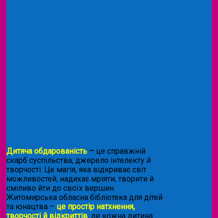
Дитяча обдарованість
–
це справжній
скарб суспільства, джерело інтелекту й
творчості. Це магія, яка відкриває світ
можливостей, надихає мріяти, творити й
сміливо йти до своїх вершин.
Житомирська обласна бібліотека для дітей
та юнацтва –
це простір натхнення,
творчості й відкриттів
, де кожна дитина