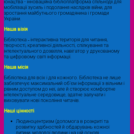
юнацтва - інноваційна бібліоплатформа спільнодії для
мобілізації зусиль і подолання наслідків війни, для
зростання майбутнього громадянина і громади
України.
Наша візія
Бібліотека ˗ інтерактивна територія для читання,
творчості, креативної діяльності, спілкування та
інтелектуального дозвілля, навігатор у друкованому
та цифровому світі інформації.
Наша місія
Бібліотека для всіх і для кожного. Бібліотека не лише
забезпечує максимальний об'єм інформації з вільним і
рівним доступом до неї, але й створює комфортне
інтелектуальне середовище, здатне залучати і
виховувати нові покоління читачів.
Наші цінності
Людиноцентризм (допомога в розкриті та
розвитку здібностей й обдарувань кожної
дитини, молодої людини і на цій основі