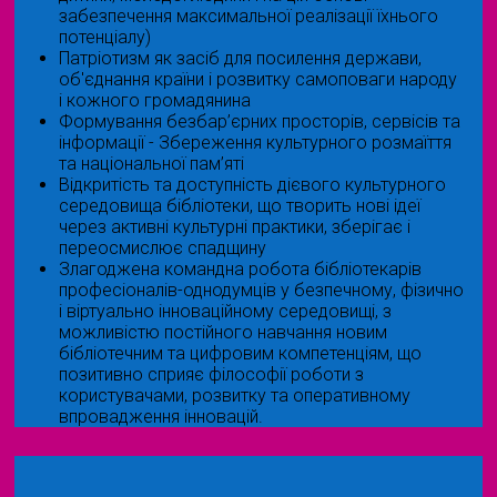
забезпечення максимальної реалізації їхнього
потенціалу)
Патріотизм як засіб для посилення держави,
об'єднання країни і розвитку самоповаги народу
і кожного громадянина
Формування безбар’єрних просторів, сервісів та
інформації - Збереження культурного розмаїття
та національної пам’яті
Відкритість та доступність дієвого культурного
середовища бібліотеки, що творить нові ідеї
через активні культурні практики, зберігає і
переосмислює спадщину
Злагоджена командна робота бібліотекарів
професіоналів-однодумців у безпечному, фізично
і віртуально інноваційному середовищі, з
можливістю постійного навчання новим
бібліотечним та цифровим компетенціям, що
позитивно сприяє філософії роботи з
користувачами, розвитку та оперативному
впровадження інновацій.