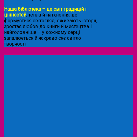
Наша бібліотека – це світ традицій і
цінностей
, тепла й натхнення, де
формується світогляд, оживають історії,
зростає любов до книги й мистецтва. І
найголовніше – у кожному серці
запалюється й яскраво сяє світло
творчості.