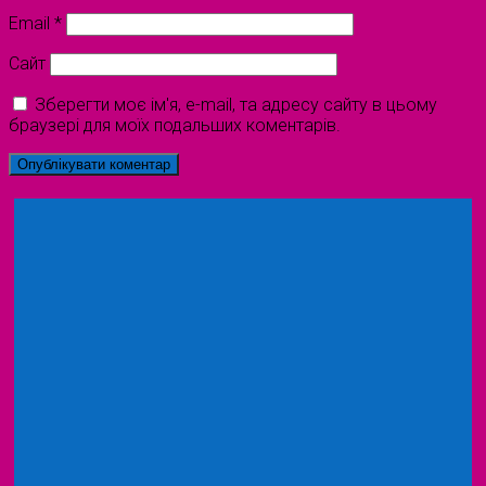
Email
*
Сайт
Зберегти моє ім'я, e-mail, та адресу сайту в цьому
браузері для моїх подальших коментарів.