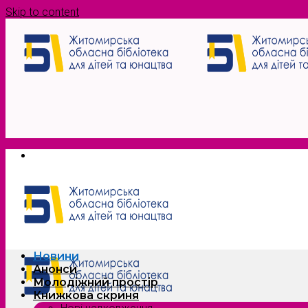
Skip to content
Новини
Анонси
Молодіжний простір
Книжкова скриня