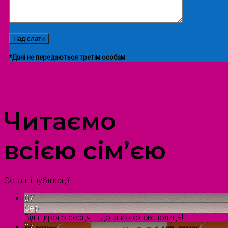
*Дані не передаються третім особам
ПРОСТІР ДОЗВІЛЛЯ ДІТЕЙ ТА ДОРОСЛИХ
Читаємо
всією сім’єю
Останні публікації
07
Сер
Від щирого серця — до книжкових полиць!
07