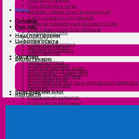
Нові надходження
Твоя бібліотека читає
Menu
Читаємо онлайн (електронні книжки)
Книги оживають (аудіокниги)
Головна
Книжкові рекомендації зіркових гостей
Про нас
Сузірʼя книжкових благодійників
Історія бібліотеки
Наші платформи
Контакти
Цифрова освіта
Структура бібліотеки
Безпечний інтернет
Офіційна інформація
Цифровий хаб
Читачам
Бібліотекарю
Пам’ятка читача
Професійні новини
Кожна дитина має право
Наші проєкти та програми
Єдина країна — єдина сім’я
Бібліотека без бар’єрів
Допитливим дітям
Всеукраїнська програма ментального здоров’я “
Проєкти/Програми
Євроквіз
Краєзнавчий блог
Контакти
Краєзнавчий календар
Історія міста Житомира
Біографи нашого краю
Природа Полісся
Літературна Житомирщина
Славетні імена нашого краю
Menu