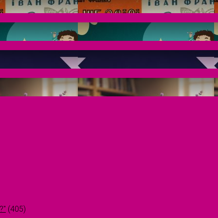
?"
(405)