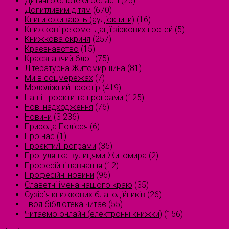
Дитячі бібліотеки області
(25)
Допитливим дітям
(670)
Книги оживають (аудіокниги)
(16)
Книжкові рекомендації зіркових гостей
(5)
Книжкова скриня
(257)
Краєзнавство
(15)
Краєзнавчий блог
(75)
Літературна Житомирщина
(81)
Ми в соцмережах
(7)
Молодіжний простір
(419)
Наші проєкти та програми
(125)
Нові надходження
(76)
Новини
(3 236)
Природа Полісся
(6)
Про нас
(1)
Проєкти/Програми
(35)
Прогулянка вулицями Житомира
(2)
Професійні навчання
(12)
Професійні новини
(96)
Славетні імена нашого краю
(35)
Сузірʼя книжкових благодійників
(26)
Твоя бібліотека читає
(55)
Читаємо онлайн (електронні книжки)
(156)