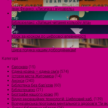
Сер
Іван Франко. «Лисичка і журавель»
06
Сер
Бібліорелакс «Затишні читання кольору літа»
04
Сер
Крок за кроком до цифрової впевненості
01
Сер
Щира подяка нашим добродійникам!
Категорії
Євроквіз
(15)
Єдина країна — єдина сім’я
(574)
Історія міста Житомира
(14)
Анонси
(240)
Бібліотека без бар'єрів
(60)
Бібліотекарю
(21)
Біографи нашого краю
(8)
Відділ інноваційних технологій. Цифровий хаб.
(139)
Всеукраїнська програма ментального здоров'я "Ти як