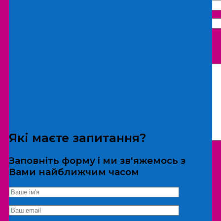
Що бажаєте замовити:
Екскурсія
Локація
Які маєте запитання?
Заповніть форму і ми зв'яжемось з
Вами найближчим часом
*Дані не передаються третім особам
Екскурсія/локація