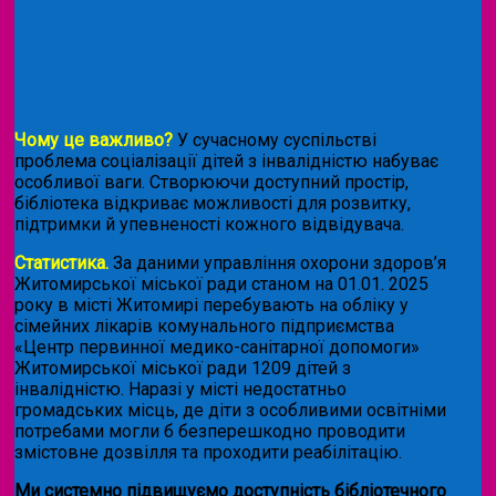
Чому це важливо?
У сучасному суспільстві
проблема соціалізації дітей з інвалідністю набуває
особливої ваги. Створюючи доступний простір,
бібліотека відкриває можливості для розвитку,
підтримки й упевненості кожного відвідувача.
Статистика.
За даними управління охорони здоров’я
Житомирської міської ради станом на 01.01. 2025
року в місті Житомирі перебувають на обліку у
сімейних лікарів комунального підприємства
«Центр первинної медико-санітарної допомоги»
Житомирської міської ради 1209 дітей з
інвалідністю. Наразі у місті недостатньо
громадських місць, де діти з особливими освітніми
потребами могли б безперешкодно проводити
змістовне дозвілля та проходити реабілітацію.
Ми системно підвищуємо доступність бібліотечного