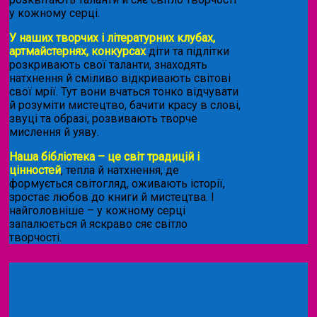
у кожному серці.
У наших творчих і літературних клубах,
артмайстернях, конкурсах
діти та підлітки
розкривають свої таланти, знаходять
натхнення й сміливо відкривають світові
свої мрії. Тут вони вчаться тонко відчувати
й розуміти мистецтво, бачити красу в слові,
звуці та образі, розвивають творче
мислення й уяву.
Наша бібліотека – це світ традицій і
цінностей
, тепла й натхнення, де
формується світогляд, оживають історії,
зростає любов до книги й мистецтва. І
найголовніше – у кожному серці
запалюється й яскраво сяє світло
творчості.