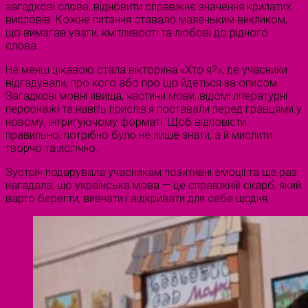
загадкові слова, відновити справжнє значення крилатих
висловів. Кожне питання ставало маленьким викликом,
що вимагав уваги, кмітливості та любові до рідного
слова.
Не менш цікавою стала вікторина «Хто я?», де учасники
відгадували, про кого або про що йдеться за описом.
Загадкові мовні явища, частини мови, відомі літературні
персонажі та навіть прислів’я поставали перед гравцями у
новому, інтригуючому форматі. Щоб відповісти
правильно, потрібно було не лише знати, а й мислити
творчо та логічно.
Зустріч подарувала учасникам позитивні емоції та ще раз
нагадала, що українська мова — це справжній скарб, який
варто берегти, вивчати і відкривати для себе щодня.