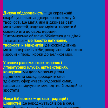
Дитяча обдарованість
–
це справжній
скарб суспільства, джерело інтелекту й
творчості. Це магія, яка відкриває світ
можливостей, надихає мріяти, творити й
сміливо йти до своїх вершин.
Житомирська обласна бібліотека для дітей
та юнацтва –
це простір натхнення,
творчості й відкриттів
, де кожна дитина
може повірити в себе, розкрити свій талант
і зробити перші кроки до великої мрії.
У наших різноманітних творчих і
літературних клубах, артмайстернях,
конкурсах
ми допомагаємо дітям,
підліткам та молоді розкрити свої
здібності, сформувати художній смак,
навчитися відчувати мистецтво й емоційно
зростати.
Наша бібліотека – це світ традицій і
цінностей
, де народжується віра в себе,
розквітають таланти й сяє світло творчості