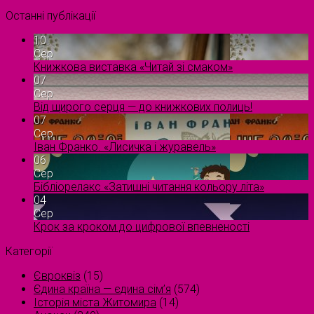
Останні публікації
10
Сер
Книжкова виставка «Читай зі смаком»
07
Сер
Від щирого серця — до книжкових полиць!
07
Сер
Іван Франко. «Лисичка і журавель»
06
Сер
Бібліорелакс «Затишні читання кольору літа»
04
Сер
Крок за кроком до цифрової впевненості
Категорії
Євроквіз
(15)
Єдина країна — єдина сім’я
(574)
Історія міста Житомира
(14)