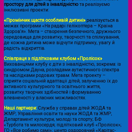
простору для дітей з інвалідністю
та реалізуємо
інклюзивні проекти:
«Промінчик щастя особливій дитині»
реалізується в
межах програми «На радарі гелікоптера – Країна
Здоров’я». Мета – створення безпечного, дружнього
середовища для розвитку, творчості та спілкування,
де кожна дитина може відчути підтримку, увагу й
радість відкриттів.
Співпраця з підлітковим клубом «Пролісок»
.
Вихованцями клубу є діти з інвалідністю, зокрема: із
синдромом Дауна, розладами аутистичного спектра
та наслідками родових травм. Мета проекту –
сприяти соціальній адаптації дітей, залученню їх до
активного культурного та освітнього життя,
розвитку творчих здібностей і формуванню
впевненості у власних можливостях.
Наші партнери:
Служба у справах дітей ЖОДА та
ЖМР; Управління освіти та науки ЖОДА та ЖМР;
Департамент культури, молоді та спорту; БФ
«Турбота та милосердя; підлітковий клуб «Пролісок»;
ГО «Все робимо самі»; центр оздоровчий «Карітас-