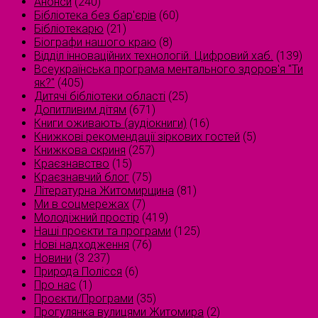
Анонси
(240)
Бібліотека без бар'єрів
(60)
Бібліотекарю
(21)
Біографи нашого краю
(8)
Відділ інноваційних технологій. Цифровий хаб.
(139)
Всеукраїнська програма ментального здоров'я "Ти
як?"
(405)
Дитячі бібліотеки області
(25)
Допитливим дітям
(671)
Книги оживають (аудіокниги)
(16)
Книжкові рекомендації зіркових гостей
(5)
Книжкова скриня
(257)
Краєзнавство
(15)
Краєзнавчий блог
(75)
Літературна Житомирщина
(81)
Ми в соцмережах
(7)
Молодіжний простір
(419)
Наші проєкти та програми
(125)
Нові надходження
(76)
Новини
(3 237)
Природа Полісся
(6)
Про нас
(1)
Проєкти/Програми
(35)
Прогулянка вулицями Житомира
(2)