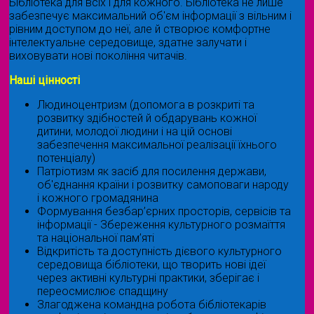
Бібліотека для всіх і для кожного. Бібліотека не лише
забезпечує максимальний об'єм інформації з вільним і
рівним доступом до неї, але й створює комфортне
інтелектуальне середовище, здатне залучати і
виховувати нові покоління читачів.
Наші цінності
Людиноцентризм (допомога в розкриті та
розвитку здібностей й обдарувань кожної
дитини, молодої людини і на цій основі
забезпечення максимальної реалізації їхнього
потенціалу)
Патріотизм як засіб для посилення держави,
об'єднання країни і розвитку самоповаги народу
і кожного громадянина
Формування безбар’єрних просторів, сервісів та
інформації - Збереження культурного розмаїття
та національної пам’яті
Відкритість та доступність дієвого культурного
середовища бібліотеки, що творить нові ідеї
через активні культурні практики, зберігає і
переосмислює спадщину
Злагоджена командна робота бібліотекарів