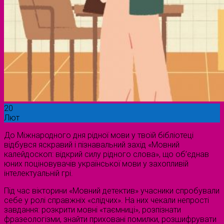
20
Лют
До Міжнародного дня рідної мови у твоїй бібліотеці
відбувся яскравий і пізнавальний захід «Мовний
калейдоскоп: відкрий силу рідного слова», що об’єднав
юних поціновувачів української мови у захопливій
інтелектуальній грі.
Під час вікторини «Мовний детектив» учасники спробували
себе у ролі справжніх «слідчих». На них чекали непрості
завдання: розкрити мовні «таємниці», розпізнати
фразеологізми, знайти приховані помилки, розшифрувати