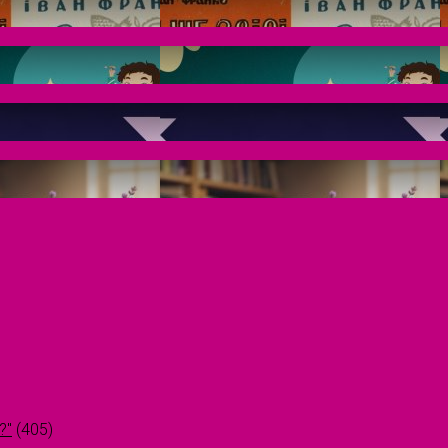
?"
(405)