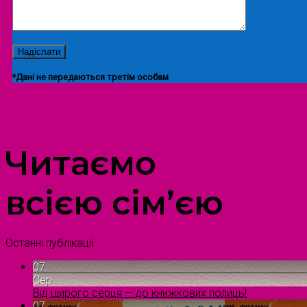
*Дані не передаються третім особам
ПРОСТІР ДОЗВІЛЛЯ ДІТЕЙ ТА ДОРОСЛИХ
Читаємо
всією сім’єю
Останні публікації
07
Сер
Від щирого серця — до книжкових полиць!
07