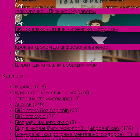
Сер
Іван Франко. «Лисичка і журавель»
06
Сер
Бібліорелакс «Затишні читання кольору літа»
04
Сер
Крок за кроком до цифрової впевненості
01
Сер
Щира подяка нашим добродійникам!
Категорії
Євроквіз
(15)
Єдина країна — єдина сім’я
(574)
Історія міста Житомира
(14)
Анонси
(240)
Бібліотека без бар'єрів
(60)
Бібліотекарю
(21)
Біографи нашого краю
(8)
Відділ інноваційних технологій. Цифровий хаб.
(139)
Всеукраїнська програма ментального здоров'я "Ти як