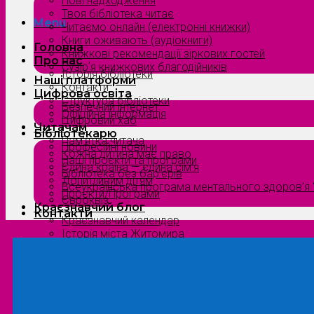
Нові надходження
Твоя бібліотека читає
Menu
Читаємо онлайн (електронні книжки)
Книги оживають (аудіокниги)
Головна
Книжкові рекомендації зіркових гостей
Про нас
Сузірʼя книжкових благодійників
Історія бібліотеки
Наші платформи
Контакти
Цифрова освіта
Структура бібліотеки
Безпечний інтернет
Офіційна інформація
Цифровий хаб
Читачам
Бібліотекарю
Пам’ятка читача
Професійні новини
Кожна дитина має право
Наші проєкти та програми
Єдина країна — єдина сім’я
Бібліотека без бар’єрів
Допитливим дітям
Всеукраїнська програма ментального здоров’я “
Проєкти/Програми
Євроквіз
Краєзнавчий блог
Контакти
Краєзнавчий календар
Історія міста Житомира
Біографи нашого краю
Природа Полісся
Літературна Житомирщина
Славетні імена нашого краю
Menu