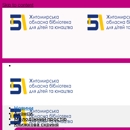
Skip to content
Новини
Анонси
Молодіжний простір
Книжкова скриня