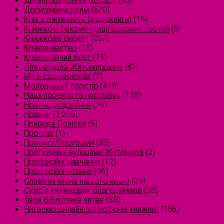
Дитячі бібліотеки області
(25)
Допитливим дітям
(670)
Книги оживають (аудіокниги)
(16)
Книжкові рекомендації зіркових гостей
(5)
Книжкова скриня
(257)
Краєзнавство
(15)
Краєзнавчий блог
(75)
Літературна Житомирщина
(81)
Ми в соцмережах
(7)
Молодіжний простір
(419)
Наші проєкти та програми
(125)
Нові надходження
(76)
Новини
(3 236)
Природа Полісся
(6)
Про нас
(1)
Проєкти/Програми
(35)
Прогулянка вулицями Житомира
(2)
Професійні навчання
(12)
Професійні новини
(96)
Славетні імена нашого краю
(35)
Сузірʼя книжкових благодійників
(26)
Твоя бібліотека читає
(55)
Читаємо онлайн (електронні книжки)
(156)