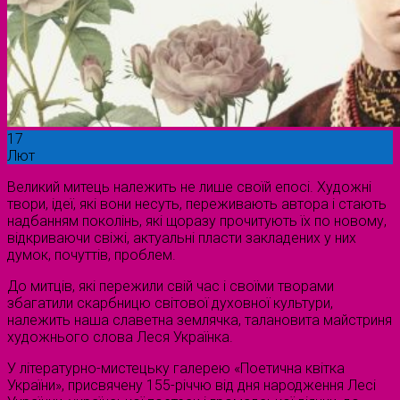
17
Лют
Великий митець належить не лише своїй епосі. Художні
твори, ідеї, які вони несуть, переживають автора і стають
надбанням поколінь, які щоразу прочитують їх по новому,
відкриваючи свіжі, актуальні пласти закладених у них
думок, почуттів, проблем.
До митців, які пережили свій час і своїми творами
збагатили скарбницю світової духовної культури,
належить наша славетна землячка, талановита майстриня
художнього слова Леся Українка.
У літературно-мистецьку галерею «Поетична квітка
України», присвячену 155-річчю від дня народження Лесі