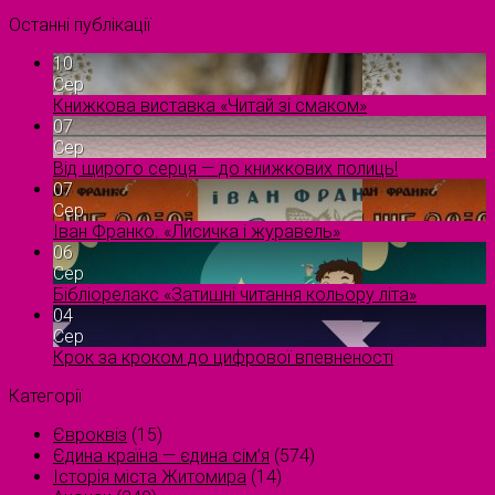
Останні публікації
10
Сер
Книжкова виставка «Читай зі смаком»
07
Сер
Від щирого серця — до книжкових полиць!
07
Сер
Іван Франко. «Лисичка і журавель»
06
Сер
Бібліорелакс «Затишні читання кольору літа»
04
Сер
Крок за кроком до цифрової впевненості
Категорії
Євроквіз
(15)
Єдина країна — єдина сім’я
(574)
Історія міста Житомира
(14)