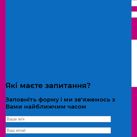
Що бажаєте замовити:
Екскурсія
Локація
Які маєте запитання?
Заповніть форму і ми зв'яжемось з
Вами найближчим часом
*Дані не передаються третім особам
Екскурсія/локація