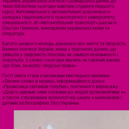
Українки, української поетеси і громадської діячки, до
твоєї бібліотеки сьогодні завітали студенти першого
курсу Житомирського автомобільно-дорожнього
коледжу Національного транспортного університету,
спеціальності J8 «Автомобільний транспорт» разом із
Ольгою Галкіною, викладачем української мови та
літератури.
Багато цікавого молодь дізналася про життя та творчість
Великої поетеси України, жінки з трагічною долею, що
увійшла у свідомість поколінь як символ незламності і
боротьби. Її слово і сьогодні звучить як гарячий заклик
«до бою, за волю і людські права».
Гості свята стали учасниками мистецької хвилинки
«Лесине слово в музиці», інформаційного досьє
«Провісниця світанків голубих», поетичного вернісажу
«Довго щирими сими словами до людей промовлятиму я»,
а також створювали хронологічну шкалу з малюнками і
датами за біографією Лесі Українки.