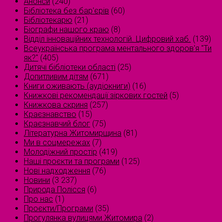
Анонси
(240)
Бібліотека без бар'єрів
(60)
Бібліотекарю
(21)
Біографи нашого краю
(8)
Відділ інноваційних технологій. Цифровий хаб.
(139)
Всеукраїнська програма ментального здоров'я "Ти
як?"
(405)
Дитячі бібліотеки області
(25)
Допитливим дітям
(671)
Книги оживають (аудіокниги)
(16)
Книжкові рекомендації зіркових гостей
(5)
Книжкова скриня
(257)
Краєзнавство
(15)
Краєзнавчий блог
(75)
Літературна Житомирщина
(81)
Ми в соцмережах
(7)
Молодіжний простір
(419)
Наші проєкти та програми
(125)
Нові надходження
(76)
Новини
(3 237)
Природа Полісся
(6)
Про нас
(1)
Проєкти/Програми
(35)
Прогулянка вулицями Житомира
(2)