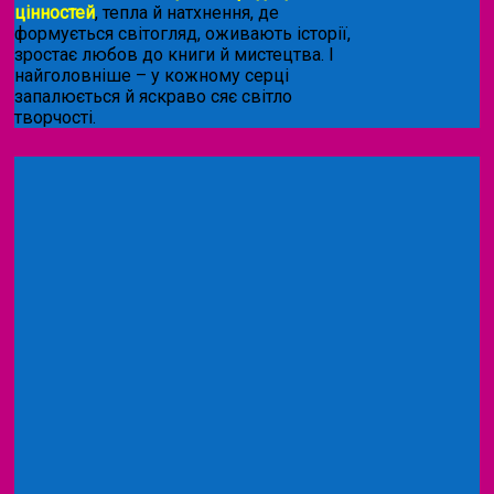
цінностей
, тепла й натхнення, де
формується світогляд, оживають історії,
зростає любов до книги й мистецтва. І
найголовніше – у кожному серці
запалюється й яскраво сяє світло
творчості.