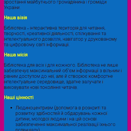
зростання майбутнього громадянина і громади
України.
Наша візія
Бібліотека ˗ інтерактивна територія для читання,
творчості, креативної діяльності, спілкування та
інтелектуального дозвілля, навігатор у друкованому
та цифровому світі інформації.
Наша місія
Бібліотека для всіх і для кожного. Бібліотека не лише
забезпечує максимальний об'єм інформації з вільним і
рівним доступом до неї, але й створює комфортне
інтелектуальне середовище, здатне залучати і
виховувати нові покоління читачів.
Наші цінності
Людиноцентризм (допомога в розкриті та
розвитку здібностей й обдарувань кожної
дитини, молодої людини і на цій основі
забезпечення максимальної реалізації їхнього
потенціалу)