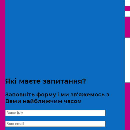
Що бажаєте замовити:
Екскурсія
Локація
Які маєте запитання?
Заповніть форму і ми зв'яжемось з
Вами найближчим часом
*Дані не передаються третім особам
Екскурсія/локація