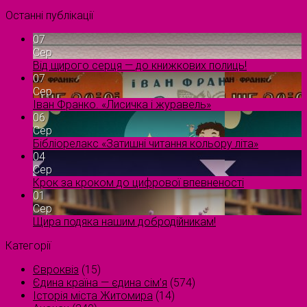
Останні публікації
07
Сер
Від щирого серця — до книжкових полиць!
07
Сер
Іван Франко. «Лисичка і журавель»
06
Сер
Бібліорелакс «Затишні читання кольору літа»
04
Сер
Крок за кроком до цифрової впевненості
01
Сер
Щира подяка нашим добродійникам!
Категорії
Євроквіз
(15)
Єдина країна — єдина сім’я
(574)
Історія міста Житомира
(14)