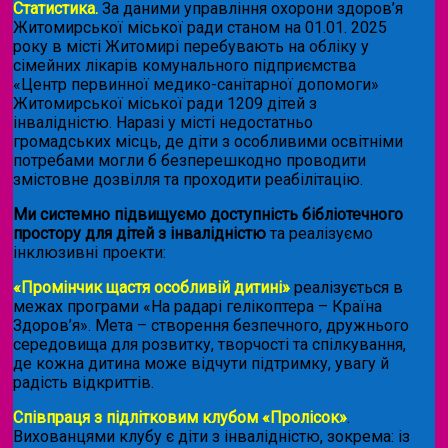
Статистика.
За даними управління охорони здоров’я
Житомирської міської ради станом на 01.01. 2025
року в місті Житомирі перебувають на обліку у
сімейних лікарів комунального підприємства
«Центр первинної медико-санітарної допомоги»
Житомирської міської ради 1209 дітей з
інвалідністю. Наразі у місті недостатньо
громадських місць, де діти з особливими освітніми
потребами могли б безперешкодно проводити
змістовне дозвілля та проходити реабілітацію.
Ми системно підвищуємо доступність бібліотечного
простору для дітей з інвалідністю
та реалізуємо
інклюзивні проекти:
«Промінчик щастя особливій дитині»
реалізується в
межах програми «На радарі гелікоптера – Країна
Здоров’я». Мета – створення безпечного, дружнього
середовища для розвитку, творчості та спілкування,
де кожна дитина може відчути підтримку, увагу й
радість відкриттів.
Співпраця з підлітковим клубом «Пролісок»
.
Вихованцями клубу є діти з інвалідністю, зокрема: із