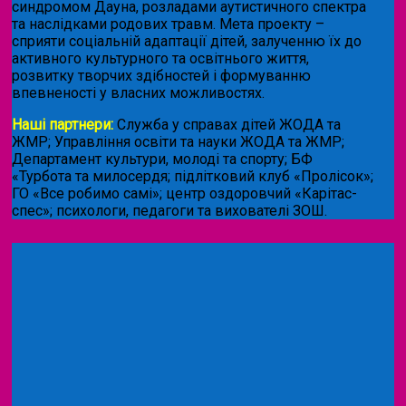
синдромом Дауна, розладами аутистичного спектра
та наслідками родових травм. Мета проекту –
сприяти соціальній адаптації дітей, залученню їх до
активного культурного та освітнього життя,
розвитку творчих здібностей і формуванню
впевненості у власних можливостях.
Наші партнери:
Служба у справах дітей ЖОДА та
ЖМР; Управління освіти та науки ЖОДА та ЖМР;
Департамент культури, молоді та спорту; БФ
«Турбота та милосердя; підлітковий клуб «Пролісок»;
ГО «Все робимо самі»; центр оздоровчий «Карітас-
спес»;
психологи, педагоги та вихователі ЗОШ.