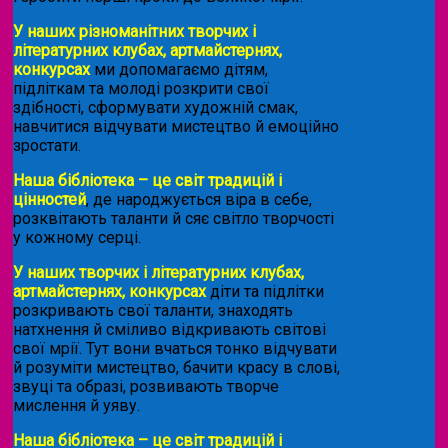
У наших різноманітних творчих і
літературних клубах, артмайстернях,
конкурсах
ми допомагаємо дітям,
підліткам та молоді розкрити свої
здібності, сформувати художній смак,
навчитися відчувати мистецтво й емоційно
зростати.
Наша бібліотека – це світ традицій і
цінностей
, де народжується віра в себе,
розквітають таланти й сяє світло творчості
у кожному серці.
У наших творчих і літературних клубах,
артмайстернях, конкурсах
діти та підлітки
розкривають свої таланти, знаходять
натхнення й сміливо відкривають світові
свої мрії. Тут вони вчаться тонко відчувати
й розуміти мистецтво, бачити красу в слові,
звуці та образі, розвивають творче
мислення й уяву.
Наша бібліотека – це світ традицій і