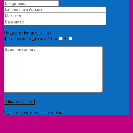
Чи даєте Ви дозвіл на
фотозйомку дитини?
Так
Ні
* Дані не передаються третім особам