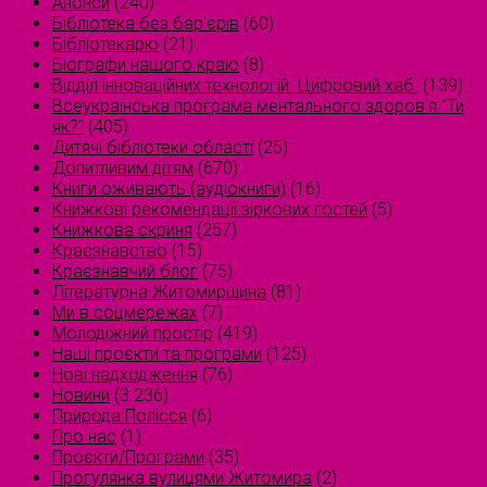
Анонси
(240)
Бібліотека без бар'єрів
(60)
Бібліотекарю
(21)
Біографи нашого краю
(8)
Відділ інноваційних технологій. Цифровий хаб.
(139)
Всеукраїнська програма ментального здоров'я "Ти
як?"
(405)
Дитячі бібліотеки області
(25)
Допитливим дітям
(670)
Книги оживають (аудіокниги)
(16)
Книжкові рекомендації зіркових гостей
(5)
Книжкова скриня
(257)
Краєзнавство
(15)
Краєзнавчий блог
(75)
Літературна Житомирщина
(81)
Ми в соцмережах
(7)
Молодіжний простір
(419)
Наші проєкти та програми
(125)
Нові надходження
(76)
Новини
(3 236)
Природа Полісся
(6)
Про нас
(1)
Проєкти/Програми
(35)
Прогулянка вулицями Житомира
(2)