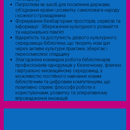
Патріотизм як засіб для посилення держави,
об'єднання країни і розвитку самоповаги народу
і кожного громадянина
Формування безбар’єрних просторів, сервісів та
інформації - Збереження культурного розмаїття
та національної пам’яті
Відкритість та доступність дієвого культурного
середовища бібліотеки, що творить нові ідеї
через активні культурні практики, зберігає і
переосмислює спадщину
Злагоджена командна робота бібліотекарів
професіоналів-однодумців у безпечному, фізично
і віртуально інноваційному середовищі, з
можливістю постійного навчання новим
бібліотечним та цифровим компетенціям, що
позитивно сприяє філософії роботи з
користувачами, розвитку та оперативному
впровадження інновацій.