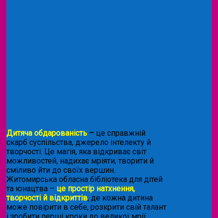
Дитяча обдарованість
–
це справжній
скарб суспільства, джерело інтелекту й
творчості. Це магія, яка відкриває світ
можливостей, надихає мріяти, творити й
сміливо йти до своїх вершин.
Житомирська обласна бібліотека для дітей
та юнацтва –
це простір натхнення,
творчості й відкриттів
, де кожна дитина
може повірити в себе, розкрити свій талант
і зробити перші кроки до великої мрії.