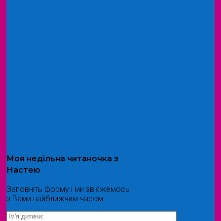
Моя
недільна читаночка
з
Настею
Заповніть форму і ми зв'яжемось
з Вами найближчим часом